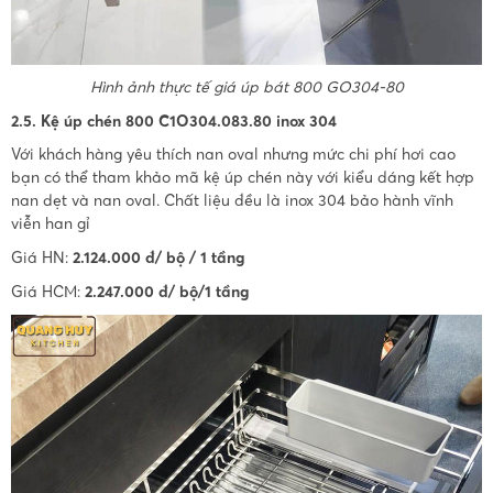
Hình ảnh thực tế giá úp bát 800 GO304-80
2.5. Kệ úp chén 800 C1O304.083.80 inox 304
Với khách hàng yêu thích nan oval nhưng mức chi phí hơi cao
bạn có thể tham khảo mã kệ úp chén này với kiểu dáng kết hợp
nan dẹt và nan oval. Chất liệu đều là inox 304 bảo hành vĩnh
viễn han gỉ
Giá HN:
2.124.000 đ/ bộ / 1 tầng
Giá HCM:
2.247.000 đ/ bộ/1 tầng