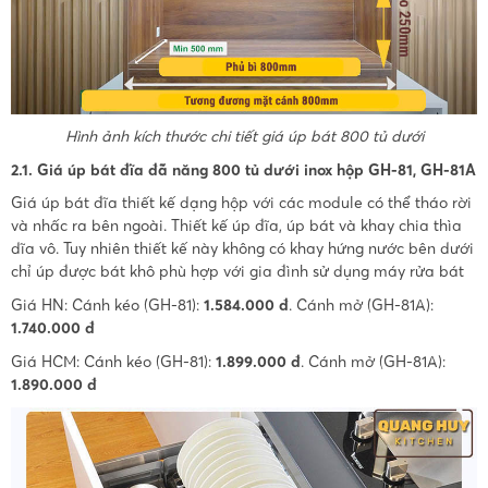
Hình ảnh kích thước chi tiết giá úp bát 800 tủ dưới
2.1. Giá úp bát đĩa đã năng 800 tủ dưới inox hộp GH-81, GH-81A
Giá úp bát đĩa thiết kế dạng hộp với các module có thể tháo rời
và nhấc ra bên ngoài. Thiết kế úp đĩa, úp bát và khay chia thìa
dĩa vô. Tuy nhiên thiết kế này không có khay hứng nước bên dưới
chỉ úp được bát khô phù hợp với gia đình sử dụng máy rửa bát
Giá HN: Cánh kéo (GH-81):
1.584.000 đ
. Cánh mở (GH-81A):
1.740.000 đ
Giá HCM: Cánh kéo (GH-81):
1.899.000 đ
. Cánh mở (GH-81A):
1.890.000 đ