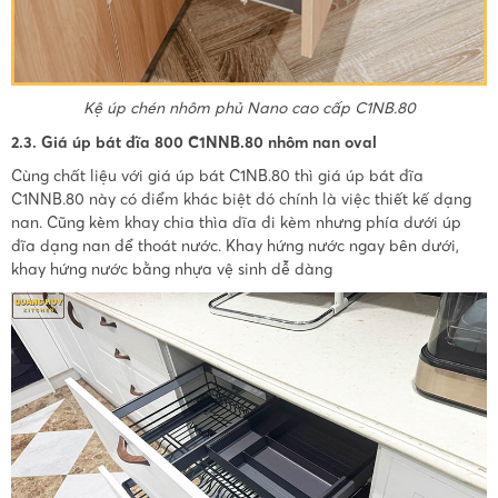
Kệ úp chén nhôm phủ Nano cao cấp C1NB.80
2.3. Giá úp bát đĩa 800 C1NNB.80 nhôm nan oval
Cùng chất liệu với giá úp bát C1NB.80 thì giá úp bát đĩa
C1NNB.80 này có điểm khác biệt đó chính là việc thiết kế dạng
nan. Cũng kèm khay chia thìa dĩa đi kèm nhưng phía dưới úp
đĩa dạng nan để thoát nước. Khay hứng nước ngay bên dưới,
khay hứng nước bằng nhựa vệ sinh dễ dàng