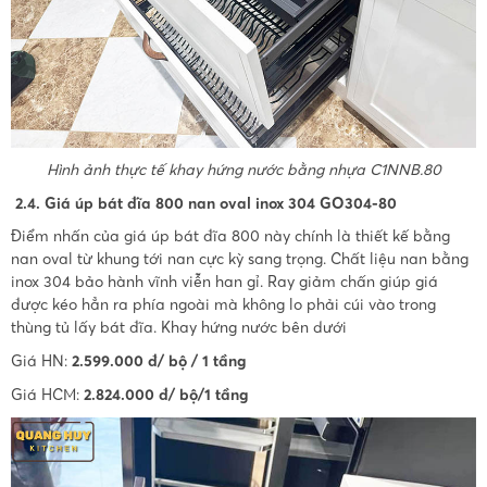
Hình ảnh thực tế khay hứng nước bằng nhựa C1NNB.80
2.4. Giá úp bát đĩa 800 nan oval inox 304 GO304-80
Điểm nhấn của giá úp bát đĩa 800 này chính là thiết kế bằng
nan oval từ khung tới nan cực kỳ sang trọng. Chất liệu nan bằng
inox 304 bảo hành vĩnh viễn han gỉ. Ray giảm chấn giúp giá
được kéo hẳn ra phía ngoài mà không lo phải cúi vào trong
thùng tủ lấy bát đĩa. Khay hứng nước bên dưới
Giá HN:
2.599.000 đ/ bộ / 1 tầng
Giá HCM:
2.824.000 đ/ bộ/1 tầng