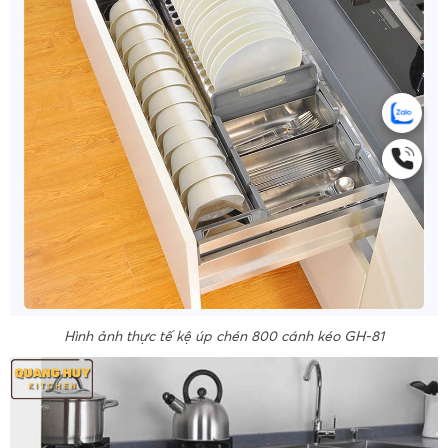
Hình ảnh thực tế kệ úp chén 800 cánh kéo GH-81