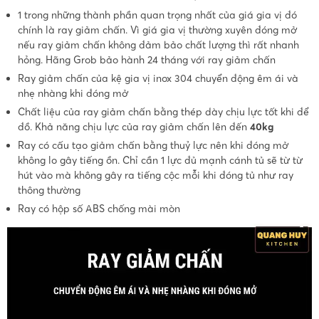
1 trong những thành phần quan trọng nhất của giá gia vị đó
chính là ray giảm chấn. Vì giá gia vị thường xuyên đóng mở
nếu ray giảm chấn không đảm bảo chất lượng thì rất nhanh
hỏng. Hãng Grob bảo hành 24 tháng với ray giảm chấn
Ray giảm chấn của kệ gia vị inox 304 chuyển động êm ái và
nhẹ nhàng khi đóng mở
Chất liệu của ray giảm chấn bằng thép dày chịu lực tốt khi để
đồ. Khả năng chịu lực của ray giảm chấn lên đến
40kg
Ray có cấu tạo giảm chấn bằng thuỷ lực nên khi đóng mở
không lo gây tiếng ồn. Chỉ cần 1 lực đủ mạnh cánh tủ sẽ từ từ
hút vào mà không gây ra tiếng cộc mỗi khi đóng tủ như ray
thông thường
Ray có hộp số ABS chống mài mòn