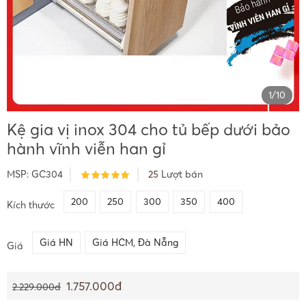
1
/
10
Kệ gia vị inox 304 cho tủ bếp dưới bảo
hành vĩnh viễn han gỉ
MSP:
GC304
25
Lượt bán
200
250
300
350
400
Kích thước
Giá HN
Giá HCM, Đà Nẵng
Giá
1.757.000đ
2.229.000đ