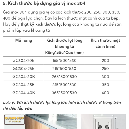
5. Kích thước kệ đựng gia vị inox 304
Giá inox 304 đựng gia vị có các kích thước 200, 250, 300, 350,
400 để bạn lựa chọn. Đây là kích thước mặt cánh của tủ bếp.
Hãy để ý
thật kỹ kích thước lọt lòng
của khoang tủ nữa để sản
phẩm lắp vừa khoang tủ
Mã hàng
Kích thước lọt lòng
Kích thước mặt
khoang tủ
cánh (mm)
Rộng*Sâu*Cao (mm)
GC304-20B
165*500*530
200
GC304-25B
215*500*530
250
GC304-30B
265*500*530
300
GC304-35B
315*500*530
350
GC304-40B
365*500*530
400
Lưu ý: Với kích thước lọt lòng lớn hơn kích thước ở bảng trên
thì đều lắp vừa