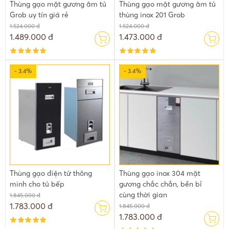
Thùng gạo mặt gương âm tủ
Thùng gạo mặt gương âm tủ
Grob uy tín giá rẻ
thùng inox 201 Grob
1.524.000 đ
1.524.000 đ
1.489.000 đ
1.473.000 đ
Những lợi ích của thùng gạo âm tủ
2.1. Thùng gạo giúp bảo quản gạo được tốt hơn
- 3.4%
- 3.4%
Thùng đựng gạo lắp tủ bếp sẽ giải quyết tất cả các vấn đề như
mốc, mọt, mất vệ sinh cho gạo. Bạn sẽ không lo côn trùng xâm
nhập vào gạo đặc biệt như mối, mọt vì thiết kế thùng gạo
thường kín
Một mối lo ngại nữa là khi lấy gạo trực tiếp mà tay bị ướt thì rất
dễ làm gạo bị mốc. Mà vấn đề này thường xuyên xảy ra vì bạn
thường phải rửa xoong xong mới lấy gạo để vo. Thùng đựng gạo
lắp tủ bếp có nút nhấn lấy gạo dễ dàng mà không tiếp xúc trực
Thùng gạo điện tử thông
Thùng gạo inox 304 mặt
tiếp với gạo. Bảo vệ gạo tốt hơn
minh cho tủ bếp
gương chắc chắn, bền bỉ
cùng thời gian
1.845.000 đ
1.783.000 đ
1.845.000 đ
1.783.000 đ