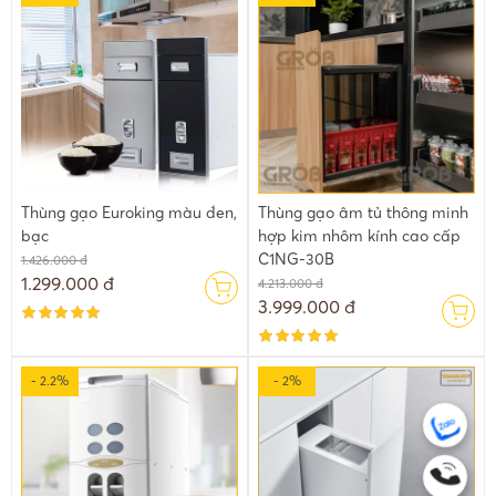
Thùng gạo Euroking màu đen,
Thùng gạo âm tủ thông minh
bạc
hợp kim nhôm kính cao cấp
C1NG-30B
1.426.000 đ
1.299.000 đ
4.213.000 đ
3.999.000 đ
- 2.2%
- 2%
Thùng đựng gạo thông minh âm tủ sẽ giúp gian bếp nhà bạn
sang trọng hơn rất nhiều