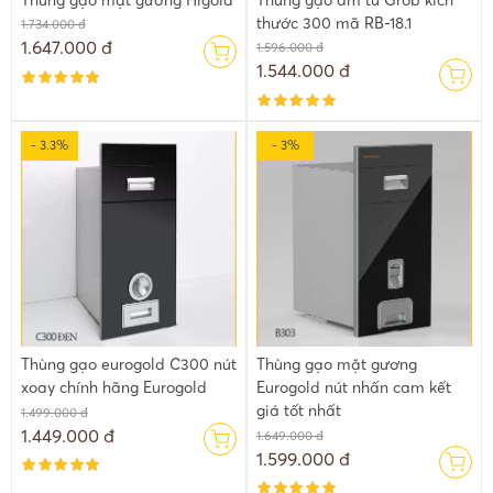
Thùng gạo mặt gương Higold
Thùng gạo âm tủ Grob kích
thước 300 mã RB-18.1
1.734.000 đ
1.647.000 đ
1.596.000 đ
1.544.000 đ
- 3.3%
- 3%
Thùng gạo eurogold C300 nút
Thùng gạo mặt gương
xoay chính hãng Eurogold
Eurogold nút nhấn cam kết
Với bảng điện tử phía trên này mỗi lần nhấn lấy gạo bảng sẽ hiển
giá tốt nhất
thị số lượng gram gạo mỗi lần lấy. Tối đa là 1kg
1.499.000 đ
1.449.000 đ
1.649.000 đ
Không khác gì 1 chiếc cân điện tử được tích hợp vào trong thùng
1.599.000 đ
gạo. Mỗi lần lấy sẽ cân chính xác từng gram gạo. Từ giờ bạn sẽ