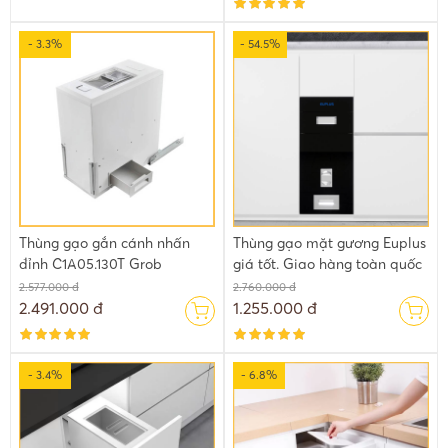
- 3.3%
- 54.5%
Thùng gạo gắn cánh nhấn
Thùng gạo mặt gương Euplus
đỉnh C1A05.130T Grob
giá tốt. Giao hàng toàn quốc
2.577.000 đ
2.760.000 đ
2.491.000 đ
1.255.000 đ
- 3.4%
- 6.8%
Tất cả các vấn đề trên sẽ được giải quyết nếu như sử dụng thùng
đựng gạo âm tủ