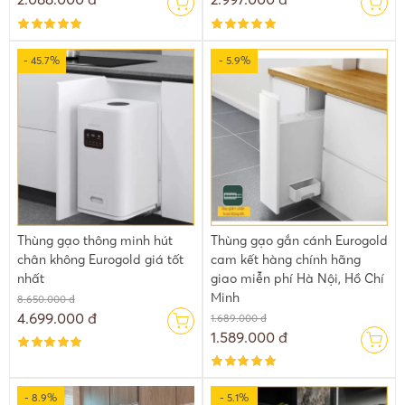
- 45.7%
- 5.9%
Cấu tạo hình phễu bên trong thùng gạo
2.3. Thùng đựng gạo thông minh âm tủ giúp gian bếp sang trọng
Khi thiết kế tủ bếp mà bạn để 1 khoang để đặt thùng gạo sẽ giúp
gian bếp nhà bạn thêm sang trọng hiện đại hơn rất nhiều. Việc
để thùng gạo bên ngoài hoặc đựng bằng xô và chậu làm mất
mỹ quan và vẻ hiện đại của gian bếp
Thùng gạo thông minh hút
Thùng gạo gắn cánh Eurogold
chân không Eurogold giá tốt
cam kết hàng chính hãng
nhất
giao miễn phí Hà Nội, Hồ Chí
Minh
8.650.000 đ
4.699.000 đ
1.689.000 đ
1.589.000 đ
- 8.9%
- 5.1%