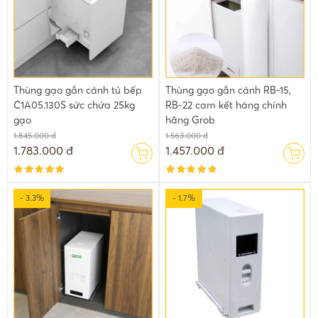
2.2. Thùng gạo thông minh âm tủ có cấu tạo hình phễu không lo
tồn gạo cũ
Với việc cất trữ gạo ở bao, túi hoặc ở thùng thì gạo không được
luân phiên. Khi bạn đổ gạo mới vào đồng nghĩa với gạo cũ sẽ cứ
tồn động mãi ở dưới. Tủ gạo âm thường được thiết kế hình phễu
Thùng gạo gắn cánh tủ bếp
Thùng gạo gắn cánh RB-15,
ở bên trong của thùng đựng gạo. Vị vậy mà gạo luôn được luân
C1A05.130S sức chứa 25kg
RB-22 cam kết hàng chính
phiên nhau, không bị tồn đọng gạo cũ
gạo
hãng Grob
1.845.000 đ
1.563.000 đ
1.783.000 đ
1.457.000 đ
- 3.3%
- 1.7%