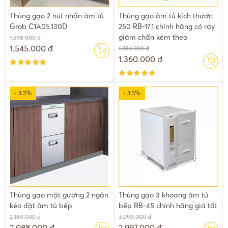
Thùng gạo 2 nút nhấn âm tủ
Thùng gạo âm tủ kích thước
Grob C1A05.130D
250 RB-17.1 chính hãng có ray
giảm chấn kèm theo
1.598.000 đ
1.545.000 đ
1.384.000 đ
Hình ảnh mô phỏng cấu tạo bên trong của thùng đựng gạo thông
1.360.000 đ
minh âm tủ. Cấu tạo bên trong hình phễu gạo sẽ chảy tuần tự. Vì
vâỵ bạn không lo ăn lại gạo cũ
- 3.3%
- 3.3%
Thùng gạo mặt gương 2 ngăn
Thùng gạo 3 khoang âm tủ
kéo đặt âm tủ bếp
bếp RB-45 chính hãng giá tốt
2.160.000 đ
3.099.000 đ
2.088.000 đ
2.997.000 đ