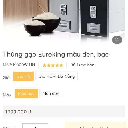
1
/
1
Thùng gạo Euroking màu đen, bạc
MSP:
K.300W-HN
30
Lượt bán
Giá HN
Giá HCM, Đà Nẵng
Giá
Màu bạc
Màu đen
Màu
1.299.000 đ