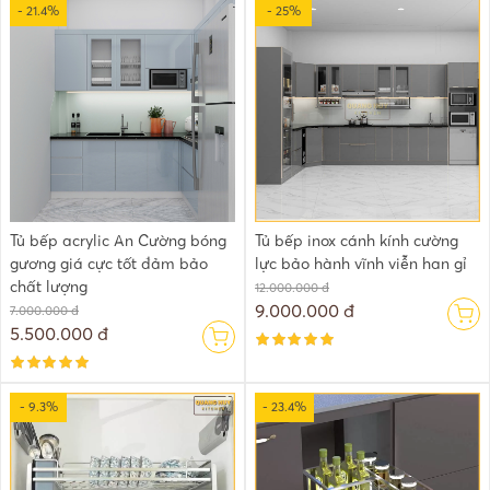
- 21.4%
- 25%
Tủ bếp acrylic An Cường bóng
Tủ bếp inox cánh kính cường
gương giá cực tốt đảm bảo
lực bảo hành vĩnh viễn han gỉ
chất lượng
12.000.000 đ
9.000.000 đ
7.000.000 đ
5.500.000 đ
- 9.3%
- 23.4%