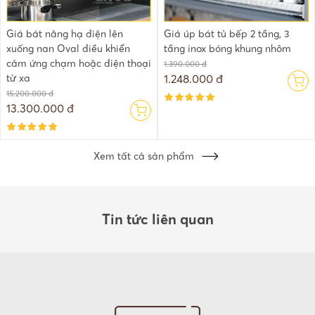
Giá bát nâng hạ điện lên
Giá úp bát tủ bếp 2 tầng, 3
xuống nan Oval điều khiển
tầng inox bóng khung nhôm
cảm ứng chạm hoặc điện thoại
1.390.000 đ
từ xa
1.248.000 đ
15.200.000 đ
13.300.000 đ
Xem tất cả sản phẩm
Tin tức liên quan