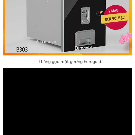
Thùng gạo mặt gương Eurogold