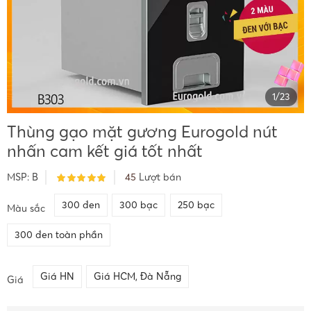
1
/
23
Thùng gạo mặt gương Eurogold nút
nhấn cam kết giá tốt nhất
MSP:
B
45
Lượt bán
300 đen
300 bạc
250 bạc
Màu sắc
300 đen toàn phần
Giá HN
Giá HCM, Đà Nẵng
Giá