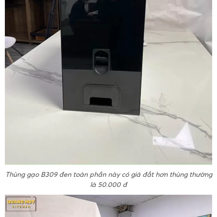
Thùng gạo B309 đen toàn phần này có giá đắt hơn thùng thường
là 50.000 đ