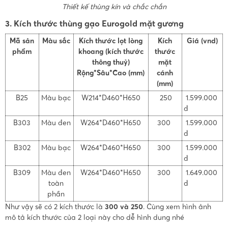
Thiết kế thùng kín và chắc chắn
3. Kích thước thùng gạo Eurogold mặt gương
Mã sản
Màu sắc
Kích thước lọt lòng
Kích
Giá (vnd)
phẩm
khoang (kích thước
thước
thông thuỷ)
mặt
Rộng*Sâu*Cao (mm)
cánh
(mm)
B25
Màu bạc
W214*D460*H650
250
1.599.000
đ
B303
Màu đen
W264*D460*H650
300
1.599.000
đ
B302
Màu bạc
W264*D460*H650
300
1.599.000
đ
B309
Màu đen
W264*D460*H650
300
1.649.000
toàn
đ
phần
Như vậy sẽ có 2 kích thước là
300 và 250
. Cùng xem hình ảnh
mô tả kích thước của 2 loại này cho dễ hình dung nhé