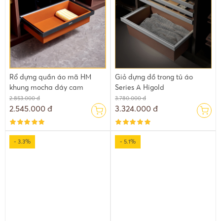
Rổ đựng quần áo mã HM
Giỏ đựng đồ trong tủ áo
khung mocha đáy cam
Series A Higold
2.853.000 đ
3.780.000 đ
2.545.000 đ
3.324.000 đ
- 3.3%
- 5.1%