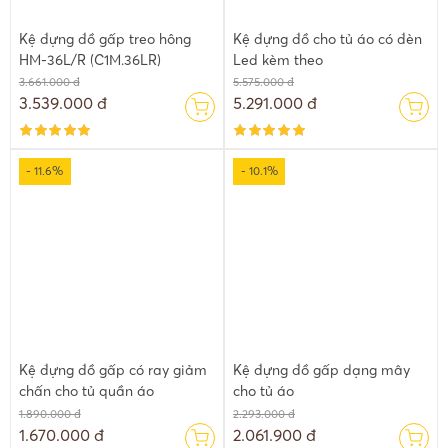
Kệ đựng đồ gấp treo hông
Kệ đựng đồ cho tủ áo có đèn
HM-36L/R (C1M.36LR)
Led kèm theo
3.661.000 đ
5.575.000 đ
3.539.000 đ
5.291.000 đ
- 11.6%
- 10.1%
Kệ đựng đồ gấp có ray giảm
Kệ đựng đồ gấp dạng mây
chấn cho tủ quần áo
cho tủ áo
1.890.000 đ
2.293.000 đ
1.670.000 đ
2.061.900 đ