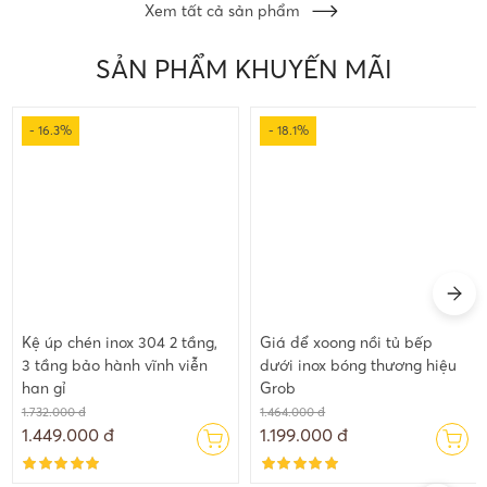
Xem tất cả sản phẩm
SẢN PHẨM KHUYẾN MÃI
- 18.1%
- 21.2%
Giá để xoong nồi tủ bếp
Kệ gia vị inox 304 cho tủ bếp
dưới inox bóng thương hiệu
dưới bảo hành vĩnh viễn han
Grob
gỉ
1.464.000 đ
2.229.000 đ
1.199.000 đ
1.757.000 đ