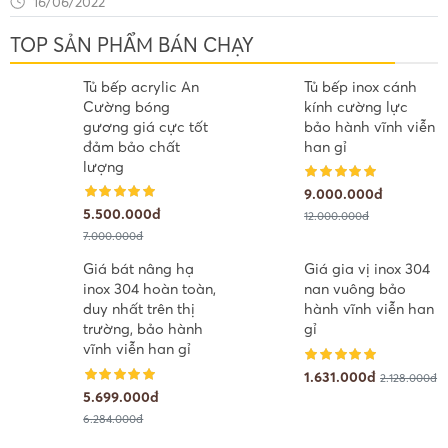
16/06/2022
TOP SẢN PHẨM BÁN CHẠY
Tủ bếp acrylic An
Tủ bếp inox cánh
Cường bóng
kính cường lực
gương giá cực tốt
bảo hành vĩnh viễn
đảm bảo chất
han gỉ
lượng
9.000.000đ
5.500.000đ
12.000.000đ
7.000.000đ
Giá bát nâng hạ
Giá gia vị inox 304
inox 304 hoàn toàn,
nan vuông bảo
duy nhất trên thị
hành vĩnh viễn han
trường, bảo hành
gỉ
vĩnh viễn han gỉ
1.631.000đ
2.128.000đ
5.699.000đ
6.284.000đ