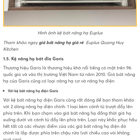
Hình ảnh kệ bát nâng hạ Euplus
Tham khảo ngay
giá bát nâng hạ giá rẻ
Euplus Quang Huy
Kitchen
1.5. Kệ nâng hạ bát đĩa Garis
Thương hiệu Garis là thương hiệu khá nổi tiếng có mặt trên 96
quốc gia và vào thị trường Việt Nam từ năm 2010. Giá bát nâng
hạ của Garis cũng có loại nâng hạ cơ và nâng hạ điện
Với kệ bát nâng hạ điện Garis
Với kệ bát nâng hạ điện Garis cũng rất đáng để bạn tham khảo
với 2 dòng nâng hạ điện chính. 1 loại kèm cánh tủ trượt đẩy lên
phía trên. Khi bạn chạm vào giá bát nâng hạ đồng thời giá hạ
xuống dưới và cánh tủ đẩy lên phía trên. Loại này khắc phục hầu
hết tất cả các nhược điểm của các giá bát nâng hạ điện đó
chính là lắp được phía trên chậu rửa (với chiều cao vòi không
quá cao)