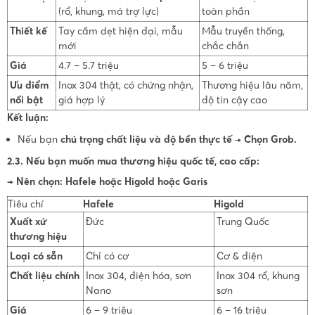
(rổ, khung, má trợ lực)
toàn phần
Thiết kế
Tay cầm dẹt hiện đại, mẫu
Mẫu truyền thống,
mới
chắc chắn
Giá
4.7 – 5.7 triệu
5 – 6 triệu
Ưu điểm
Inox 304 thật, có chứng nhận,
Thương hiệu lâu năm,
nổi bật
giá hợp lý
độ tin cậy cao
Kết luận:
Nếu bạn
chú trọng chất liệu và độ bền thực tế
→
Chọn Grob.
2.3. Nếu bạn muốn mua thương hiệu quốc tế, cao cấp:
→ Nên chọn: Hafele hoặc Higold hoặc Garis
Tiêu chí
Hafele
Higold
Xuất xứ
Đức
Trung Quốc
thương hiệu
Loại có sẵn
Chỉ có cơ
Cơ & điện
Chất liệu chính
Inox 304, điện hóa, sơn
Inox 304 rổ, khung
Nano
sơn
Giá
6 – 9 triệu
6 – 16 triệu