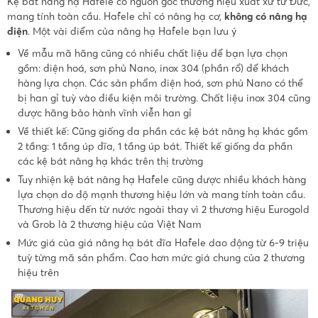
Kệ bát nâng hạ Hafele có nguồn gốc thương hiệu xuất xứ từ Đức,
mang tính toàn cầu. Hafele chỉ có nâng hạ cơ,
không có nâng hạ
điện
. Một vài điểm của nâng hạ Hafele bạn lưu ý
Về mẫu mã hãng cũng có nhiều chất liệu để bạn lựa chọn
gồm: điện hoá, sơn phủ Nano, inox 304 (phần rổ) để khách
hàng lựa chọn. Các sản phẩm điện hoá, sơn phủ Nano có thể
bị han gỉ tuỳ vào điều kiện môi trường. Chất liệu inox 304 cũng
được hãng bảo hành vĩnh viễn han gỉ
Về thiết kế: Cũng giống đa phần các kệ bát nâng hạ khác gồm
2 tầng: 1 tầng úp đĩa, 1 tầng úp bát. Thiết kế giống đa phần
các kệ bát nâng hạ khác trên thị trường
Tuy nhiện kệ bát nâng hạ Hafele cũng được nhiều khách hàng
lựa chọn do độ mạnh thương hiệu lớn và mang tính toàn cầu.
Thương hiệu đến từ nước ngoài thay vì 2 thương hiệu Eurogold
và Grob là 2 thương hiệu của Việt Nam
Mức giá của giá nâng hạ bát đĩa Hafele dao động từ 6-9 triệu
tuỳ từng mã sản phẩm. Cao hơn mức giá chung của 2 thương
hiệu trên