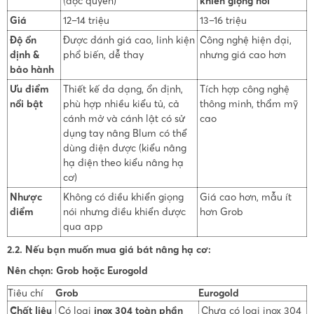
(độc quyền)
khiển giọng nói
Giá
12–14 triệu
13–16 triệu
Độ ổn
Được đánh giá cao, linh kiện
Công nghệ hiện đại,
định &
phổ biến, dễ thay
nhưng giá cao hơn
bảo hành
Ưu điểm
Thiết kế đa dạng, ổn định,
Tích hợp công nghệ
nổi bật
phù hợp nhiều kiểu tủ, cả
thông minh, thẩm mỹ
cánh mở và cánh lật có sử
cao
dụng tay nâng Blum có thể
dùng điện được (kiểu nâng
hạ điện theo kiểu nâng hạ
cơ)
Nhược
Không có điều khiển giọng
Giá cao hơn, mẫu ít
điểm
nói nhưng điều khiển được
hơn Grob
qua app
2.2.
Nếu bạn muốn mua giá bát nâng hạ cơ:
Nên chọn: Grob hoặc Eurogold
Tiêu chí
Grob
Eurogold
Chất liệu
Có loại
inox 304 toàn phần
Chưa có loại inox 304