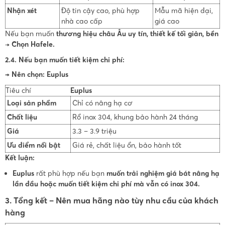
Nhận xét
Độ tin cậy cao, phù hợp
Mẫu mã hiện đại,
nhà cao cấp
giá cao
Nếu bạn muốn
thương hiệu châu Âu uy tín, thiết kế tối giản, bền
→
Chọn Hafele.
2.4. Nếu bạn muốn tiết kiệm chi phí:
→ Nên chọn: Euplus
Tiêu chí
Euplus
Loại sản phẩm
Chỉ có nâng hạ cơ
Chất liệu
Rổ inox 304, khung bảo hành 24 tháng
Giá
3.3 – 3.9 triệu
Ưu điểm nổi bật
Giá rẻ, chất liệu ổn, bảo hành tốt
Kết luận:
Euplus
rất phù hợp nếu bạn
muốn trải nghiệm giá bát nâng hạ
lần đầu hoặc muốn tiết kiệm chi phí mà vẫn có inox 304.
3. Tổng kết – Nên mua hãng nào tùy nhu cầu của khách
hàng