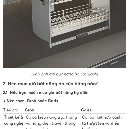
Hình ảnh giá bát nâng hạ cơ Higold
2. Nên mua giá bát nâng hạ của hãng nào?
2.1. Nếu bạn muốn mua giá bát nâng hạ điện
→ Nên chọn: Grob hoặc Garis
Tiêu chí
Grob
Garis
Thiết kế &
Có cả kiểu nâng trục thẳng
Có loại kết hợp
cánh
công nghệ
và nâng điện truyền thống
tủ trượt lên
và
điều