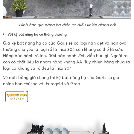
Hình ảnh giá nâng hạ điện có điều khiển giọng nói
Với kệ bát nâng hạ có thông thường
Giá kệ bát nâng hạ cơ của Garis sẽ có loại nan dẹt và nan oval,
thường chủ yếu là loại rổ là inox 304 còn khung có thể là sơn.
Hãng bảo hành rổ inox 304 bảo hành vĩnh viễn han gỉ. Ngoài ra
còn có chất liệu là nhôm hàng không AA. Tuy nhiên hãng chưa ra
loại cả khung và rổ đều là inox 304
Về mặt bằng giá chung thì kệ bát nâng hạ của Garis có giá
nhỉnh hơn chút so với Eurogold và Grob