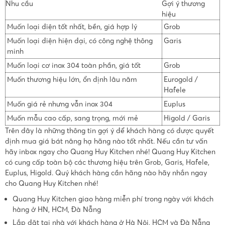
Nhu cầu
Gợi ý thương
hiệu
Muốn loại điện tốt nhất, bền, giá hợp lý
Grob
Muốn loại điện hiện đại, có công nghệ thông
Garis
minh
Muốn loại cơ inox 304 toàn phần, giá tốt
Grob
Muốn thương hiệu lớn, ổn định lâu năm
Eurogold /
Hafele
Muốn giá rẻ nhưng vẫn inox 304
Euplus
Muốn mẫu cao cấp, sang trọng, mới mẻ
Higold / Garis
Trên đây là những thông tin gợi ý để khách hàng có được quyết
định mua giá bát nâng hạ hãng nào tốt nhất. Nếu cần tư vấn
hãy inbox ngay cho Quang Huy Kitchen nhé! Quang Huy Kitchen
có cung cấp toàn bộ các thương hiệu trên Grob, Garis, Hafele,
Euplus, Higold. Quý khách hàng cần hãng nào hãy nhắn ngay
cho Quang Huy Kitchen nhé!
Quang Huy Kitchen giao hàng miễn phí trong ngày với khách
hàng ở HN, HCM, Đà Nẵng
Lắp đặt tại nhà với khách hàng ở Hà Nội, HCM và Đà Nẵng