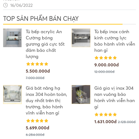
16/06/2022
TOP SẢN PHẨM BÁN CHẠY
Tủ bếp acrylic An
Tủ bếp inox cánh
Cường bóng
kính cường lực
gương giá cực tốt
bảo hành vĩnh viễn
đảm bảo chất
han gỉ
lượng
9.000.000đ
5.500.000đ
12.000.000đ
7.000.000đ
Giá bát nâng hạ
Giá gia vị inox 304
inox 304 hoàn toàn,
nan vuông bảo
duy nhất trên thị
hành vĩnh viễn han
trường, bảo hành
gỉ
vĩnh viễn han gỉ
1.631.000đ
2.128.000đ
5.699.000đ
6.284.000đ