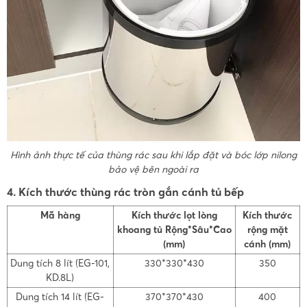
Hình ảnh thực tế của thùng rác sau khi lắp đặt và bóc lớp nilong
bảo vệ bên ngoài ra
4. Kích thước thùng rác tròn gắn cánh tủ bếp
Mã hàng
Kích thước lọt lòng
Kích thước
khoang tủ Rộng*Sâu*Cao
rộng mặt
(mm)
cánh (mm)
Dung tích 8 lít (EG-101,
330*330*430
350
KD.8L)
Dung tích 14 lít (EG-
370*370*430
400