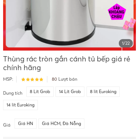
1
/
22
Thùng rác tròn gắn cánh tủ bếp giá rẻ
chính hãng
MSP:
80
Lượt bán
8 Lít Grob
14 Lít Grob
8 lít Euroking
Dung tích
14 lít Euroking
Giá HN
Giá HCM, Đà Nẵng
Giá