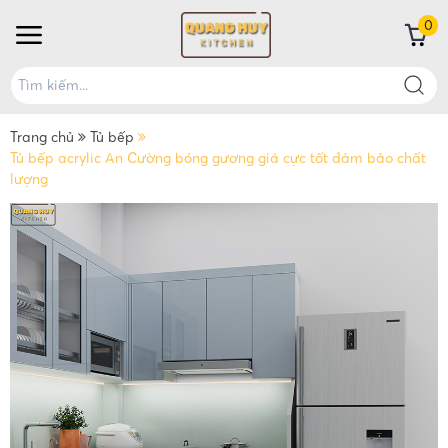
0
Trang chủ
Tủ bếp
Tủ bếp acrylic An Cường bóng gương giá cực tốt đảm bảo chất
lượng