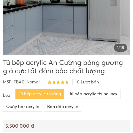
1
/
18
Tủ bếp acrylic An Cường bóng gương
giá cực tốt đảm bảo chất lượng
MSP:
TBAC-Nomal
0
Lượt bán
Tủ bếp acrylic thường
Tủ bếp acrylic thùng inox
Loại
Quầy bar acrylic
Bàn đảo acrylic
5.500.000 đ