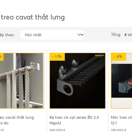
treo cavat thắt lưng
Tổng:
4
sả
ếp theo:
%
- 1.1%
- 8%
eo cavat thắt lưng
Kệ treo cà vạt series BV 2.0
Móc treo cà
tủ áo
Higold
12.1
0 đ
440.000 đ
748.000 đ