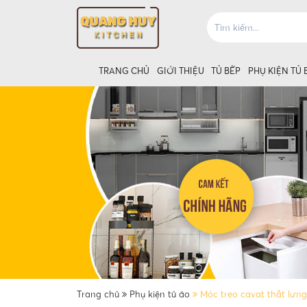
TRANG CHỦ
GIỚI THIỆU
TỦ BẾP
PHỤ KIỆN TỦ 
Giá úp bát tủ
Giá úp bát t
Trang chủ
Phụ kiện tủ áo
Móc treo cavat thắt lưng