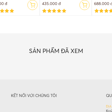
00 đ
435.000 đ
688.000 
SẢN PHẨM ĐÃ XEM
KẾT NỐI VỚI CHÚNG TÔI
QU
ĐỊA
Km2