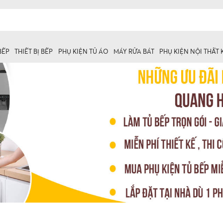
BẾP
THIẾT BỊ BẾP
PHỤ KIỆN TỦ ÁO
MÁY RỬA BÁT
PHỤ KIỆN NỘI THẤT
 trên
ủ dưới