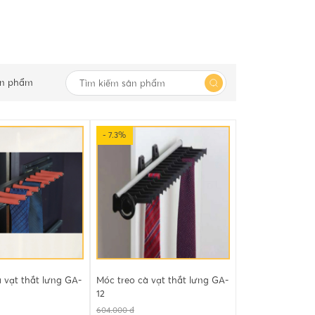
n phẩm
- 7.3%
 vạt thắt lưng GA-
Móc treo cà vạt thắt lưng GA-
12
604.000 đ