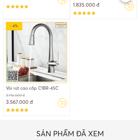
1.835.000 đ
- 4%
Vòi rút cao cấp C1BR-45C
3.716.000 đ
3.567.000 đ
SẢN PHẨM ĐÃ XEM