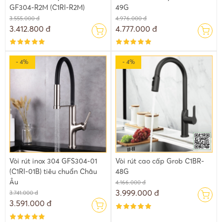
GF304-R2M (C1RI-R2M)
49G
3.555.000 đ
4.976.000 đ
3.412.800 đ
4.777.000 đ
- 4%
- 4%
Vòi rút inox 304 GFS304-01
Vòi rút cao cấp Grob C1BR-
(C1RI-01B) tiêu chuẩn Châu
48G
Âu
4.166.000 đ
3.999.000 đ
3.741.000 đ
3.591.000 đ