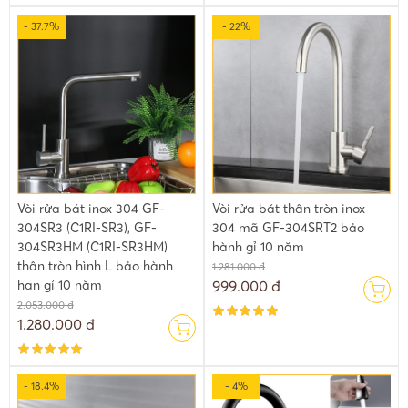
- 37.7%
- 22%
Vòi rửa bát inox 304 GF-
Vòi rửa bát thân tròn inox
304SR3 (C1RI-SR3), GF-
304 mã GF-304SRT2 bảo
304SR3HM (C1RI-SR3HM)
hành gỉ 10 năm
thân tròn hình L bảo hành
1.281.000 đ
han gỉ 10 năm
999.000 đ
2.053.000 đ
1.280.000 đ
- 18.4%
- 4%