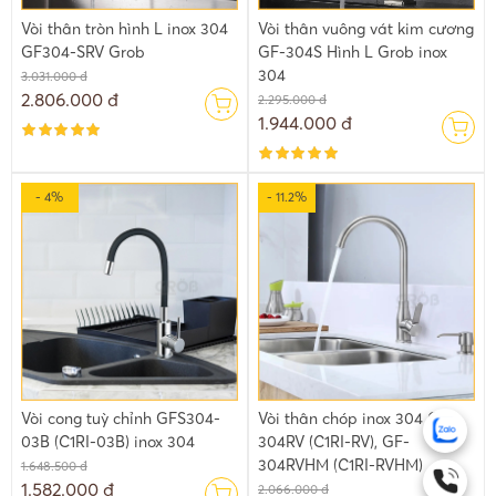
Vòi thân tròn hình L inox 304
Vòi thân vuông vát kim cương
GF304-SRV Grob
GF-304S Hình L Grob inox
304
3.031.000 đ
2.806.000 đ
2.295.000 đ
1.944.000 đ
- 4%
- 11.2%
Vòi cong tuỳ chỉnh GFS304-
Vòi thân chóp inox 304 GF-
03B (C1RI-03B) inox 304
304RV (C1RI-RV), GF-
304RVHM (C1RI-RVHM)
1.648.500 đ
1.582.000 đ
2.066.000 đ