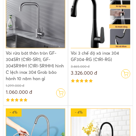
Vòi rửa bát thân tròn GF-
Vòi 3 chế độ xả inox 304
304SR1 (C1RI-SR1), GF-
GF304-RG (C1RI-RG)
304SR1HM (C1RI-SR1HM) hình
3.465.000 đ
C lệch inox 304 Grob bảo
3.326.000 đ
hành 10 năm han gỉ
1.299.000 đ
1.060.000 đ
- 4%
- 4%