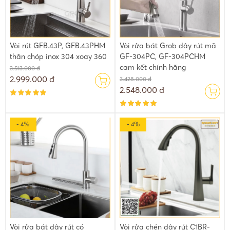
Vòi rút GFB.43P, GFB.43PHM
Vòi rửa bát Grob dây rút mã
thân chóp inox 304 xoay 360
GF-304PC, GF-304PCHM
cam kết chính hãng
3.513.000 đ
2.999.000 đ
3.428.000 đ
2.548.000 đ
- 4%
- 4%
Vòi rửa bát dây rút có
Vòi rửa chén dây rút C1BR-