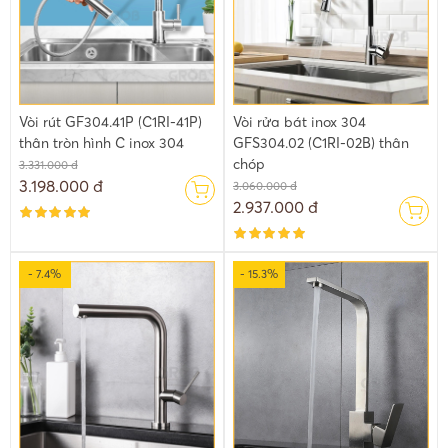
Vòi rút GF304.41P (C1RI-41P)
Vòi rửa bát inox 304
thân tròn hình C inox 304
GFS304.02 (C1RI-02B) thân
chóp
3.331.000 đ
3.198.000 đ
3.060.000 đ
2.937.000 đ
- 7.4%
- 15.3%