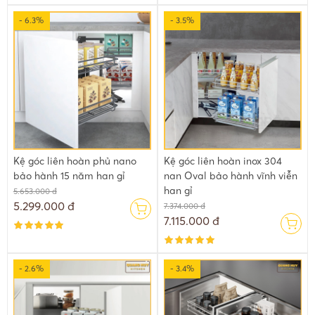
- 6.3%
- 3.5%
Kệ góc liên hoàn phủ nano
Kệ góc liên hoàn inox 304
bảo hành 15 năm han gỉ
nan Oval bảo hành vĩnh viễn
han gỉ
5.653.000 đ
5.299.000 đ
7.374.000 đ
7.115.000 đ
- 2.6%
- 3.4%