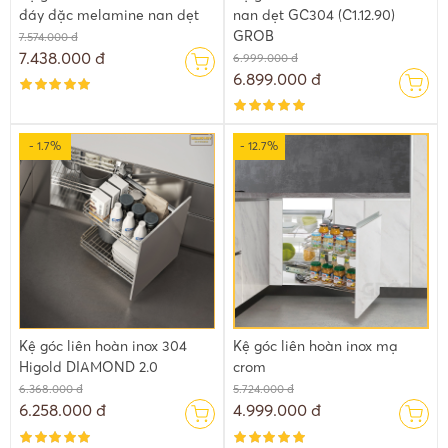
đáy đặc melamine nan dẹt
nan dẹt GC304 (C1.12.90)
GROB
7.574.000 đ
7.438.000 đ
6.999.000 đ
6.899.000 đ
- 1.7%
- 12.7%
Kệ góc liên hoàn inox 304
Kệ góc liên hoàn inox mạ
Higold DIAMOND 2.0
crom
6.368.000 đ
5.724.000 đ
6.258.000 đ
4.999.000 đ