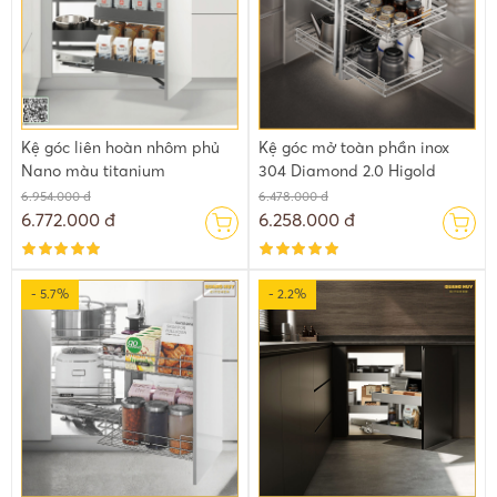
Kệ góc liên hoàn nhôm phủ
Kệ góc mở toàn phần inox
Nano màu titanium
304 Diamond 2.0 Higold
6.954.000 đ
6.478.000 đ
6.772.000 đ
6.258.000 đ
- 5.7%
- 2.2%