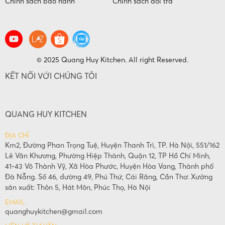
Chính sách bảo hành
Chính sách đổi trả
© 2025 Quang Huy Kitchen. All right Reserved.
KẾT NỐI VỚI CHÚNG TÔI
QUANG HUY KITCHEN
ĐỊA CHỈ
Km2, Đường Phan Trọng Tuệ, Huyện Thanh Trì, TP. Hà Nội, 551/162
Lê Văn Khương, Phường Hiệp Thành, Quận 12, TP Hồ Chí Minh,
41-43 Võ Thành Vỹ, Xã Hòa Phước, Huyện Hòa Vang, Thành phố
Đà Nẵng. Số 46, đường 49, Phú Thứ, Cái Răng, Cần Thơ. Xưởng
sản xuất: Thôn 5, Hát Môn, Phúc Thọ, Hà Nội
EMAIL
quanghuykitchen@gmail.com