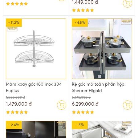
1.449.000 đ
- 11.2%
- 4.8%
Mâm xoay góc 180 inox 304
Kệ góc mở toàn phần hộp
Euplus
Shearer Higold
1.666.000 đ
6.615.000 đ
1.479.000 đ
6.299.000 đ
- 2.4%
- 5%