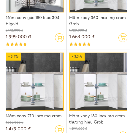
Mâm xoay góc 180 inox 304
Mâm xoay 360 inox mạ crom
Higold
Grob
2.142.000 đ
1.720.000 đ
1.999.000 đ
1.663.000 đ
- 5.4%
- 3.3%
Mâm xoay 270 inox mạ crom
Mâm xoay 180 inox mạ crom
thương hiệu Grob
1.563.000 đ
1.479.000 đ
1.499.000 đ