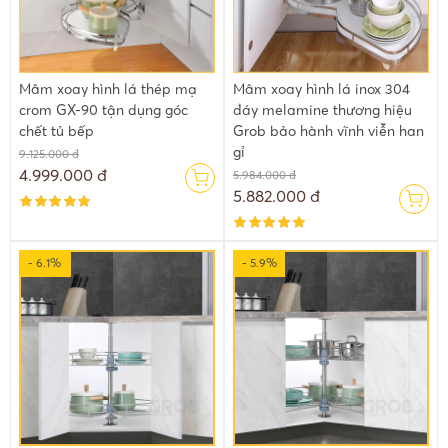
Mâm xoay hình lá thép mạ
Mâm xoay hình lá inox 304
crom GX-90 tận dụng góc
đáy melamine thương hiệu
chết tủ bếp
Grob bảo hành vĩnh viễn han
gỉ
9.125.000 đ
4.999.000 đ
5.984.000 đ
5.882.000 đ
- 6.1%
- 5.9%