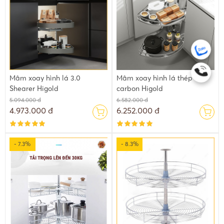
Mâm xoay hình lá 3.0
Mâm xoay hình lá thép
Shearer Higold
carbon Higold
5.094.000 đ
6.582.000 đ
4.973.000 đ
6.252.000 đ
- 7.3%
- 8.3%