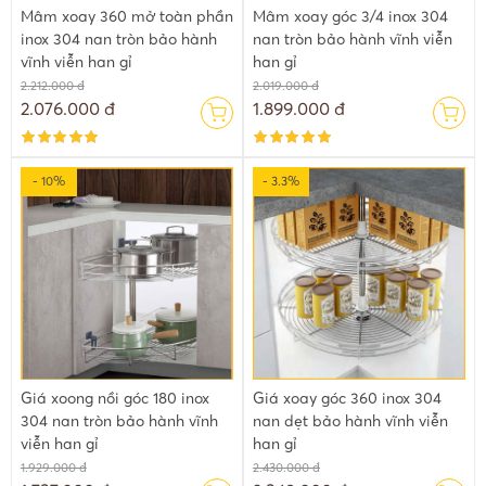
Mâm xoay 360 mở toàn phần
Mâm xoay góc 3/4 inox 304
inox 304 nan tròn bảo hành
nan tròn bảo hành vĩnh viễn
vĩnh viễn han gỉ
han gỉ
2.212.000 đ
2.019.000 đ
2.076.000 đ
1.899.000 đ
- 10%
- 3.3%
Giá xoong nồi góc 180 inox
Giá xoay góc 360 inox 304
304 nan tròn bảo hành vĩnh
nan dẹt bảo hành vĩnh viễn
viễn han gỉ
han gỉ
1.929.000 đ
2.430.000 đ