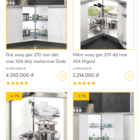
Giá xoay góc 270 nan dẹt
Mâm xoay góc 270 độ inox
inox 304 đáy melamine Grob
304 Higold
5.029.000 đ
2.331.000 đ
4.393.000 đ
2.214.000 đ
- 6.7%
- 3.3%