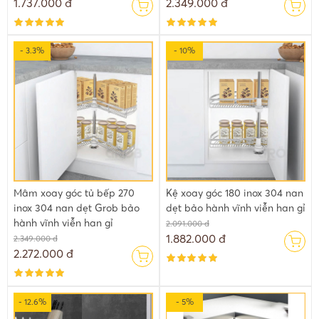
1.737.000 đ
2.349.000 đ
- 3.3%
- 10%
Mâm xoay góc tủ bếp 270
Kệ xoay góc 180 inox 304 nan
inox 304 nan dẹt Grob bảo
dẹt bảo hành vĩnh viễn han gỉ
hành vĩnh viễn han gỉ
2.091.000 đ
1.882.000 đ
2.349.000 đ
2.272.000 đ
- 12.6%
- 5%