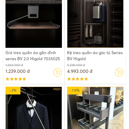
Giá treo quần áo gắn đỉnh
Kệ treo quần áo góc tủ Series
series BV 2.0 Higold 703502S
BV Higold
1.260.000 đ
5.338.000 đ
1.239.000 đ
4.993.000 đ
- 2%
- 7.9%