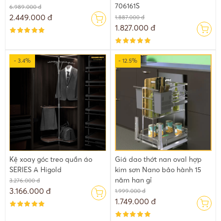
706161S
6.989.000 đ
2.449.000 đ
1.887.000 đ
1.827.000 đ
- 3.4%
- 12.5%
Kệ xoay góc treo quần áo
Giá dao thớt nan oval hợp
SERIES A Higold
kim sơn Nano bảo hành 15
năm han gỉ
3.276.000 đ
3.166.000 đ
1.999.000 đ
1.749.000 đ