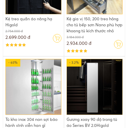
Kệ treo quần áo nâng hạ
Kệ gia vị 150, 200 treo hông
Higold
cho tủ bếp sơn Nano phù hợp
khoang tủ kích thước nhỏ
2.754.000 đ
2.699.000 đ
3.184.000 đ
2.934.000 đ
- 65%
- 3.2%
Tủ kho inox 304 nan sợi bảo
Gương xoay 90 độ trong tủ
hành vĩnh viễn han gỉ
áo Series BV 2.0Higold