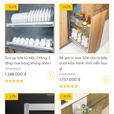
- 10.2%
- 21.2%
Giá úp bát tủ bếp 2 tầng, 3
Kệ gia vị inox 304 cho tủ bếp
tầng inox bóng khung nhôm
dưới bảo hành vĩnh viễn han
gỉ
1.390.000 đ
1.248.000 đ
2.229.000 đ
1.757.000 đ
- 3.2%
- 19.1%