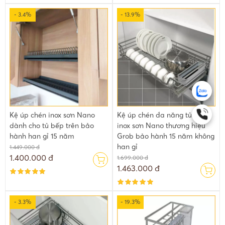
- 3.4%
- 13.9%
Kệ úp chén inox sơn Nano
Kệ úp chén đa năng tủ dưới
dành cho tủ bếp trên bảo
inox sơn Nano thương hiệu
hành han gỉ 15 năm
Grob bảo hành 15 năm không
han gỉ
1.449.000 đ
1.400.000 đ
1.699.000 đ
1.463.000 đ
- 3.3%
- 19.3%