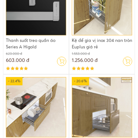
Thanh suốt treo quần áo
Kệ để gia vị inox 304 nan tròn
Series A Higold
Euplus giá rẻ
623.000 đ
1.553.000 đ
603.000 đ
1.256.000 đ
- 22.4%
- 20.6%