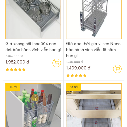
Giá xoong nồi inox 304 nan
Giá dao thớt gia vị sơn Nano
dẹt bảo hành vĩnh viễn han gỉ
bảo hành vĩnh viễn 15 năm
han gỉ
2.049.000 đ
1.982.000 đ
1.746.000 đ
1.409.000 đ
- 14.7%
- 14.8%