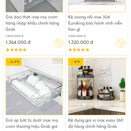
Giá dao thớt inox mạ crom
Kệ xoong nồi inox 304
hàng nhập khẩu chính hãng
Euroking bảo hành vĩnh viễn
Grob
han gỉ
1.599.000 đ
1.549.000 đ
1.364.000 đ
1.320.000 đ
- 22.8%
- 16%
Giá úp bát tủ dưới inox mạ
Kệ đựng gia vị inox xoay 360
crom thương hiệu Grob giá
độ hàng chính hãng Grob