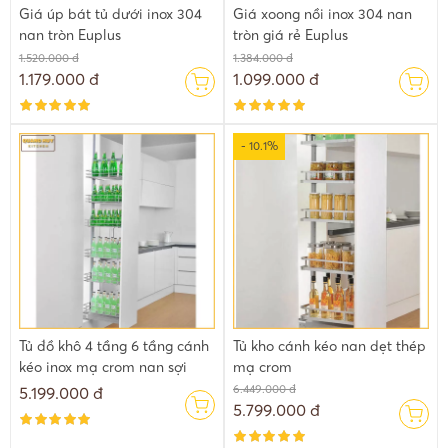
Giá úp bát tủ dưới inox 304
Giá xoong nồi inox 304 nan
nan tròn Euplus
tròn giá rẻ Euplus
1.520.000 đ
1.384.000 đ
1.179.000 đ
1.099.000 đ
- 10.1%
Tủ đồ khô 4 tầng 6 tầng cánh
Tủ kho cánh kéo nan dẹt thép
kéo inox mạ crom nan sợi
mạ crom
6.449.000 đ
5.199.000 đ
5.799.000 đ