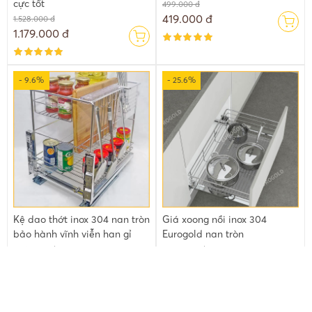
cực tốt
499.000 đ
419.000 đ
1.528.000 đ
1.179.000 đ
- 9.6%
- 25.6%
Kệ dao thớt inox 304 nan tròn
Giá xoong nồi inox 304
bảo hành vĩnh viễn han gỉ
Eurogold nan tròn
1.864.000 đ
1.988.000 đ
1.685.000 đ
1.480.000 đ
- 9.7%
- 7%