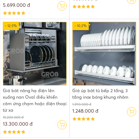
5.699.000 đ
- 12.5%
- 10.2%
Giá bát nâng hạ điện lên
Giá úp bát tủ bếp 2 tầng, 3
xuống nan Oval điều khiển
tầng inox bóng khung nhôm
cảm ứng chạm hoặc điện thoại
1.390.000 đ
từ xa
1.248.000 đ
15.200.000 đ
13.300.000 đ