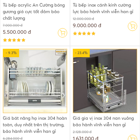
Tủ bếp acrylic An Cường bóng
Tủ bếp inox cánh kính cường
gương giá cực tốt đảm bảo
lực bảo hành vĩnh viễn han gỉ
chất lượng
12.000.000 đ
9.000.000 đ
7.000.000 đ
5.500.000 đ
- 9.3%
- 23.4%
Giá bát nâng hạ inox 304 hoàn
Giá gia vị inox 304 nan vuông
toàn, duy nhất trên thị trường,
bảo hành vĩnh viễn han gỉ
bảo hành vĩnh viễn han gỉ
2.128.000 đ
1.631.000 đ
6.284.000 đ