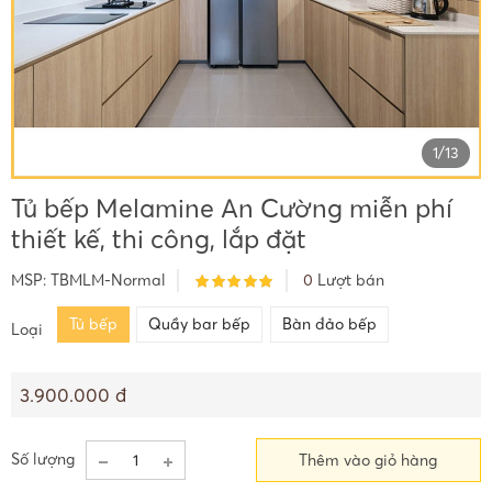
1
/
13
Tủ bếp Melamine An Cường miễn phí
thiết kế, thi công, lắp đặt
MSP:
TBMLM-Normal
0
Lượt bán
Tủ bếp
Quầy bar bếp
Bàn đảo bếp
Loại
3.900.000 đ
Số lượng
Thêm vào giỏ hàng