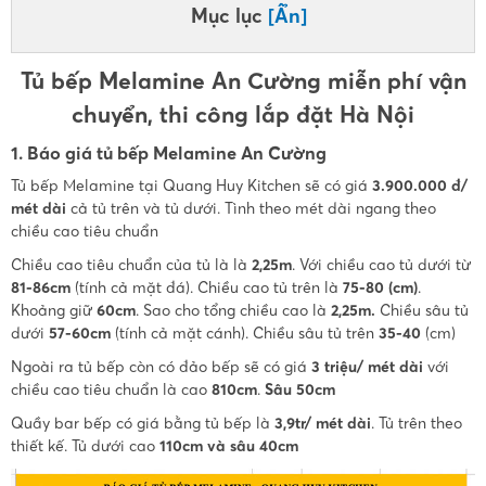
Mục lục
[Ẩn]
Tủ bếp Melamine An Cường miễn phí vận
chuyển, thi công lắp đặt Hà Nội
1. Báo giá tủ bếp Melamine An Cường
Tủ bếp Melamine tại Quang Huy Kitchen sẽ có giá
3.900.000 đ/
mét dài
cả tủ trên và tủ dưới. Tình theo mét dài ngang theo
chiều cao tiêu chuẩn
Chiều cao tiêu chuẩn của tủ là là
2,25m
. Với chiều cao tủ dưới từ
81-86cm
(tính cả mặt đá). Chiều cao tủ trên là
75-80 (cm)
.
Khoảng giữ
60cm
. Sao cho tổng chiều cao là
2,25m.
Chiều sâu tủ
dưới
57-60cm
(tính cả mặt cánh). Chiều sâu tủ trên
35-40
(cm)
Ngoài ra tủ bếp còn có đảo bếp sẽ có giá
3 triệu/ mét dài
với
chiều cao tiêu chuẩn là cao
810cm
.
Sâu 50cm
Quầy bar bếp có giá bằng tủ bếp là
3,9tr/ mét dài
. Tủ trên theo
thiết kế. Tủ dưới cao
110cm và sâu 40cm