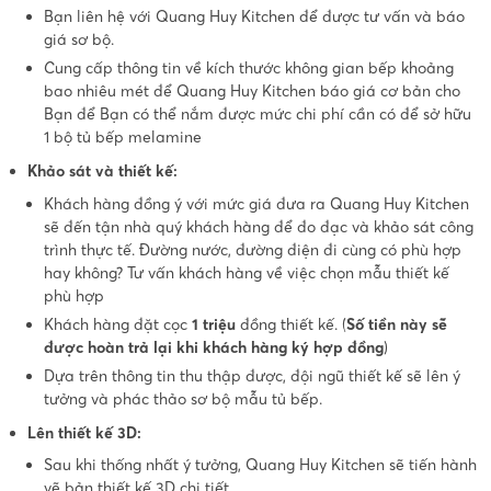
Bạn liên hệ với Quang Huy Kitchen để được tư vấn và báo
giá sơ bộ.
Cung cấp thông tin về kích thước không gian bếp khoảng
bao nhiêu mét để Quang Huy Kitchen báo giá cơ bản cho
Bạn để Bạn có thể nắm được mức chi phí cần có để sở hữu
1 bộ tủ bếp melamine
Khảo sát và thiết kế:
Khách hàng đồng ý với mức giá đưa ra Quang Huy Kitchen
sẽ đến tận nhà quý khách hàng để đo đạc và khảo sát công
trình thực tế. Đường nước, đường điện đi cùng có phù hợp
hay không? Tư vấn khách hàng về việc chọn mẫu thiết kế
phù hợp
Khách hàng đặt cọc
1 triệu
đồng thiết kế. (
Số tiền này sẽ
được hoàn trả lại khi khách hàng ký hợp đồng
)
Dựa trên thông tin thu thập được, đội ngũ thiết kế sẽ lên ý
tưởng và phác thảo sơ bộ mẫu tủ bếp.
Lên thiết kế 3D:
Sau khi thống nhất ý tưởng, Quang Huy Kitchen sẽ tiến hành
vẽ bản thiết kế 3D chi tiết.