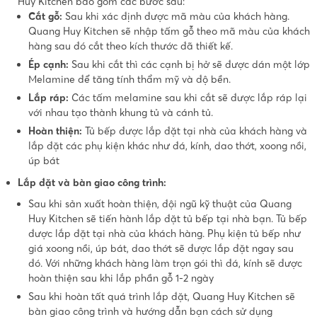
Huy Kitchen bao gồm các bước sau:
Cắt gỗ:
Sau khi xác định được mã màu của khách hàng.
Quang Huy Kitchen sẽ nhập tấm gỗ theo mã màu của khách
hàng sau đó cắt theo kích thước đã thiết kế.
Ép cạnh:
Sau khi cắt thì các cạnh bị hở sẽ được dán một lớp
Melamine để tăng tính thẩm mỹ và độ bền.
Lắp ráp:
Các tấm melamine sau khi cắt sẽ được lắp ráp lại
với nhau tạo thành khung tủ và cánh tủ.
Hoàn thiện:
Tủ bếp được lắp đặt tại nhà của khách hàng và
lắp đặt các phụ kiện khác như đá, kính, dao thớt, xoong nồi,
úp bát
Lắp đặt và bàn giao công trình:
Sau khi sản xuất hoàn thiện, đội ngũ kỹ thuật của Quang
Huy Kitchen sẽ tiến hành lắp đặt tủ bếp tại nhà bạn. Tủ bếp
được lắp đặt tại nhà của khách hàng. Phụ kiện tủ bếp như
giá xoong nồi, úp bát, dao thớt sẽ được lắp đặt ngay sau
đó. Với những khách hàng làm trọn gói thì đá, kính sẽ được
hoàn thiện sau khi lắp phần gỗ 1-2 ngày
Sau khi hoàn tất quá trình lắp đặt, Quang Huy Kitchen sẽ
bàn giao công trình và hướng dẫn bạn cách sử dụng