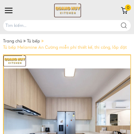
0
Trang chủ
Tủ bếp
Tủ bếp Melamine An Cường miễn phí thiết kế, thi công, lắp đặt