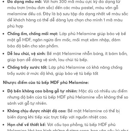
Đa dạng mẫu mã:
Với hơn 300 mã màu cực kỳ đa dạng từ
màu trơn (màu đơn sắc) đến các màu pastel, màu vân gỗ
melamine đều có. Đây là bộ sưu tập đa dạng nhất về màu sắc
để khách hàng có thể dễ dàng lựa chọn cho mình 1 mã màu
phù hợp
Chống ẩm, chống mối mọt:
Lớp phủ Melamine giúp bảo vệ bề
mặt gỗ MDF, ngăn ngừa ẩm mốc, mối mọt xâm nhập, đảm
bảo độ bền cho sản phẩm.
Dễ lau chùi, vệ sinh:
Bề mặt Melamine nhẵn bóng, ít bám bẩn,
giúp bạn dễ dàng vệ sinh, lau chùi tủ bếp.
Chống trầy xước tốt:
Lớp phủ Melamine có khả năng chống
trầy xước ở mức độ khá, giúp bảo vệ tủ bếp tốt
Nhược điểm của tủ bếp MDF phủ Melamine:
Độ bền không cao bằng gỗ tự nhiên:
Mặc dù có nhiều ưu điểm
nhưng độ bền của tủ bếp MDF phủ Melamine vẫn không thể so
sánh với gỗ tự nhiên.
Không chịu được nhiệt độ cao:
Bề mặt Melamine có thể bị
biến dạng khi tiếp xúc trực tiếp với nguồn nhiệt cao.
Hạn chế về thiết kế:
Với cấu tạo phẳng, tủ bếp MDF phủ
Melamine khó tạo hình những đường cong, hoa văn cầu kỳ như