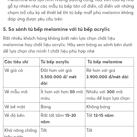
gỗ tự nhiên như các mẫu tủ bếp tân cổ điển, cổ điển với những
chạm trổ cầu kỳ về thiết kế thì tủ bếp mdf phủ melamin không
đáp ứng được yêu cầu trên
5. So sánh tủ bếp melamine với tủ bếp acrylic
Rất nhiều khách hàng không biết nên lựa chọn chất liệu
melamine hay chất liệu acrylic. Hãy xem bảng so sánh bên dưới
để lựa chọn cho mình 1 chất liệu phù hợp nhé
Các tiêu chí
Tủ bếp acrylic
Tủ bếp melamine
Về giá cả
Đắt hơn với giá
Rẻ hơn với giá
5.500.000 đ/ mét
3.900.000 đ/mét dài
dài
Về mẫu mã
Ít hơn với hơn
50
mã
Nhiều với
300
mã
màu
màu để bạn lựa chọn
Về bề mặt
Bóng
Không bóng
Về độ bền
Rất tốt tầm
15-20
Tốt
12-15 năm
năm
Khả năng chống
Tốt
Tốt
trầy xước