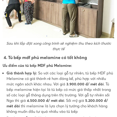
Sau khi lắp đặt xong công trình sẽ nghiệm thu theo kích thước
thực tế
4. Tủ bếp mdf phủ melamine có tốt không
Ưu điểm của tủ bếp MDF phủ Melamine:
Giá thành hợp lý:
So với các loại gỗ tự nhiên, tủ bếp MDF phủ
Melamine có giá thành rẻ hơn đáng kể, phù hợp với nhiều
mức ngân sách khác nhau. Với giá
3.900.000 đ/ mét dài
. Tủ
bếp melamine hiện tại là tủ bếp có mức giá thấp nhất trong
số các loại gỗ thông dụng trên thị trường. Với gỗ tự nhiên sồi
Nga thì giá
4.500.000 đ/ mét dài
. Sồi mỹ giá
5.200.000 đ/
mét dài
thì melamine là lựa chọn lý tưởng cho khách hàng
không muốn đầu tư quá nhiều vào tủ bếp