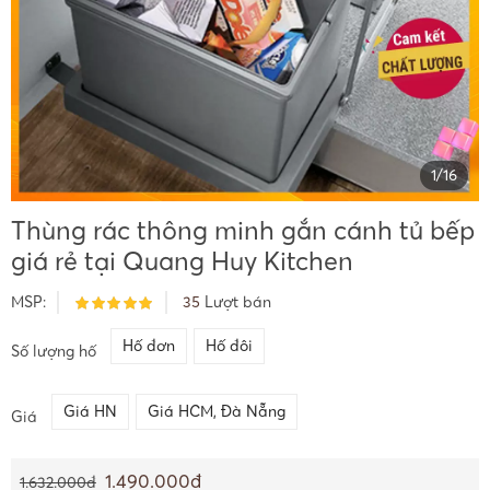
1
/
16
Thùng rác thông minh gắn cánh tủ bếp
giá rẻ tại Quang Huy Kitchen
MSP:
35
Lượt bán
Hố đơn
Hố đôi
Số lượng hố
Giá HN
Giá HCM, Đà Nẵng
Giá
1.490.000đ
1.632.000đ