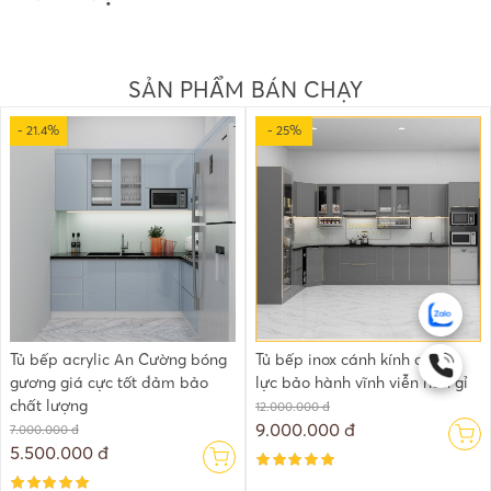
SẢN PHẨM BÁN CHẠY
- 21.4%
- 25%
Tủ bếp acrylic An Cường bóng
Tủ bếp inox cánh kính cường
gương giá cực tốt đảm bảo
lực bảo hành vĩnh viễn han gỉ
chất lượng
12.000.000 đ
9.000.000 đ
7.000.000 đ
5.500.000 đ