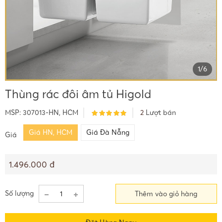
1
/
6
Thùng rác đôi âm tủ Higold
MSP:
307013-HN, HCM
2
Lượt bán
Giá HN, HCM
Giá Đà Nẵng
Giá
1.496.000 đ
Số lượng
Thêm vào giỏ hàng