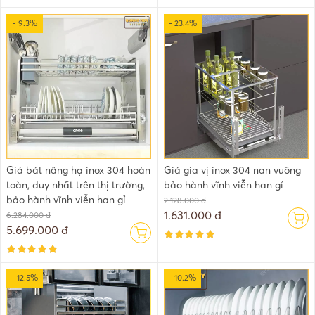
- 9.3%
- 23.4%
Giá bát nâng hạ inox 304 hoàn
Giá gia vị inox 304 nan vuông
toàn, duy nhất trên thị trường,
bảo hành vĩnh viễn han gỉ
bảo hành vĩnh viễn han gỉ
2.128.000 đ
1.631.000 đ
6.284.000 đ
5.699.000 đ
- 12.5%
- 10.2%