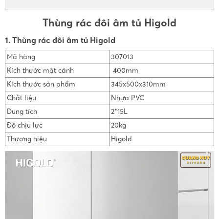
Thùng rác đôi âm tủ Higold
1. Thùng rác đôi âm tủ Higold
Mã hàng
307013
Kích thước mặt cánh
400mm
Kích thước sản phẩm
345x500x310mm
Chất liệu
Nhựa PVC
Dung tích
2*15L
Độ chịu lực
20kg
Thương hiệu
Higold