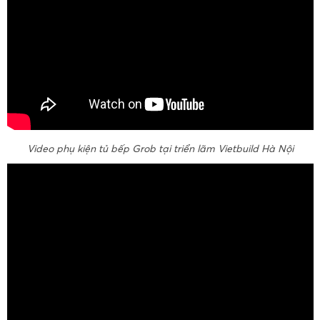
Video phụ kiện tủ bếp Grob tại triển lãm Vietbuild Hà Nội