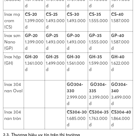
đ
đ
đ
đ
đ
Inox mạ
CS-20
CS-25
CS-30
CS-35
CS-40
crom
1.399.000
1.493.000
1.493.000
1.555.000
1.587.000
(CS)
đ
đ
Inox sơn
GP-20
GP-25
GP-30
GP-35
GP-40
Nano
1.399.000
1.493.000
1.493.000
1.555.000
1.587.000
(GP)
đ
đ
đ
đ
đ
Inox hộp
GH-20
GH-25
GH-30
GH-35
GH-40
(GH)
1.361.000
1.499.000
1.561.000
1.599.000
1.622.000
đ
đ
đ
đ
đ
Inox 304
GO304-
GO304-
GO304-
nan Oval
330
335
340
2.999.000
3.399.000
3.499.000
đ
đ
đ
Inox 304
CS304-30
CS304-35
CS304-40
nan tròn
1.685.000
1.763.000
1.864.000
đ
đ
đ
2.3. Thương hiệu uy tín trên thị trường