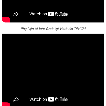
Phụ kiện tủ bếp Grob tại Vietbuild TPHCM