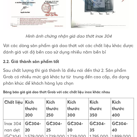
Hình ảnh chứng nhận giá dao thớt inox 304
Với các dòng sản phẩm giá dao thớt với các chất liệu khác được
đánh giá với độ bền cao sử dụng nhiều năm bền bỉ
2.2. Giá thành sản phẩm tốt
Sau chất lượng thì giá thành là điều nói đến thứ 2. Sản phẩm
Grob có nhiều mức giá khác tư từ trung đến cao cấp, đa dạng
phân khúc để khách hàng lựa chọn
Bảng báo giá giá dao thớt Grob với các chất liệu inox khác nhau
Chất liệu
Kích
Kích
Kích
Kích
Kích
thước
thước
thước
thước
thước
200
250
300
350
400
Inox 304
GC304-
GC304-
GC304-
GC304-
GC304-
nan dẹt
20
25
30
35
40
(GC304)
1.579.000
1.739.000
1.739.000
1.795.000
1.899.000