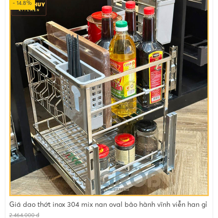
- 14.8%
Giá dao thớt inox 304 mix nan oval bảo hành vĩnh viễn han gỉ
2.464.000 đ