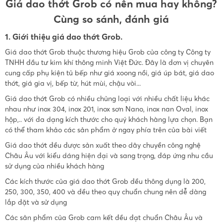
Giá dao thớt Grob có nên mua hay không?
Cùng so sánh, đánh giá
1. Giới thiệu giá dao thớt Grob.
Giá dao thớt Grob thuộc thương hiệu Grob của công ty Công ty
TNHH đầu tư kim khí thông minh Việt Đức. Đây là đơn vị chuyên
cung cấp phụ kiện tủ bếp như giá xoong nồi, giá úp bát, giá dao
thớt, giá gia vị, bếp từ, hút mùi, chậu vòi...
Giá dao thớt Grob có nhiều chủng loại với nhiều chất liệu khác
nhau như inox 304, inox 201, inox sơn Nano, inox nan Oval, inox
hộp,.. với đa dạng kích thước cho quý khách hàng lựa chọn. Bạn
có thể tham khảo các sản phẩm ở ngay phía trên của bài viết
Giá dao thớt đều được sản xuất theo dây chuyền công nghệ
Châu Âu với kiểu dáng hiện đại và sang trọng, đáp ứng nhu cầu
sử dụng của nhiều khách hàng
Các kích thước của giá dao thớt Grob đều thông dụng là 200,
250, 300, 350, 400 và đều theo quy chuẩn chung nên dễ dàng
lắp đặt và sử dụng
Các sản phẩm của Grob cam kết đều đạt chuẩn Châu Âu và