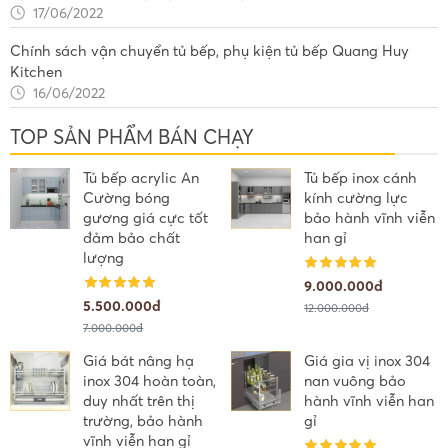
17/06/2022
Chính sách vận chuyển tủ bếp, phụ kiện tủ bếp Quang Huy
Kitchen
16/06/2022
TOP SẢN PHẨM BÁN CHẠY
Tủ bếp acrylic An
Tủ bếp inox cánh
Cường bóng
kính cường lực
gương giá cực tốt
bảo hành vĩnh viễn
đảm bảo chất
han gỉ
lượng
9.000.000đ
5.500.000đ
12.000.000đ
7.000.000đ
Giá bát nâng hạ
Giá gia vị inox 304
inox 304 hoàn toàn,
nan vuông bảo
duy nhất trên thị
hành vĩnh viễn han
trường, bảo hành
gỉ
vĩnh viễn han gỉ