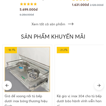
1.631.000đ
2.128.000đ
5.699.000đ
6.284.000đ
Xem tất cả sản phẩm
SẢN PHẨM KHUYẾN MÃI
- 18.1%
- 21.2%
Giá để xoong nồi tủ bếp
Kệ gia vị inox 304 cho tủ bếp
dưới inox bóng thương hiệu
dưới bảo hành vĩnh viễn han
Grob
gỉ