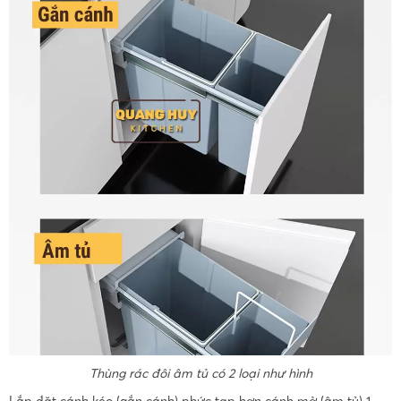
Thùng rác đôi âm tủ có 2 loại như hình
Lắp đặt cánh kéo (gắn cánh) phức tạp hơn cánh mở (âm tủ) 1