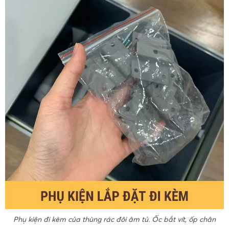
Phụ kiện đi kèm của thùng rác đôi âm tủ. Ốc bắt vít, ốp chân