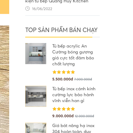
kiện tủ bếp Quang Huy Kitchen
16/06/2022
TOP SẢN PHẨM BÁN CHẠY
Tủ bếp acrylic An
Cường bóng gương
giá cực tốt đảm bảo
chất lượng
5.500.000đ
7.000.000đ
Tủ bếp inox cánh kính
cường lực bảo hành
vĩnh viễn han gỉ
9.000.000đ
12.000.000đ
Giá bát nâng hạ inox
304 hoàn toàn, duy