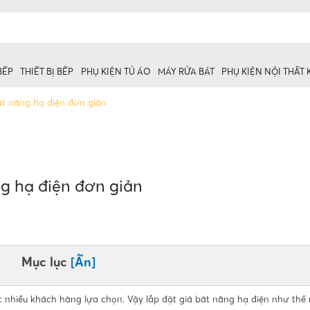
BẾP
THIẾT BỊ BẾP
PHỤ KIỆN TỦ ÁO
MÁY RỬA BÁT
PHỤ KIỆN NỘI THẤT
át nâng hạ điện đơn giản
 trên
g hạ điện đơn giản
ủ dưới
Mục lục
[Ẩn]
 nhiều khách hàng lựa chọn. Vậy lắp đặt giá bát nâng hạ điện như thế