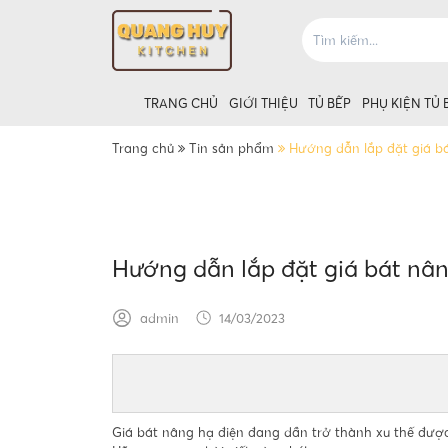
TRANG CHỦ
GIỚI THIỆU
TỦ BẾP
PHỤ KIỆN TỦ 
Trang chủ
Tin sản phẩm
Hướng dẫn lắp đặt giá b
Giá úp bát tủ
Hướng dẫn lắp đặt giá bát nân
Giá úp bát t
admin
14/03/2023
Giá bát nâng hạ điện đang dần trở thành xu thế được