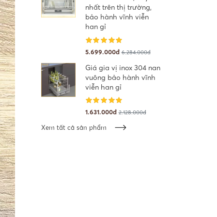
nhất trên thị trường,
bảo hành vĩnh viễn
han gỉ
5.699.000đ
6.284.000đ
Giá gia vị inox 304 nan
vuông bảo hành vĩnh
viễn han gỉ
1.631.000đ
2.128.000đ
Xem tất cả sản phẩm