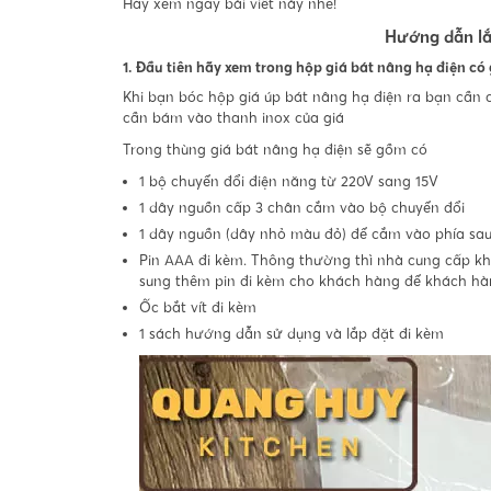
Hãy xem ngay bài viết này nhé!
Hướng dẫn lắ
1. Đầu tiên hãy xem trong hộp giá bát nâng hạ điện có 
Khi bạn bóc hộp giá úp bát nâng hạ điện ra bạn cần
cần bám vào thanh inox của giá
Trong thùng giá bát nâng hạ điện sẽ gồm có
1 bộ chuyển đổi điện năng từ 220V sang 15V
1 dây nguồn cấp 3 chân cắm vào bộ chuyển đổi
1 dây nguồn (dây nhỏ màu đỏ) để cắm vào phía sau
Pin AAA đi kèm. Thông thường thì nhà cung cấp kh
sung thêm pin đi kèm cho khách hàng để khách hàn
Ốc bắt vít đi kèm
1 sách hướng dẫn sử dụng và lắp đặt đi kèm