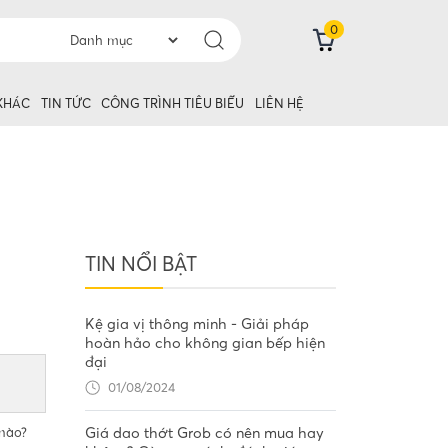
0
 KHÁC
TIN TỨC
CÔNG TRÌNH TIÊU BIỂU
LIÊN HỆ
TIN NỔI BẬT
Kệ gia vị thông minh - Giải pháp
hoàn hảo cho không gian bếp hiện
đại
01/08/2024
 nào?
Giá dao thớt Grob có nên mua hay