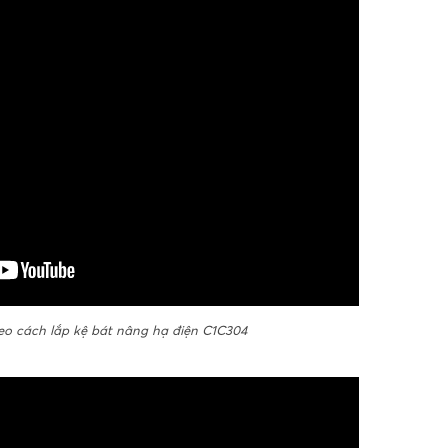
o cách lắp kệ bát nâng hạ điện C1C304