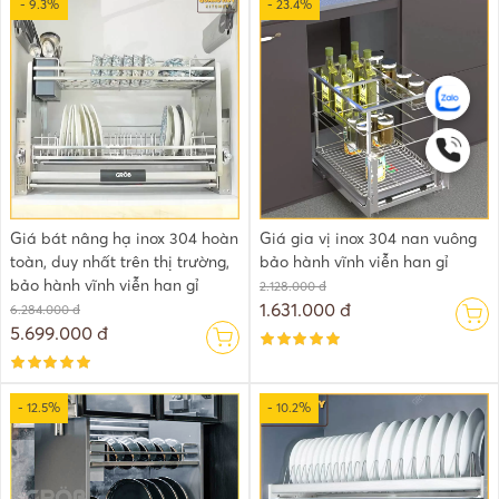
- 9.3%
- 23.4%
Giá bát nâng hạ inox 304 hoàn
Giá gia vị inox 304 nan vuông
toàn, duy nhất trên thị trường,
bảo hành vĩnh viễn han gỉ
bảo hành vĩnh viễn han gỉ
2.128.000 đ
1.631.000 đ
6.284.000 đ
5.699.000 đ
- 12.5%
- 10.2%