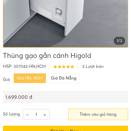
1
/
3
Thùng gạo gắn cánh Higold
MSP:
307042-HN,HCM
3
Lượt bán
Giá HN, HCM
Giá Đà Nẵng
Giá
1.699.000 đ
Số lượng
Thêm vào giỏ hàng