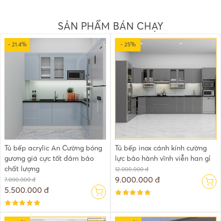
SẢN PHẨM BÁN CHẠY
- 21.4%
- 25%
Tủ bếp acrylic An Cường bóng
Tủ bếp inox cánh kính cường
gương giá cực tốt đảm bảo
lực bảo hành vĩnh viễn han gỉ
chất lượng
12.000.000 đ
9.000.000 đ
7.000.000 đ
5.500.000 đ