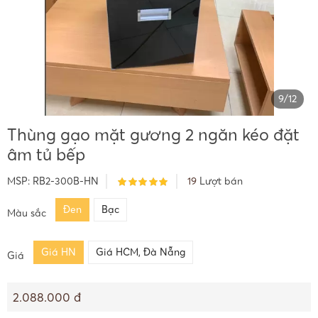
9
/
12
Thùng gạo mặt gương 2 ngăn kéo đặt
âm tủ bếp
MSP:
RB2-300B-HN
19
Lượt bán
Đen
Bạc
Màu sắc
Giá HN
Giá HCM, Đà Nẵng
Giá
2.088.000 đ