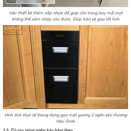
Việc thiết kế thêm nắp nhựa để giúp côn trùng hay mối mọt
không thể xâm nhập vào được. Giúp bảo vệ gạo tốt hơn
Hình ảnh thực tế thùng đựng gạo mặt gương 2 ngăn kéo thương
hiệu Grob
3.5. Có ray giảm ngăn kéo kèm theo