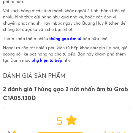
phí rẻ hơn
Với kách hàng ở các tỉnh thành khác ngoài 3 tỉnh thành trên có
nhiều hình thức gửi hàng như qua nhà xe, hoặc các đơn vị
chuyển phát nhanh. Hãy inbox ngay cho Quang Huy Kitchen để
chúng tôi được tư vấn cho bạn nhé!
Tham khảo thêm nhiều
thùng gạo âm tủ
bếp nữa nhé!
Ngoài ra còn rất nhiều phụ kiện tủ bếp khác như giá úp bát, giá
xoong nồi, kệ bát nâng hạ cho tủ bếp. Bạn hãy khám phá thêm
tại: Danh mục
phụ kiện tủ bếp
nhé
ĐÁNH GIÁ SẢN PHẨM
2 đánh giá Thùng gạo 2 nút nhấn âm tủ Grob
C1A05.130D
5
5
2
đánh giá