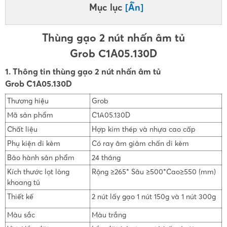
Mục lục
[Ẩn]
Thùng gạo 2 nút nhấn âm tủ
Grob C1A05.130D
1. Thông tin thùng gạo 2 nút nhấn âm tủ
Grob C1A05.130D
Thương hiệu
Grob
Mã sản phẩm
C1A05.130D
Chất liệu
Hợp kim thép và nhựa cao cấp
Phụ kiện đi kèm
Có ray âm giảm chấn đi kèm
Bảo hành sản phẩm
24 tháng
Kích thước lọt lòng
Rộng ≥265* Sâu ≥500*Cao≥550 (mm)
khoang tủ
Thiết kế
2 nút lấy gạo 1 nút 150g và 1 nút 300g
Màu sắc
Màu trắng