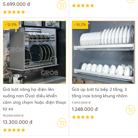
5.699.000 đ
- 12.5%
- 10.2%
Giá bát nâng hạ điện lên
Giá úp bát tủ bếp 2 tầng, 3
xuống nan Oval điều khiển
tầng inox bóng khung nhôm
cảm ứng chạm hoặc điện thoại
1.390.000 đ
từ xa
1.248.000 đ
15.200.000 đ
13.300.000 đ