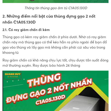
Thông tin thùng gạo âm tủ C1A05.130D
2. Những điểm nổi bật của thùng đựng gạo 2 nốt
nhấn C1A05.130D
2.1. Có ray giảm chấn đi kèm
Thùng gạo có kèm ray giảm chấn ở phía dưới. Nhờ có ray giảm
chấn này mà thùng gạo có thể kéo hẳn ra phía ngoài để bạn đổ
gạo vào thùng và lấy gạo mà không cần phải cúi sâu vào trong
khoang tủ
Ray giảm chấn có khả năng chịu lực tốt, chịu được tần suất đóng
mở thường xuyên. Ray được bảo hành 24 tháng