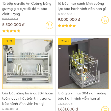
Tủ bếp acrylic An Cường bóng
Tủ bếp inox cánh kính cường
gương giá cực tốt đảm bảo
lực bảo hành vĩnh viễn han gỉ
chất lượng
12.000.000 đ
9.000.000 đ
7.000.000 đ
5.500.000 đ
- 9.3%
- 23.4%
Giá bát nâng hạ inox 304 hoàn
Giá gia vị inox 304 nan vuông
toàn, duy nhất trên thị trường,
bảo hành vĩnh viễn han gỉ
bảo hành vĩnh viễn han gỉ
2.128.000 đ
1.631.000 đ
6.284.000 đ