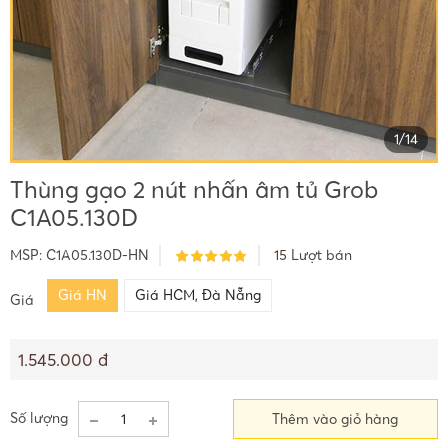
1
/
14
Thùng gạo 2 nút nhấn âm tủ Grob
C1A05.130D
MSP:
C1A05.130D-HN
15
Lượt bán
Giá HN
Giá HCM, Đà Nẵng
Giá
1.545.000 đ
Số lượng
Thêm vào giỏ hàng