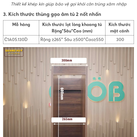
Thiết kế khép kín giúp bảo vệ gọi khỏi côn trùng xâm nhập
3. Kích thước thùng gạo âm tủ 2 nốt nhấn
Mã hàng
Kích thước lọt lòng khoang tủ
Kích thước
Rộng*Sâu*Cao (mm)
mặt cánh
C1A05.130D
Rộng ≥265* Sâu ≥500*Cao≥550
300