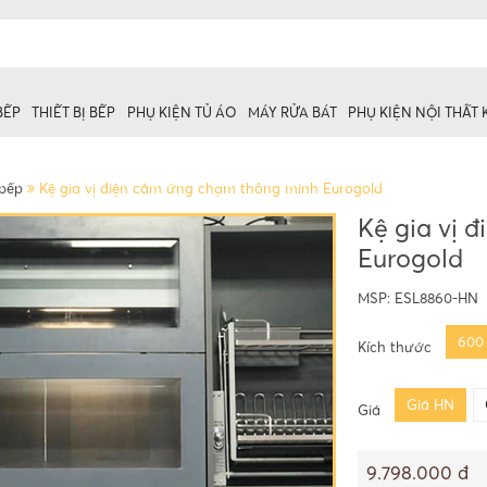
BẾP
THIẾT BỊ BẾP
PHỤ KIỆN TỦ ÁO
MÁY RỬA BÁT
PHỤ KIỆN NỘI THẤT
 bếp
Kệ gia vị điện cảm ứng chạm thông minh Eurogold
Kệ gia vị 
Eurogold
 trên
ủ dưới
MSP:
ESL8860-HN
600
Kích thước
Giá HN
Giá
9.798.000 đ