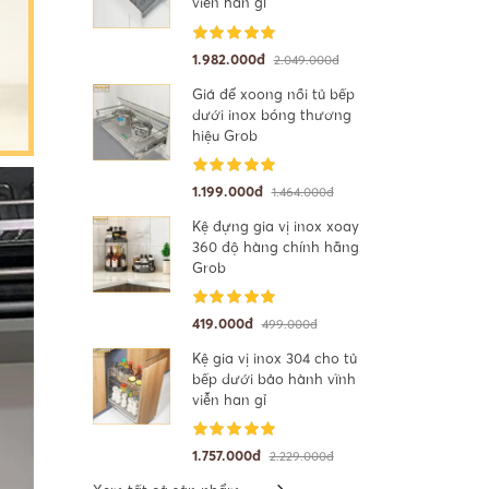
viễn han gỉ
1.982.000đ
2.049.000đ
Giá để xoong nồi tủ bếp
dưới inox bóng thương
hiệu Grob
1.199.000đ
1.464.000đ
Kệ đựng gia vị inox xoay
360 độ hàng chính hãng
Grob
419.000đ
499.000đ
Kệ gia vị inox 304 cho tủ
bếp dưới bảo hành vĩnh
viễn han gỉ
1.757.000đ
2.229.000đ