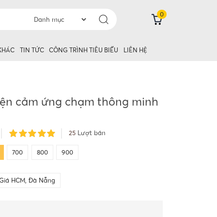
0
 KHÁC
TIN TỨC
CÔNG TRÌNH TIÊU BIỂU
LIÊN HỆ
điện cảm ứng chạm thông minh
25
Lượt bán
700
800
900
Giá HCM, Đà Nẵng