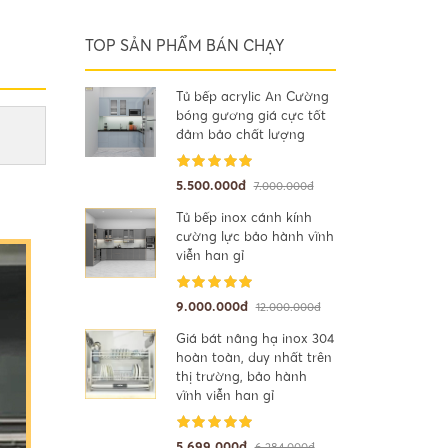
TOP SẢN PHẨM BÁN CHẠY
Tủ bếp acrylic An Cường
bóng gương giá cực tốt
đảm bảo chất lượng
5.500.000đ
7.000.000đ
Tủ bếp inox cánh kính
cường lực bảo hành vĩnh
viễn han gỉ
9.000.000đ
12.000.000đ
Giá bát nâng hạ inox 304
hoàn toàn, duy nhất trên
thị trường, bảo hành
vĩnh viễn han gỉ
5.699.000đ
6.284.000đ