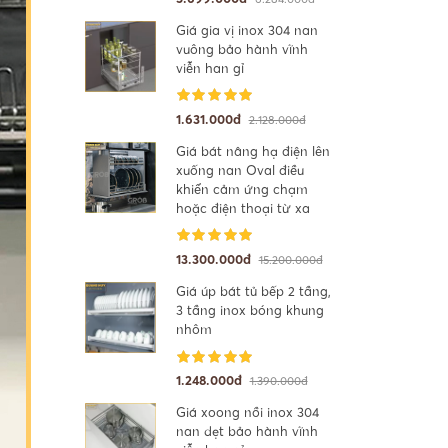
Giá gia vị inox 304 nan
vuông bảo hành vĩnh
viễn han gỉ
1.631.000đ
2.128.000đ
Giá bát nâng hạ điện lên
xuống nan Oval điều
khiển cảm ứng chạm
hoặc điện thoại từ xa
13.300.000đ
15.200.000đ
Giá úp bát tủ bếp 2 tầng,
3 tầng inox bóng khung
nhôm
1.248.000đ
1.390.000đ
Giá xoong nồi inox 304
nan dẹt bảo hành vĩnh