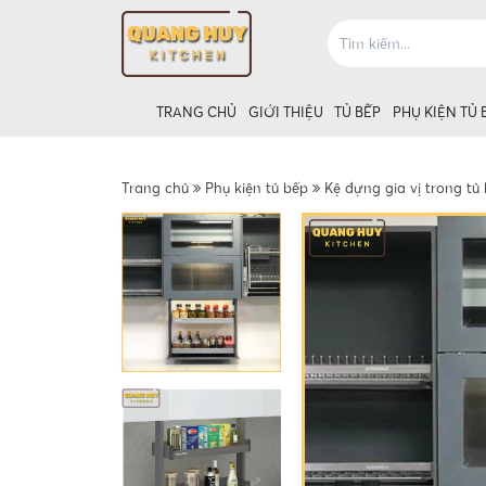
TRANG CHỦ
GIỚI THIỆU
TỦ BẾP
PHỤ KIỆN TỦ 
Trang chủ
Phụ kiện tủ bếp
Kệ đựng gia vị trong tủ
Giá úp bát tủ
Giá úp bát t