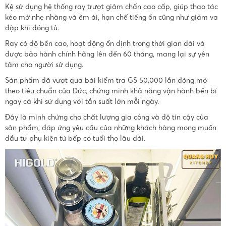
Kệ sử dụng hệ thống ray trượt giảm chấn cao cấp, giúp thao tác
kéo mở nhẹ nhàng và êm ái, hạn chế tiếng ồn cũng như giảm va
đập khi đóng tủ.
Ray có độ bền cao, hoạt động ổn định trong thời gian dài và
được bảo hành chính hãng lên đến 60 tháng, mang lại sự yên
tâm cho người sử dụng.
Sản phẩm đã vượt qua bài kiểm tra GS 50.000 lần đóng mở
theo tiêu chuẩn của Đức, chứng minh khả năng vận hành bền bỉ
ngay cả khi sử dụng với tần suất lớn mỗi ngày.
Đây là minh chứng cho chất lượng gia công và độ tin cậy của
sản phẩm, đáp ứng yêu cầu của những khách hàng mong muốn
đầu tư phụ kiện tủ bếp có tuổi thọ lâu dài.