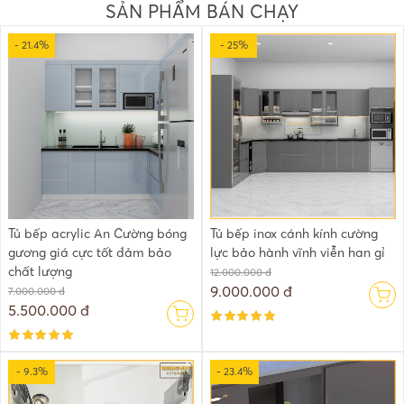
SẢN PHẨM BÁN CHẠY
- 21.4%
- 25%
Tủ bếp acrylic An Cường bóng
Tủ bếp inox cánh kính cường
gương giá cực tốt đảm bảo
lực bảo hành vĩnh viễn han gỉ
chất lượng
12.000.000 đ
9.000.000 đ
7.000.000 đ
5.500.000 đ
- 9.3%
- 23.4%