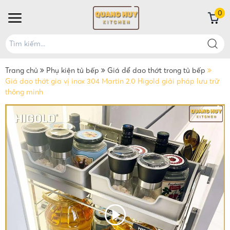
0
Trang chủ
Phụ kiện tủ bếp
Giá để dao thớt trong tủ bếp
Giá dao thớt gia vị inox 304 Martin 2.0 Higold giải pháp lưu trữ
thông minh