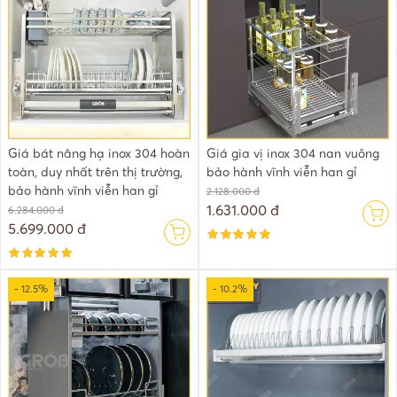
Giá bát nâng hạ inox 304 hoàn
Giá gia vị inox 304 nan vuông
toàn, duy nhất trên thị trường,
bảo hành vĩnh viễn han gỉ
bảo hành vĩnh viễn han gỉ
2.128.000 đ
1.631.000 đ
6.284.000 đ
5.699.000 đ
- 12.5%
- 10.2%