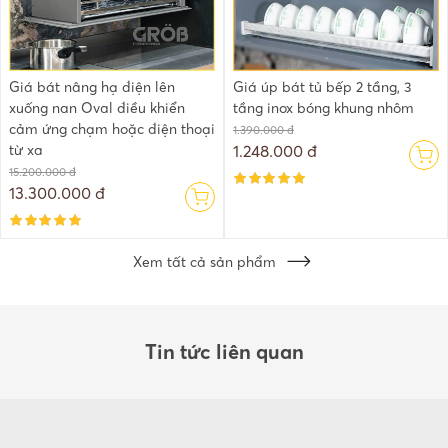
Giá bát nâng hạ điện lên
Giá úp bát tủ bếp 2 tầng, 3
xuống nan Oval điều khiển
tầng inox bóng khung nhôm
cảm ứng chạm hoặc điện thoại
1.390.000 đ
từ xa
1.248.000 đ
15.200.000 đ
13.300.000 đ
Xem tất cả sản phẩm
Tin tức liên quan