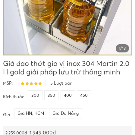
1
/
13
Giá dao thớt gia vị inox 304 Martin 2.0
Higold giải pháp lưu trữ thông minh
MSP:
5
Lượt bán
300
350
400
450
Kích thước
Giá HN, HCM
Giá Đà Nẵng
Giá
1.949.000đ
2.259.000đ