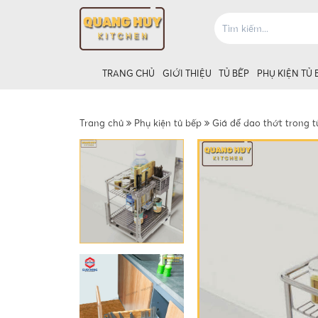
TRANG CHỦ
GIỚI THIỆU
TỦ BẾP
PHỤ KIỆN TỦ 
Trang chủ
Phụ kiện tủ bếp
Giá để dao thớt trong t
Giá úp bát tủ
Giá úp bát t