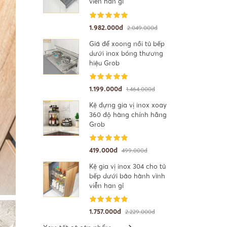
viễn han gỉ
1.982.000đ
2.049.000đ
Giá để xoong nồi tủ bếp
dưới inox bóng thương
hiệu Grob
1.199.000đ
1.464.000đ
Kệ đựng gia vị inox xoay
360 độ hàng chính hãng
Grob
419.000đ
499.000đ
Kệ gia vị inox 304 cho tủ
bếp dưới bảo hành vĩnh
viễn han gỉ
1.757.000đ
2.229.000đ