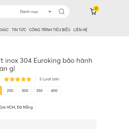
0
 KHÁC
TIN TỨC
CÔNG TRÌNH TIÊU BIỂU
LIÊN HỆ
t inox 304 Euroking bảo hành
an gỉ
5
Lượt bán
250
300
350
400
Giá HCM, Đà Nẵng