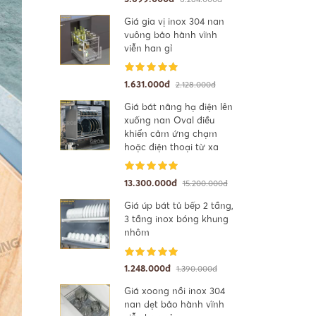
Giá gia vị inox 304 nan
vuông bảo hành vĩnh
viễn han gỉ
1.631.000đ
2.128.000đ
Giá bát nâng hạ điện lên
xuống nan Oval điều
khiển cảm ứng chạm
hoặc điện thoại từ xa
13.300.000đ
15.200.000đ
Giá úp bát tủ bếp 2 tầng,
3 tầng inox bóng khung
nhôm
1.248.000đ
1.390.000đ
Giá xoong nồi inox 304
nan dẹt bảo hành vĩnh