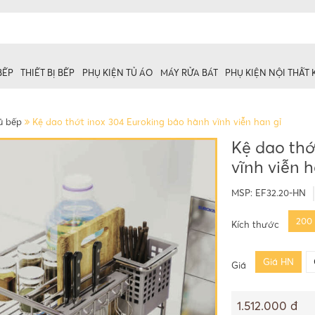
BẾP
THIẾT BỊ BẾP
PHỤ KIỆN TỦ ÁO
MÁY RỬA BÁT
PHỤ KIỆN NỘI THẤT
ủ bếp
Kệ dao thớt inox 304 Euroking bảo hành vĩnh viễn han gỉ
Kệ dao thớ
vĩnh viễn h
 trên
ủ dưới
MSP:
EF32.20-HN
200
Kích thước
Giá HN
Giá
1.512.000 đ