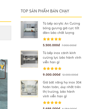
TOP SẢN PHẨM BÁN CHẠY
Tủ bếp acrylic An Cường
bóng gương giá cực tốt
đảm bảo chất lượng
5.500.000đ
7.000.000đ
Tủ bếp inox cánh kính
cường lực bảo hành vĩnh
viễn han gỉ
9.000.000đ
12.000.000đ
Giá bát nâng hạ inox 304
hoàn toàn, duy nhất trên
thị trường, bảo hành
vĩnh viễn han gỉ
5.699.000đ
6.284.000đ