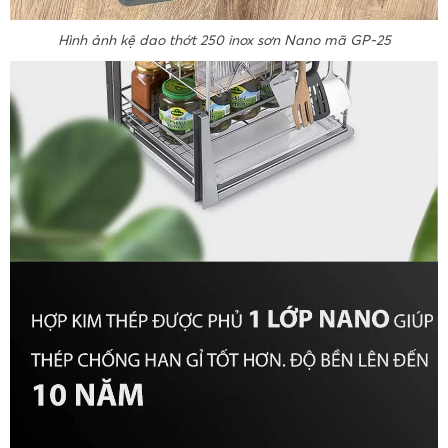
Hình ảnh kệ dao thớt 250 inox sơn Nano mã GP-25