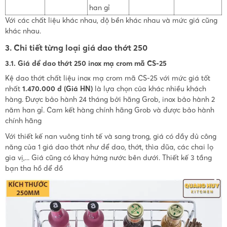
han gỉ
Với các chất liệu khác nhau, độ bền khác nhau và mức giá cũng
khác nhau.
3. Chi tiết từng loại giá dao thớt 250
3.1. Giá để dao thớt 250 inox mạ crom mã CS-25
Kệ dao thớt chất liệu inox mạ crom mã CS-25 với mức giá tốt
nhất
1.470.000 đ (Giá HN)
là lựa chọn của khác nhiều khách
hàng. Được bảo hành 24 tháng bởi hãng Grob, inox bảo hành 2
năm han gỉ. Cam kết hàng chính hãng Grob và được bảo hành
chính hãng
Với thiết kế nan vuông tinh tế và sang trong, giá có đầy đủ công
năng của 1 giá dao thớt như để dao, thớt, thìa đũa, các chai lọ
gia vị,... Giá cũng có khay hứng nước bên dưới. Thiết kế 3 tầng
bạn tha hồ để đồ