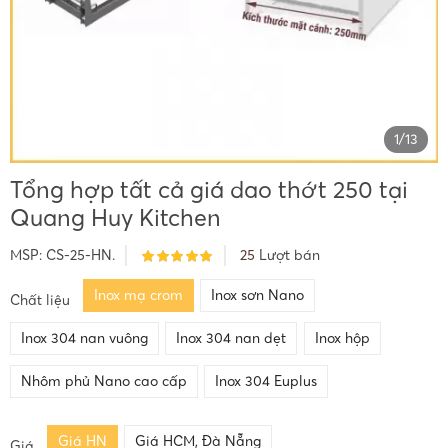
1
/
13
Tổng hợp tất cả giá dao thớt 250 tại
Quang Huy Kitchen
MSP:
CS-25-HN.
25
Lượt bán
Inox mạ crom
Inox sơn Nano
Chất liệu
Inox 304 nan vuông
Inox 304 nan dẹt
Inox hộp
Nhôm phủ Nano cao cấp
Inox 304 Euplus
Giá HN
Giá HCM, Đà Nẵng
Giá