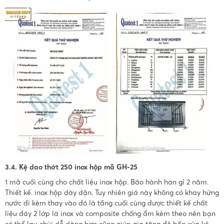
3.4. Kệ dao thớt 250 inox hộp mã GH-25
1 mã cuối cùng cho chất liệu inox hộp. Bảo hành han gỉ 2 năm.
Thiết kế. inox hộp dày dặn. Tuy nhiên giá này không có khay hứng
nước đi kèm thay vào đó là tầng cuối cùng được thiết kế chất
liệu đáy 2 lớp là inox và composite chống ẩm kèm theo nên bạn
có thể lau chùi dễ dàng hơn cũng giúp gia tăng độ bền của kệ