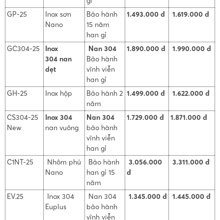
gỉ
GP-25
Inox sơn
Bảo hành
1.493.000 đ
1.619.000 đ
Nano
15 năm
han gỉ
GC304-25
Inox
Nan 304
1.890.000 đ
1.990.000 đ
304
nan
Bảo hành
dẹt
vĩnh viễn
han gỉ
GH-25
Inox hộp
Bảo hành 2
1.499.000 đ
1.622.000 đ
năm
CS304-25
Inox 304
Nan 304
1.729.000 đ
1.871.000 đ
New
nan vuông
bảo hành
vĩnh viễn
han gỉ
C1NT-25
Nhôm phủ
Bảo hành
3.056.000
3.311.000 đ
Nano
han gỉ 15
đ
năm
EV.25
Inox 304
Nan 304
1.345.000 đ
1.445.000 đ
Euplus
bảo hành
vĩnh viễn