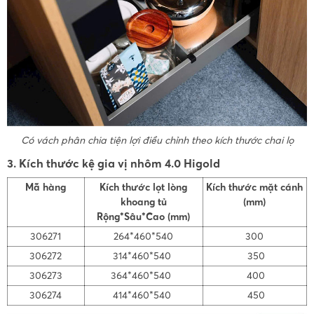
Có vách phân chia tiện lợi điều chỉnh theo kích thước chai lọ
3. Kích thước kệ gia vị nhôm 4.0 Higold
Mã hàng
Kích thước lọt lòng
Kích thước mặt cánh
khoang tủ
(mm)
Rộng*Sâu*Cao (mm)
306271
264*460*540
300
306272
314*460*540
350
306273
364*460*540
400
306274
414*460*540
450