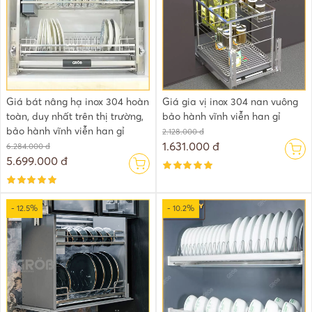
Giá bát nâng hạ inox 304 hoàn
Giá gia vị inox 304 nan vuông
toàn, duy nhất trên thị trường,
bảo hành vĩnh viễn han gỉ
bảo hành vĩnh viễn han gỉ
2.128.000 đ
1.631.000 đ
6.284.000 đ
5.699.000 đ
- 12.5%
- 10.2%