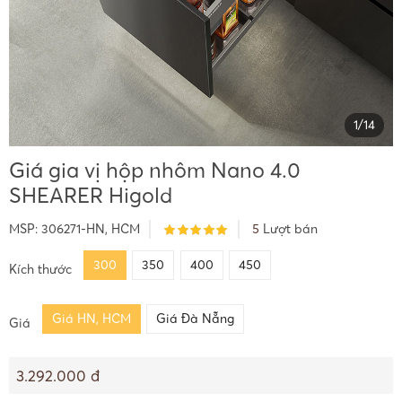
1
/
14
Giá gia vị hộp nhôm Nano 4.0
SHEARER Higold
MSP:
306271-HN, HCM
5
Lượt bán
300
350
400
450
Kích thước
Giá HN, HCM
Giá Đà Nẵng
Giá
3.292.000 đ