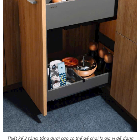
Thiết kế 3 tầng, tầng dưới cao có thể để chai lọ gia vị dễ dàng