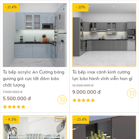
- 21.4%
- 25%
Tủ bếp acrylic An Cường bóng
Tủ bếp inox cánh kính cường
gương giá cực tốt đảm bảo
lực bảo hành vĩnh viễn han gỉ
chất lượng
12.000.000 đ
9.000.000 đ
7.000.000 đ
5.500.000 đ
- 9.3%
- 23.4%