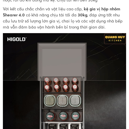
hoặc rơi đổ khi đóng mở kệ. Chịu tải lên đến 30kg
Với kết cấu chắc chắn và vật liệu cao cấp,
kệ gia vị hộp nhôm
Shearer 4.0
có khả năng chịu tải tối đa
30kg
, đáp ứng tốt nhu
cầu lưu trữ số lượng lớn gia vị, chai lọ và các vật dụng nhà bếp
mà vẫn đảm bảo vận hành bền bỉ trong thời gian dài.