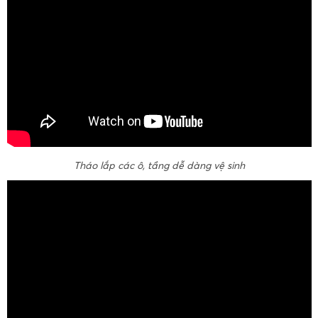
Tháo lắp các ô, tầng dễ dàng vệ sinh