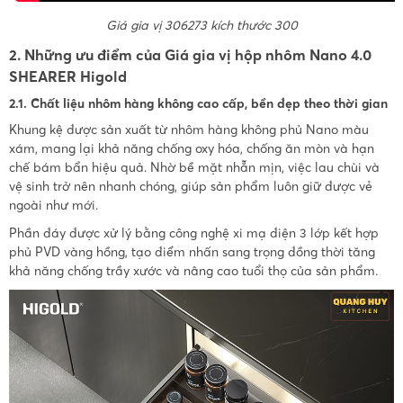
Giá gia vị 306273 kích thước 300
2. Những ưu điểm của Giá gia vị hộp nhôm Nano 4.0
SHEARER Higold
2.1. Chất liệu nhôm hàng không cao cấp, bền đẹp theo thời gian
Khung kệ được sản xuất từ nhôm hàng không phủ Nano màu
xám, mang lại khả năng chống oxy hóa, chống ăn mòn và hạn
chế bám bẩn hiệu quả. Nhờ bề mặt nhẵn mịn, việc lau chùi và
vệ sinh trở nên nhanh chóng, giúp sản phẩm luôn giữ được vẻ
ngoài như mới.
Phần đáy được xử lý bằng công nghệ xi mạ điện 3 lớp kết hợp
phủ PVD vàng hồng, tạo điểm nhấn sang trọng đồng thời tăng
khả năng chống trầy xước và nâng cao tuổi thọ của sản phẩm.