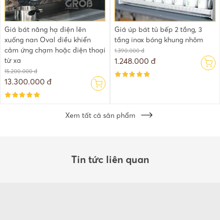
Giá bát nâng hạ điện lên
Giá úp bát tủ bếp 2 tầng, 3
xuống nan Oval điều khiển
tầng inox bóng khung nhôm
cảm ứng chạm hoặc điện thoại
1.390.000 đ
từ xa
1.248.000 đ
15.200.000 đ
13.300.000 đ
Xem tất cả sản phẩm
Tin tức liên quan