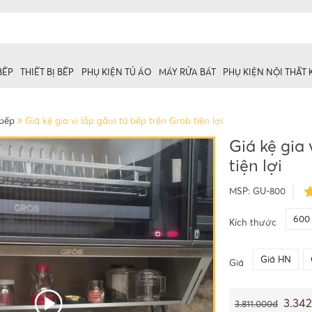
BẾP
THIẾT BỊ BẾP
PHỤ KIỆN TỦ ÁO
MÁY RỬA BÁT
PHỤ KIỆN NỘI THẤT
 bếp
Giá kệ gia vị lắp gầm tủ bếp trên Grob tiện lợi
Giá kệ gia
tiện lợi
 trên
ủ dưới
MSP:
GU-800
600
Kích thước
Giá HN
Giá
3.34
3.811.000đ