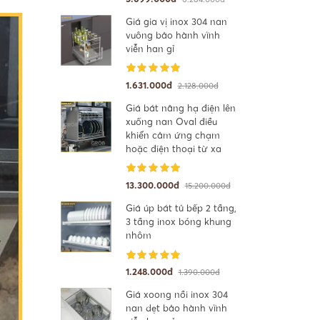
Giá gia vị inox 304 nan
vuông bảo hành vĩnh
viễn han gỉ
1.631.000đ
2.128.000đ
Giá bát nâng hạ điện lên
xuống nan Oval điều
khiển cảm ứng chạm
hoặc điện thoại từ xa
13.300.000đ
15.200.000đ
Giá úp bát tủ bếp 2 tầng,
3 tầng inox bóng khung
nhôm
1.248.000đ
1.390.000đ
Giá xoong nồi inox 304
nan dẹt bảo hành vĩnh