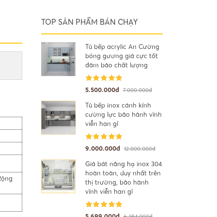
TOP SẢN PHẨM BÁN CHẠY
Tủ bếp acrylic An Cường
bóng gương giá cực tốt
đảm bảo chất lượng
5.500.000đ
7.000.000đ
Tủ bếp inox cánh kính
cường lực bảo hành vĩnh
viễn han gỉ
9.000.000đ
12.000.000đ
Giá bát nâng hạ inox 304
hoàn toàn, duy nhất trên
Rộng
thị trường, bảo hành
vĩnh viễn han gỉ
5.699.000đ
6.284.000đ