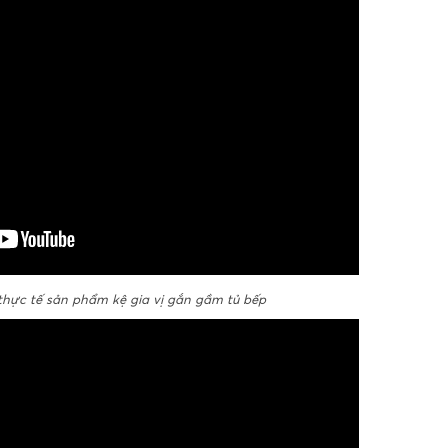
hực tế sản phẩm kệ gia vị gắn gầm tủ bếp