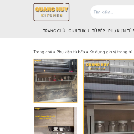
TRANG CHỦ
GIỚI THIỆU
TỦ BẾP
PHỤ KIỆN TỦ 
Trang chủ
Phụ kiện tủ bếp
Kệ đựng gia vị trong tủ
Giá úp bát tủ
Giá úp bát t