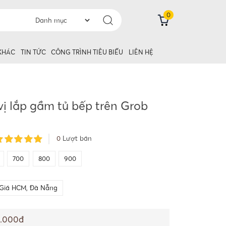
0
 KHÁC
TIN TỨC
CÔNG TRÌNH TIÊU BIỂU
LIÊN HỆ
 vị lắp gầm tủ bếp trên Grob
0
Lượt bán
700
800
900
Giá HCM, Đà Nẵng
2.000đ