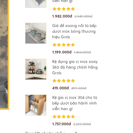
viễn han gỉ
1.982.000đ
2.049.000đ
Giá để xoong nồi tủ bếp
dưới inox bóng thương
hiệu Grob
1.199.000đ
1.464.000đ
Kệ đựng gia vị inox xoay
360 độ hàng chính hãng
Grob
419.000đ
499.000đ
Kệ gia vị inox 304 cho tủ
bếp dưới bảo hành vĩnh
viễn han gỉ
1.757.000đ
2.229.000đ