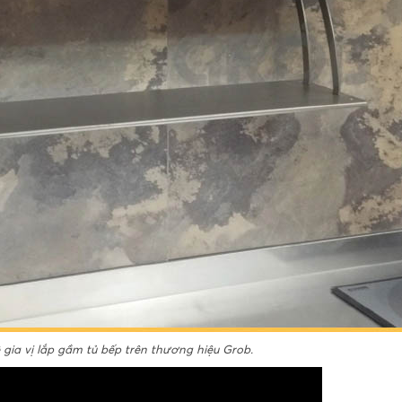
 gia vị lắp gầm tủ bếp trên thương hiệu Grob.