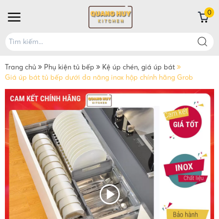
0
Trang chủ
Phụ kiện tủ bếp
Kệ úp chén, giá úp bát
Giá úp bát tủ bếp dưới đa năng inox hộp chính hãng Grob