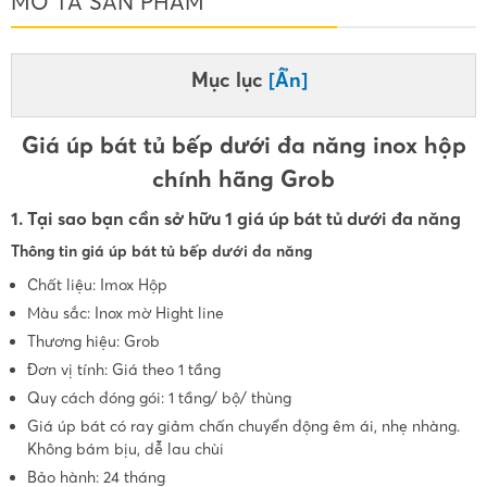
MÔ TẢ SẢN PHẨM
Mục lục
[Ẩn]
Giá úp bát tủ bếp dưới đa năng inox hộp
chính hãng Grob
1. Tại sao bạn cần sở hữu 1 giá úp bát tủ dưới đa năng
Thông tin giá úp bát tủ bếp dưới đa năng
Chất liệu: Imox Hộp
Màu sắc: Inox mờ Hight line
Thương hiệu: Grob
Đơn vị tính: Giá theo 1 tầng
Quy cách đóng gói: 1 tầng/ bộ/ thùng
Giá úp bát có ray giảm chấn chuyển động êm ái, nhẹ nhàng.
Không bám bịu, dễ lau chùi
Bảo hành: 24 tháng