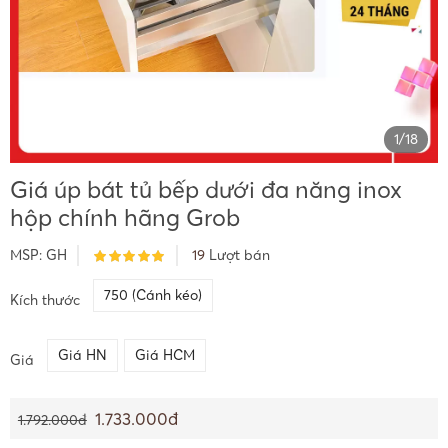
1
/
18
Giá úp bát tủ bếp dưới đa năng inox
hộp chính hãng Grob
MSP:
GH
19
Lượt bán
750 (Cánh kéo)
Kích thước
Giá HN
Giá HCM
Giá
1.733.000đ
1.792.000đ