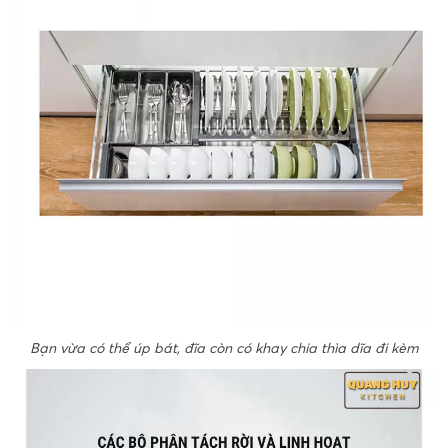
Bạn vừa có thể úp bát, đĩa còn có khay chia thìa dĩa đi kèm