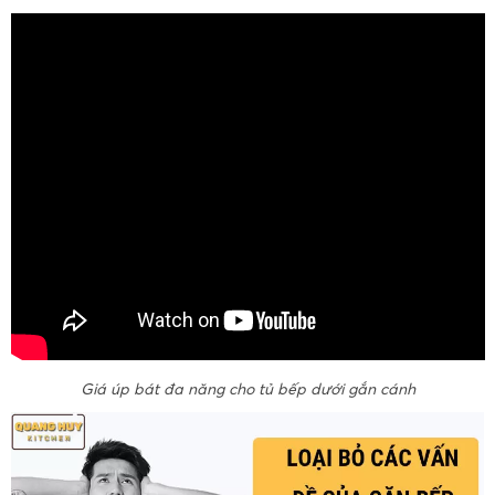
Giá úp bát đa năng cho tủ bếp dưới gắn cánh