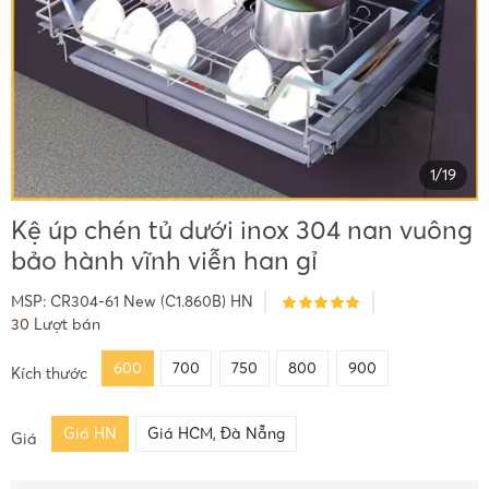
1
/
19
Kệ úp chén tủ dưới inox 304 nan vuông
bảo hành vĩnh viễn han gỉ
MSP:
CR304-61 New (C1.860B) HN
30
Lượt bán
600
700
750
800
900
Kích thước
Giá HN
Giá HCM, Đà Nẵng
Giá