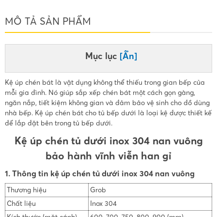
MÔ TẢ SẢN PHẨM
Mục lục
[Ẩn]
Kệ úp chén bát là vật dụng không thể thiếu trong gian bếp của
mỗi gia đình. Nó giúp sắp xếp chén bát một cách gọn gàng,
ngăn nắp, tiết kiệm không gian và đảm bảo vệ sinh cho đồ dùng
nhà bếp. Kệ úp chén bát cho tủ bếp dưới là loại kệ được thiết kế
để lắp đặt bên trong tủ bếp dưới.
Kệ úp chén tủ dưới inox 304 nan vuông
bảo hành vĩnh viễn han gỉ
1. Thông tin kệ úp chén tủ dưới inox 304 nan vuông
Thương hiệu
Grob
Chất liệu
Inox 304
Kích thước (mặt cánh)
600, 700, 750, 800, 900 (mm)