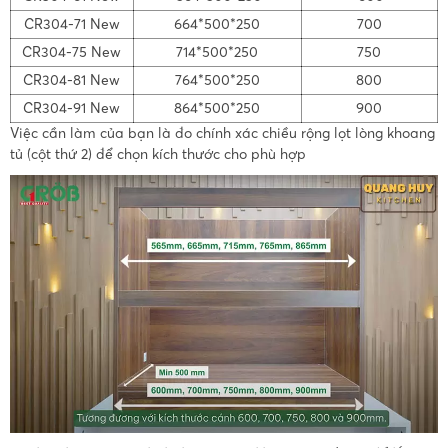
CR304-71 New
664*500*250
700
CR304-75 New
714*500*250
750
CR304-81 New
764*500*250
800
CR304-91 New
864*500*250
900
Việc cần làm của bạn là đo chính xác chiều rộng lọt lòng khoang
tủ (cột thứ 2) để chọn kích thước cho phù hợp