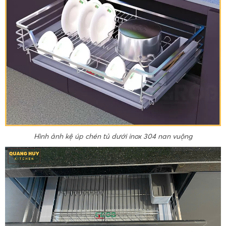
Hình ảnh kệ úp chén tủ dưới inox 304 nan vuộng