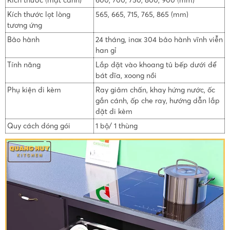
Kích thước lọt lòng
565, 665, 715, 765, 865 (mm)
tương ứng
Bảo hành
24 tháng, inox 304 bảo hành vĩnh viễn
han gỉ
Tính năng
Lắp đặt vào khoang tủ bếp dưới để
bát đĩa, xoong nồi
Phụ kiện đi kèm
Ray giảm chấn, khay hứng nước, ốc
gắn cánh, ốp che ray, hướng dẫn lắp
đặt đi kèm
Quy cách đóng gói
1 bộ/ 1 thùng