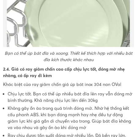
Bạn có thể úp bát đĩa và xoong. Thiết kế thích hợp với nhiều bát
đĩa kích thước khác nhau
2.4. Giá có ray giảm chấn cao cấp chịu lực tốt, đóng mở nhẹ
nhàng, có ốp ray đi kèm
Khác biệt của ray giảm chấn giá úp bát inox 304 nan OVal
Chịu lực tốt. Bạn có thể úp nhiều bát đĩa lên ray vẫn đóng mở
bình thường. Khả năng chịu lực lên đến 30kg
Không gây ồn ào trong quá trình đóng mở.. Nhờ hệ thống kết
cấu phanh ABS. khi bạn đóng mạnh hay nhẹ đều tự động
giảm lực khi giá gần di chuyển vào trong. Giúp bát đĩa không
va vào nhau và gây ồn ào khi đóng mở
Ray chịu được tần suất đóng mở nhiều lần. Độ bền ray lớn.