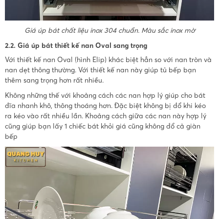
Giá úp bát chất liệu inox 304 chuẩn. Màu sắc inox mờ
2.2. Giá úp bát thiết kế nan Oval sang trọng
Với thiết kế nan Oval (hình Elip) khác biệt hẳn so với nan tròn và
nan dẹt thông thường. Với thiết kế nan này giúp tủ bếp bạn
thêm sang trọng hơn rất nhiều.
Không những thế với khoảng cách các nan hợp lý giúp cho bát
đĩa nhanh khô, thông thoáng hơn. Đặc biệt không bị đổ khi kéo
ra kéo vào rất nhiều lần. Khoảng cách giữa các nan này hợp lý
cũng giúp bạn lấy 1 chiếc bát khỏi giá cũng không đổ cả giàn
bếp