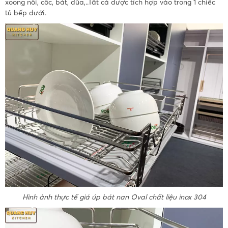
xoong nồi, cốc, bát, đũa,..Tất cả được tích hợp vào trong 1 chiếc
tủ bếp dưới.
Hình ảnh thực tế giá úp bát nan Oval chất liệu inox 304