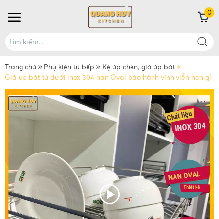
0
Trang chủ
Phụ kiện tủ bếp
Kệ úp chén, giá úp bát
Giá úp bát tủ dưới inox 304 nan Oval bảo hành vĩnh viễn han gỉ