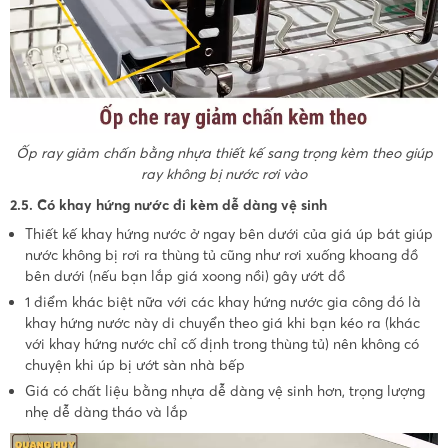
Ốp ray giảm chấn bằng nhựa thiết kế sang trọng kèm theo giúp
ray không bị nước rơi vào
2.5. Có khay hứng nước đi kèm dễ dàng vệ sinh
Thiết kế khay hứng nước ở ngay bên dưới của giá úp bát giúp
nước không bị rơi ra thùng tủ cũng như rơi xuống khoang đồ
bên dưới (nếu bạn lắp giá xoong nồi) gây ướt đồ
1 điểm khác biệt nữa với các khay hứng nước gia công đó là
khay hứng nước này di chuyển theo giá khi bạn kéo ra (khác
với khay hứng nước chỉ cố định trong thùng tủ) nên không có
chuyện khi úp bị ướt sàn nhà bếp
Giá có chất liệu bằng nhựa dễ dàng vệ sinh hơn, trọng lượng
nhẹ dễ dàng tháo và lắp