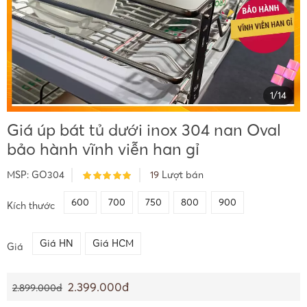
1
/
14
Giá úp bát tủ dưới inox 304 nan Oval
bảo hành vĩnh viễn han gỉ
MSP:
GO304
19
Lượt bán
600
700
750
800
900
Kích thước
Giá HN
Giá HCM
Giá
2.399.000đ
2.899.000đ