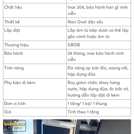
Chất liệu
Inox 304, bảo hành han gỉ vĩnh
viễn
Thiết kế
Nan Oval đặc sắc
Lắp đặt
Lắp âm tủ bếp dưới có thể lắp
gắn cánh hoặc âm tủ
Thương hiệu
GROB
Bảo hành
24 tháng, inox bảo hành vĩnh
viễn
Tính năng
Đa năng úp bát đĩa, xoong nồi,
hộp đựng đũa
Phụ kiện đi kèm
Ray giảm chấn, khay hứng
nước, hộp đựng đũa, ốc bắt vít,
hướng dẫn lắp đặt đi kèm
Đơn vị tính
1 tầng/ 1 bộ/ 1 thùng
Giá
Tính theo 1 tầng