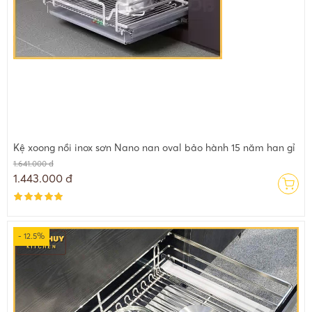
Kệ xoong nồi inox sơn Nano nan oval bảo hành 15 năm han gỉ
1.641.000 đ
1.443.000 đ
- 12.5%