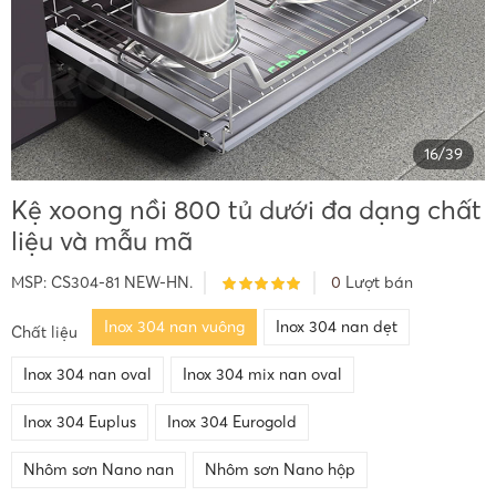
16
/
39
Kệ xoong nồi 800 tủ dưới đa dạng chất
liệu và mẫu mã
MSP:
CS304-81 NEW-HN.
0
Lượt bán
Inox 304 nan vuông
Inox 304 nan dẹt
Chất liệu
Inox 304 nan oval
Inox 304 mix nan oval
Inox 304 Euplus
Inox 304 Eurogold
Nhôm sơn Nano nan
Nhôm sơn Nano hộp