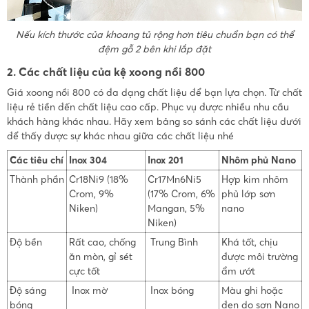
Nếu kích thước của khoang tủ rộng hơn tiêu chuẩn bạn có thể
đệm gỗ 2 bên khi lắp đặt
2. Các chất liệu của kệ xoong nồi 800
Giá xoong nồi 800 có đa dạng chất liệu để bạn lựa chọn. Từ chất
liệu rẻ tiền đến chất liệu cao cấp. Phục vụ được nhiều nhu cầu
khách hàng khác nhau. Hãy xem bảng so sánh các chất liệu dưới
để thấy được sự khác nhau giữa các chất liệu nhé
Các tiêu chí
Inox 304
Inox 201
Nhôm phủ Nano
Thành phần
Cr18Ni9 (18%
Cr17Mn6Ni5
Hợp kim nhôm
Crom, 9%
(17% Crom, 6%
phủ lớp sơn
Niken)
Mangan, 5%
nano
Niken)
Độ bền
Rất cao, chống
Trung Bình
Khá tốt, chịu
ăn mòn, gỉ sét
được môi trường
cực tốt
ẩm ướt
Độ sáng
Inox mờ
Inox bóng
Màu ghi hoặc
bóng
đen do sơn Nano