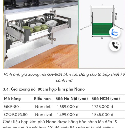
Hình ảnh giá xoong nồi GH-80A (Âm tủ). Dùng cho tủ bếp thiết kế
cánh mở
3.4. Giá xoong nồi 80cm hợp kim phủ Nano
Mã hàng
Kiểu nan
Giá Hà Nội (vnd)
Giá HCM (vnd)
GBP-80
Nan dẹt
1.689.000 đ
1.735.000 đ
C1OP.093.80
Nan oval
1.499.000 đ
1.545.000 đ
Chất liệu hợp kim phủ Nano được hãng bảo hành lên đến 15
năm han gỉ. So với inox 201 thì chất liệu này mức giá chênh