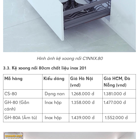
Hình ảnh kệ xoong nồi C1NNX.80
3.3. Kệ xoong nồi 80cm chất liệu inox 201
Mã hàng
Kiểu dáng
Giá Hà Nội
Giá HCM, Đà
(vnd)
Nẵng (vnd)
CS-80
Dạng nan
1.268.000 đ
1.381.000 đ
GH-80 (Gắn
Inox hộp
1.358.000 đ
1.477.000 đ
cánh)
GH-80A (Âm tủ)
Inox hộp
1.439.000 đ
1.552.000 đ