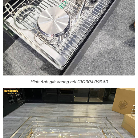
Hình ảnh giá xoong nồi C1O304.093.80