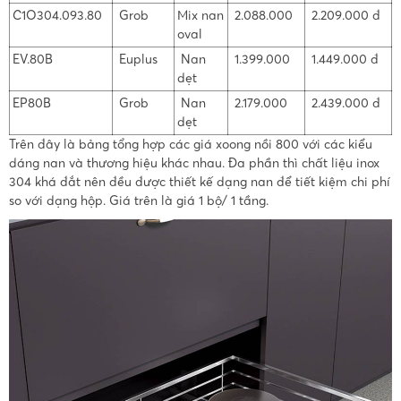
C1O304.093.80
Grob
Mix nan
2.088.000
2.209.000 đ
oval
EV.80B
Euplus
Nan
1.399.000
1.449.000 đ
dẹt
EP80B
Grob
Nan
2.179.000
2.439.000 đ
dẹt
Trên đây là bảng tổng hợp các giá xoong nồi 800 với các kiểu
dáng nan và thương hiệu khác nhau. Đa phần thì chất liệu inox
304 khá đắt nên đều được thiết kế dạng nan để tiết kiệm chi phí
so với dạng hộp. Giá trên là giá 1 bộ/ 1 tầng.