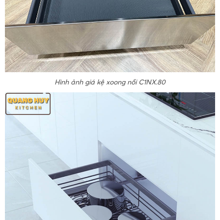
Hình ảnh giá kệ xoong nồi C1NX.80