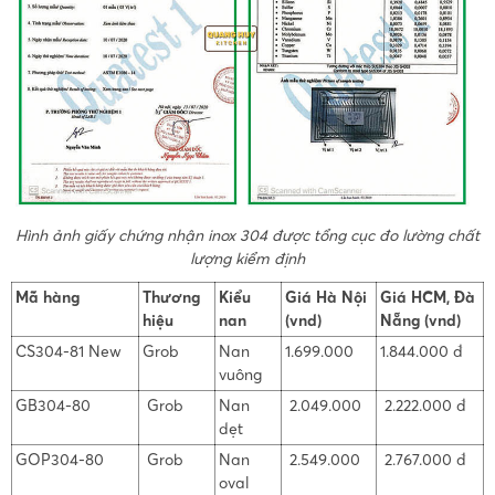
Hình ảnh giấy chứng nhận inox 304 được tổng cục đo lường chất
lượng kiểm định
Mã hàng
Thương
Kiểu
Giá Hà Nội
Giá HCM, Đà
hiệu
nan
(vnd)
Nẵng (vnd)
CS304-81 New
Grob
Nan
1.699.000
1.844.000 đ
vuông
GB304-80
Grob
Nan
2.049.000
2.222.000 đ
dẹt
GOP304-80
Grob
Nan
2.549.000
2.767.000 đ
oval