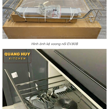
Hình ảnh kệ xoong nồi EV.80B