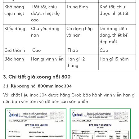
Khả năng
Rất tốt, chịu
Trung Bình
Khá tốt, chịu
chịu nhiệt
được nhiệt độ
được nhiệt tốt
cao
Kiểu dáng
Chủ yếu dạng
Có dạng hộp
Đa dạng kiểu
nan
và nan
dáng, thiết kế
đẹp mắt
Giá thành
Cao
Thấp
Cao
Bảo hành
Han gỉ vĩnh viễn
Han gỉ 12
Han gỉ 15 năm
tháng
3. Chi tiết giá xoong nồi 800
3.1. Kệ xoong nồi 800mm inox 304
Với chất liệu inox 304 đươc hãng Grob bảo hành vĩnh viễn han gỉ
nên bạn yên tâm về độ bền của sản phẩm