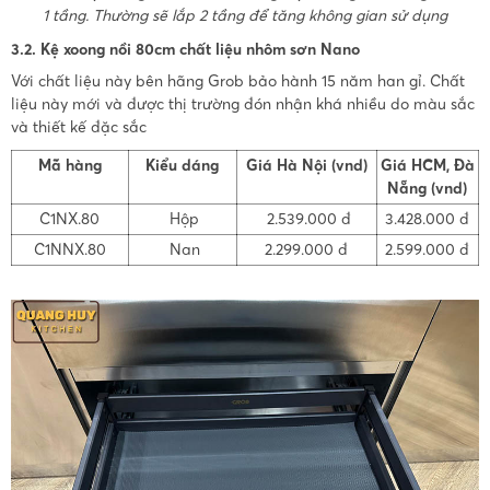
1 tầng. Thường sẽ lắp 2 tầng để tăng không gian sử dụng
3.2. Kệ xoong nồi 80cm chất liệu nhôm sơn Nano
Với chất liệu này bên hãng Grob bảo hành 15 năm han gỉ. Chất
liệu này mới và được thị trường đón nhận khá nhiều do màu sắc
và thiết kế đặc sắc
Mã hàng
Kiểu dáng
Giá Hà Nội (vnd)
Giá HCM, Đà
Nẵng (vnd)
C1NX.80
Hộp
2.539.000 đ
3.428.000 đ
C1NNX.80
Nan
2.299.000 đ
2.599.000 đ