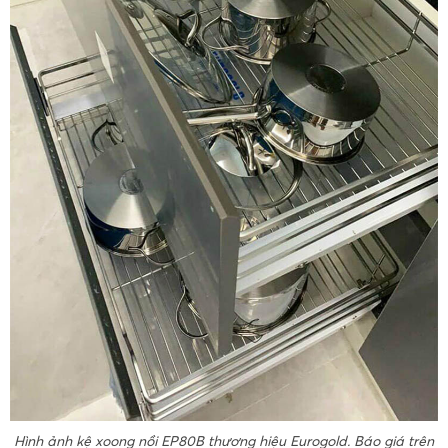
Hình ảnh kệ xoong nồi EP80B thương hiệu Eurogold. Báo giá trên