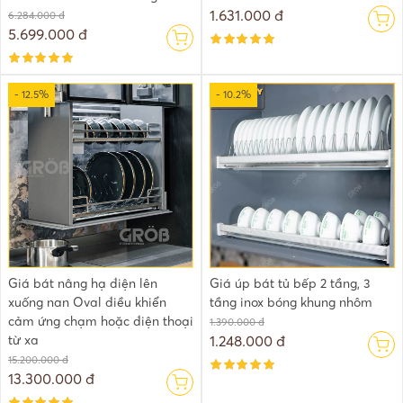
1.631.000 đ
6.284.000 đ
5.699.000 đ
- 12.5%
- 10.2%
Giá bát nâng hạ điện lên
Giá úp bát tủ bếp 2 tầng, 3
xuống nan Oval điều khiển
tầng inox bóng khung nhôm
cảm ứng chạm hoặc điện thoại
1.390.000 đ
từ xa
1.248.000 đ
15.200.000 đ
13.300.000 đ