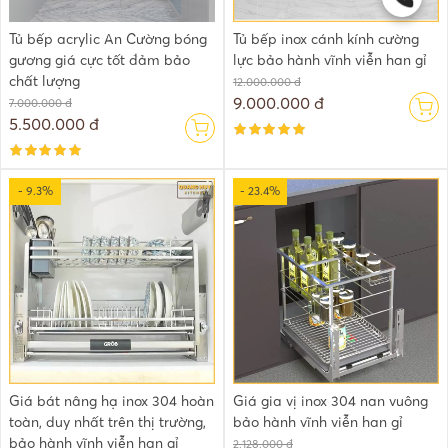
Tủ bếp acrylic An Cường bóng
Tủ bếp inox cánh kính cường
gương giá cực tốt đảm bảo
lực bảo hành vĩnh viễn han gỉ
chất lượng
12.000.000 đ
9.000.000 đ
7.000.000 đ
5.500.000 đ
- 9.3%
- 23.4%
Giá bát nâng hạ inox 304 hoàn
Giá gia vị inox 304 nan vuông
toàn, duy nhất trên thị trường,
bảo hành vĩnh viễn han gỉ
bảo hành vĩnh viễn han gỉ
2.128.000 đ