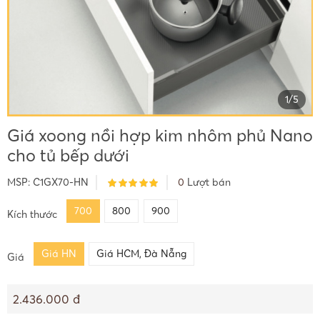
1
/
5
Giá xoong nồi hợp kim nhôm phủ Nano
cho tủ bếp dưới
MSP:
C1GX70-HN
0
Lượt bán
700
800
900
Kích thước
Giá HN
Giá HCM, Đà Nẵng
Giá
2.436.000 đ