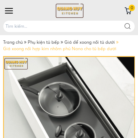
0
Trang chủ
Phụ kiện tủ bếp
Giá để xoong nồi tủ dưới
Giá xoong nồi hợp kim nhôm phủ Nano cho tủ bếp dưới