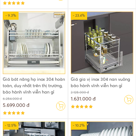
- 9.3%
- 23.4%
Giá bát nâng hạ inox 304 hoàn
Giá gia vị inox 304 nan vuông
toàn, duy nhất trên thị trường,
bảo hành vĩnh viễn han gỉ
bảo hành vĩnh viễn han gỉ
2.128.000 đ
1.631.000 đ
6.284.000 đ
5.699.000 đ
- 12.5%
- 10.2%