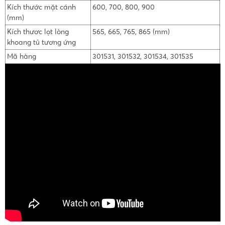
Kích thước mặt cánh
600, 700, 800, 900
(mm)
Kích thươc lọt lòng
565, 665, 765, 865 (mm)
khoang tủ tương ứng
Mã hàng
301531, 301532, 301534, 301535