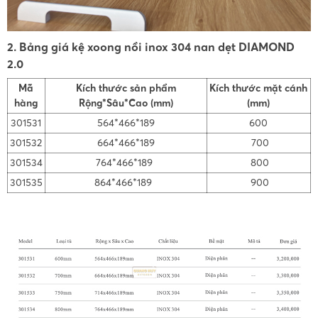
2. Bảng giá kệ xoong nồi inox 304 nan dẹt DIAMOND
2.0
Mã
Kích thước sản phẩm
Kích thước mặt cánh
hàng
Rộng*Sâu*Cao (mm)
(mm)
301531
564*466*189
600
301532
664*466*189
700
301534
764*466*189
800
301535
864*466*189
900