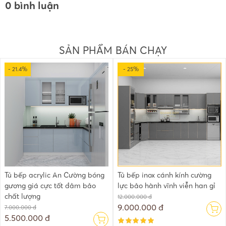
0 bình luận
SẢN PHẨM BÁN CHẠY
- 21.4%
- 25%
Tủ bếp acrylic An Cường bóng
Tủ bếp inox cánh kính cường
gương giá cực tốt đảm bảo
lực bảo hành vĩnh viễn han gỉ
chất lượng
12.000.000 đ
9.000.000 đ
7.000.000 đ
5.500.000 đ