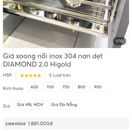
1
/
10
Giá xoong nồi inox 304 nan dẹt
DIAMOND 2.0 Higold
MSP:
5
Lượt bán
600
700
750
800
900
Kích thước
Giá HN, HCM
Giá Đà Nẵng
Giá
1.881.000đ
2.168.000đ