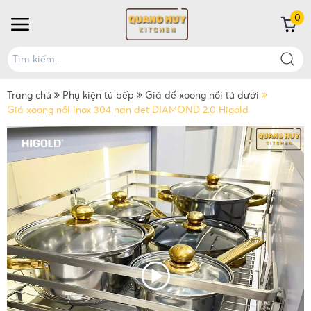
0
Trang chủ
Phụ kiện tủ bếp
Giá để xoong nồi tủ dưới
Giá xoong nồi inox 304 nan dẹt DIAMOND 2.0 Higold