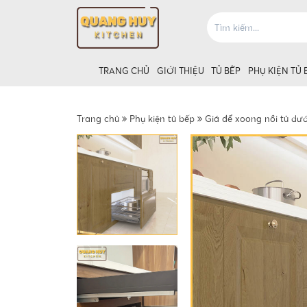
TRANG CHỦ
GIỚI THIỆU
TỦ BẾP
PHỤ KIỆN TỦ 
Trang chủ
Phụ kiện tủ bếp
Giá để xoong nồi tủ dướ
Giá úp bát tủ
Giá úp bát t