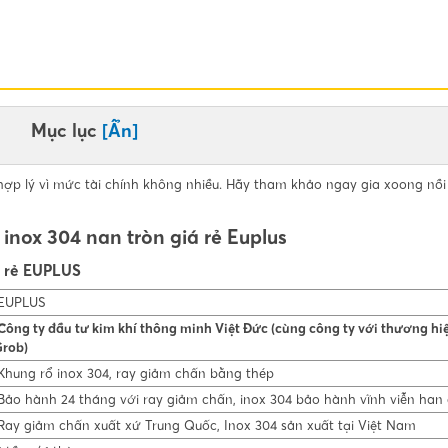
Mục lục
[Ẩn]
hợp lý vì mức tài chính không nhiều. Hãy tham khảo ngay gia xoong nồi
 inox 304 nan tròn giá rẻ Euplus
iá rẻ EUPLUS
EUPLUS
Công ty đầu tư kim khí thông minh Việt Đức (cùng công ty với thương hi
rob)
hung rổ inox 304, ray giảm chấn bằng thép
ảo hành 24 tháng với ray giảm chấn, inox 304 bảo hành vĩnh viễn han 
ay giảm chấn xuất xứ Trung Quốc, Inox 304 sản xuất tại Việt Nam