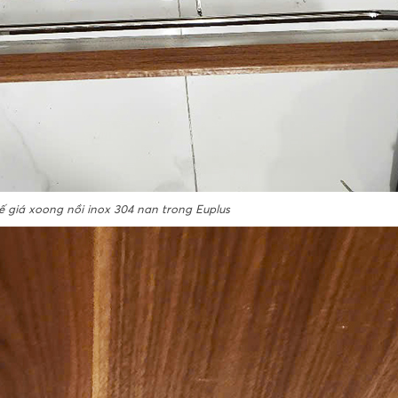
ế giá xoong nồi inox 304 nan trong Euplus