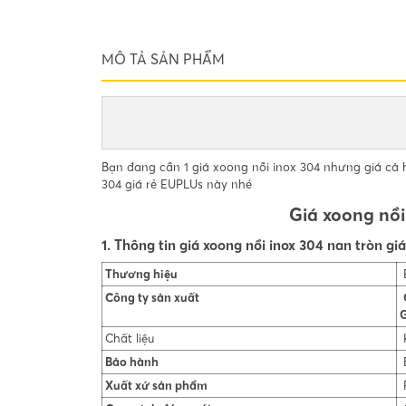
MÔ TẢ SẢN PHẨM
Bạn đang cần 1 giá xoong nồi inox 304 nhưng giá cả 
304 giá rẻ EUPLUs này nhé
Giá xoong nồi
1. Thông tin giá xoong nồi inox 304 nan tròn g
Thương hiệu
Công ty sản xuất
G
Chất liệu
K
Bảo hành
B
Xuất xứ sản phẩm
R