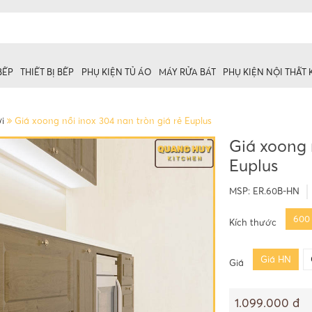
BẾP
THIẾT BỊ BẾP
PHỤ KIỆN TỦ ÁO
MÁY RỬA BÁT
PHỤ KIỆN NỘI THẤT
i
Giá xoong nồi inox 304 nan tròn giá rẻ Euplus
Giá xoong 
Euplus
 trên
ủ dưới
MSP:
ER.60B-HN
600
Kích thước
Giá HN
Giá
1.099.000 đ