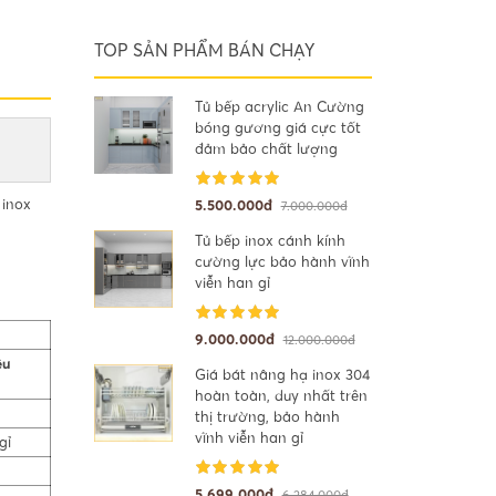
TOP SẢN PHẨM BÁN CHẠY
Tủ bếp acrylic An Cường
bóng gương giá cực tốt
đảm bảo chất lượng
 inox
5.500.000đ
7.000.000đ
Tủ bếp inox cánh kính
cường lực bảo hành vĩnh
viễn han gỉ
9.000.000đ
12.000.000đ
ệu
Giá bát nâng hạ inox 304
hoàn toàn, duy nhất trên
thị trường, bảo hành
vĩnh viễn han gỉ
gỉ
5.699.000đ
6.284.000đ