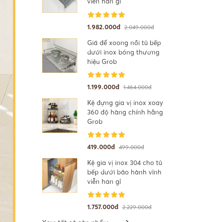
viễn han gỉ
1.982.000đ
2.049.000đ
Giá để xoong nồi tủ bếp
dưới inox bóng thương
hiệu Grob
1.199.000đ
1.464.000đ
Kệ đựng gia vị inox xoay
360 độ hàng chính hãng
Grob
419.000đ
499.000đ
Kệ gia vị inox 304 cho tủ
bếp dưới bảo hành vĩnh
viễn han gỉ
1.757.000đ
2.229.000đ