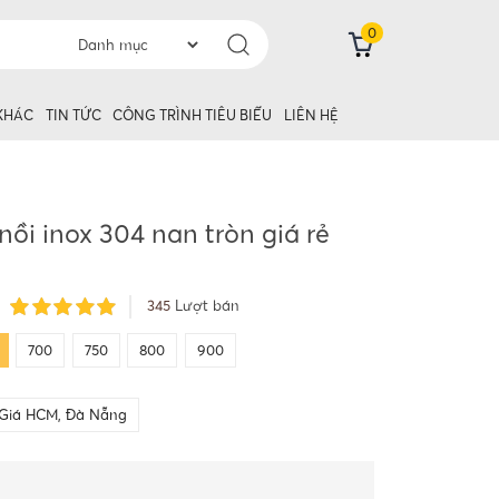
0
 KHÁC
TIN TỨC
CÔNG TRÌNH TIÊU BIỂU
LIÊN HỆ
nồi inox 304 nan tròn giá rẻ
345
Lượt bán
700
750
800
900
Giá HCM, Đà Nẵng