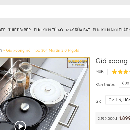
BẾP
THIẾT BỊ BẾP
PHỤ KIỆN TỦ ÁO
MÁY RỬA BÁT
PHỤ KIỆN NỘI THẤT
i
Giá xoong nồi inox 304 Martin 2.0 Higold
Giá xoong 
 trên
MSP:
ủ dưới
600
Kích thước
Giá HN, HC
Giá
1.89
2.199.000đ