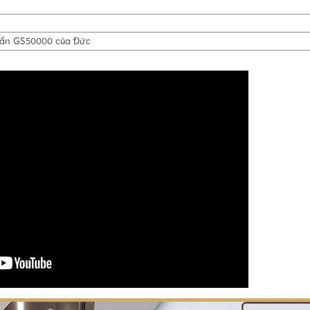
uẩn GS50000 của Đức