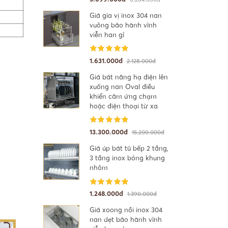
Giá gia vị inox 304 nan
vuông bảo hành vĩnh
viễn han gỉ
1.631.000đ
2.128.000đ
Giá bát nâng hạ điện lên
xuống nan Oval điều
khiển cảm ứng chạm
hoặc điện thoại từ xa
13.300.000đ
15.200.000đ
Giá úp bát tủ bếp 2 tầng,
3 tầng inox bóng khung
nhôm
1.248.000đ
1.390.000đ
Giá xoong nồi inox 304
nan dẹt bảo hành vĩnh