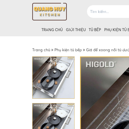
TRANG CHỦ
GIỚI THIỆU
TỦ BẾP
PHỤ KIỆN TỦ 
Trang chủ
Phụ kiện tủ bếp
Giá để xoong nồi tủ dướ
Giá úp bát tủ
Giá úp bát t