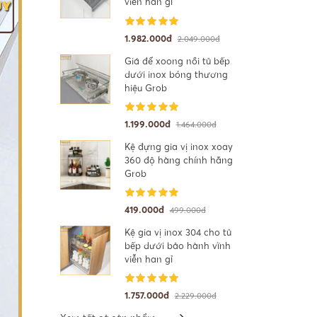
viễn han gỉ
1.982.000đ
2.049.000đ
Giá để xoong nồi tủ bếp
dưới inox bóng thương
hiệu Grob
1.199.000đ
1.464.000đ
Kệ đựng gia vị inox xoay
360 độ hàng chính hãng
Grob
419.000đ
499.000đ
Kệ gia vị inox 304 cho tủ
bếp dưới bảo hành vĩnh
viễn han gỉ
1.757.000đ
2.229.000đ