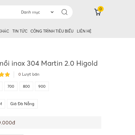
0
 KHÁC
TIN TỨC
CÔNG TRÌNH TIÊU BIỂU
LIÊN HỆ
nồi inox 304 Martin 2.0 Higold
0
Lượt bán
700
800
900
M
Giá Đà Nẵng
9.000đ