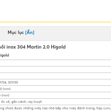
Mục lục
[Ẩn]
ồi inox 304 Martin 2.0 Higold
Higold
01734, 301735
00 (mm)
5 (mm)
ốc vít, gắn cánh, ray trượt
ng chứa được những máy của nhà bếp như máy đánh trứng, hộp cơm,