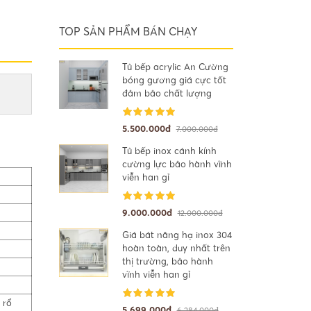
TOP SẢN PHẨM BÁN CHẠY
Tủ bếp acrylic An Cường
bóng gương giá cực tốt
đảm bảo chất lượng
5.500.000đ
7.000.000đ
Tủ bếp inox cánh kính
cường lực bảo hành vĩnh
viễn han gỉ
9.000.000đ
12.000.000đ
Giá bát nâng hạ inox 304
hoàn toàn, duy nhất trên
thị trường, bảo hành
vĩnh viễn han gỉ
 rổ
5.699.000đ
6.284.000đ