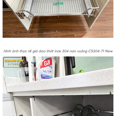
Hình ảnh thực tế giá dao thớt inox 304 nan vuông CS304-71 New