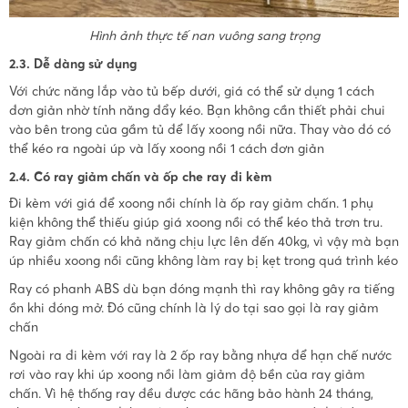
Hình ảnh thực tế nan vuông sang trọng
2.3.
Dễ dàng sử dụng
Với chức năng lắp vào tủ bếp dưới, giá có thể sử dụng 1 cách
đơn giản nhờ tính năng đẩy kéo. Bạn không cần thiết phải chui
vào bên trong của gầm tủ để lấy xoong nồi nữa. Thay vào đó có
thể kéo ra ngoài úp và lấy xoong nồi 1 cách đơn giản
2.4. Có ray giảm chấn và ốp che ray đi kèm
Đi kèm với giá để xoong nồi chính là ốp ray giảm chấn. 1 phụ
kiện không thể thiếu giúp giá xoong nồi có thể kéo thả trơn tru.
Ray giảm chấn có khả năng chịu lực lên đến 40kg, vì vậy mà bạn
úp nhiều xoong nồi cũng không làm ray bị kẹt trong quá trình kéo
Ray có phanh ABS dù bạn đóng mạnh thì ray không gây ra tiếng
ồn khi đóng mở. Đó cũng chính là lý do tại sao gọi là ray giảm
chấn
Ngoài ra đi kèm với ray là 2 ốp ray bằng nhựa để hạn chế nước
rơi vào ray khi úp xoong nồi làm giảm độ bền của ray giảm
chấn. Vì hệ thống ray đều được các hãng bảo hành 24 tháng,