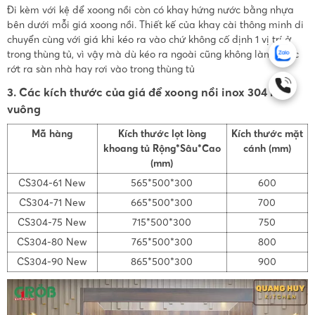
Đi kèm với kệ để xoong nồi còn có khay hứng nước bằng nhựa
bên dưới mỗi giá xoong nồi. Thiết kế của khay cài thông minh di
chuyển cùng với giá khi kéo ra vào chứ không cố định 1 vị trí ở
trong thùng tủ, vì vậy mà dù kéo ra ngoài cũng không làm nước
rớt ra sàn nhà hay rơi vào trong thùng tủ
3. Các kích thước của giá để xoong nồi inox 304 nan
vuông
Mã hàng
Kích thước lọt lòng
Kích thước mặt
khoang tủ Rộng*Sâu*Cao
cánh (mm)
(mm)
CS304-61 New
565*500*300
600
CS304-71 New
665*500*300
700
CS304-75 New
715*500*300
750
CS304-80 New
765*500*300
800
CS304-90 New
865*500*300
900