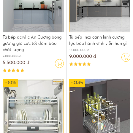
Tủ bếp acrylic An Cường bóng
Tủ bếp inox cánh kính cường
gương giá cực tốt đảm bảo
lực bảo hành vĩnh viễn han gỉ
chất lượng
12.000.000 đ
9.000.000 đ
7.000.000 đ
5.500.000 đ
- 9.3%
- 23.4%