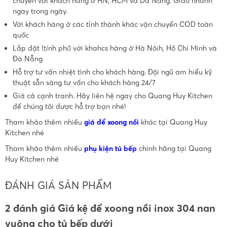
chuyển với khách hàng ở HN, HCM và Đà Nẵng. Giao nhanh
ngay trong ngày.
Với khách hàng ở các tỉnh thành khác vận chuyển COD toàn
quốc
Lắp đặt (tính phí) với khahcs hàng ở Hà Nôih, Hồ Chí Minh và
Đà Nẵng
Hỗ trợ tư vấn nhiệt tình cho khách hàng. Đội ngũ am hiểu kỹ
thuật sẵn sàng tư vấn cho khách hàng 24/7
Giá cả cạnh tranh. Hãy liên hệ ngay cho Quang Huy Kitchen
để chúng tôi được hỗ trợ bạn nhé!
Tham khảo thêm nhiều
giá để xoong nồi
khác tại Quang Huy
Kitchen nhé
Tham khảo thêm nhiều
phụ kiện tủ bếp
chính hãng tại Quang
Huy Kitchen nhé
ĐÁNH GIÁ SẢN PHẨM
2 đánh giá Giá kệ để xoong nồi inox 304 nan
vuông cho tủ bếp dưới