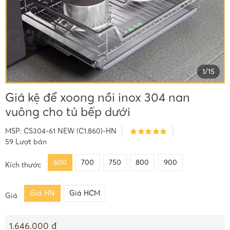
1
/
15
Giá kệ để xoong nồi inox 304 nan
vuông cho tủ bếp dưới
MSP:
CS304-61 NEW (C1.860)-HN
59
Lượt bán
600
700
750
800
900
Kích thước
Giá HN
Giá HCM
Giá
1.646.000 đ