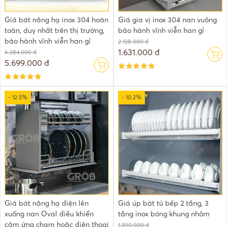
Giá bát nâng hạ inox 304 hoàn
Giá gia vị inox 304 nan vuông
toàn, duy nhất trên thị trường,
bảo hành vĩnh viễn han gỉ
bảo hành vĩnh viễn han gỉ
2.128.000 đ
1.631.000 đ
6.284.000 đ
5.699.000 đ
- 12.5%
- 10.2%
Giá bát nâng hạ điện lên
Giá úp bát tủ bếp 2 tầng, 3
xuống nan Oval điều khiển
tầng inox bóng khung nhôm
cảm ứng chạm hoặc điện thoại
1.390.000 đ