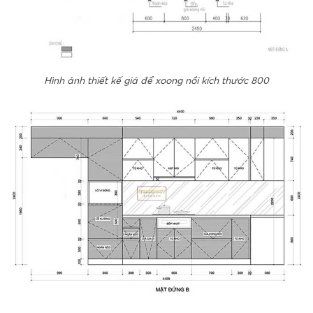
Hình ảnh thiết kế giá để xoong nồi kích thước 800