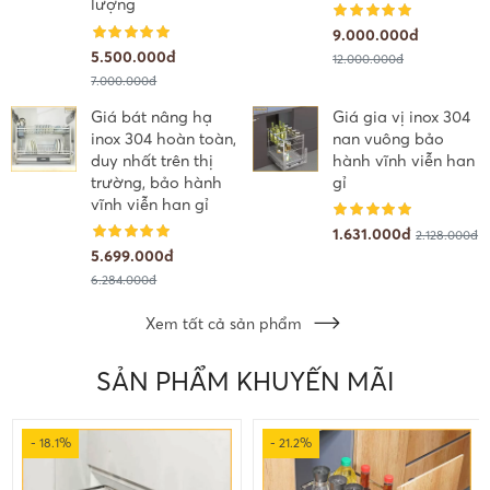
lượng
9.000.000đ
5.500.000đ
12.000.000đ
7.000.000đ
Giá bát nâng hạ
Giá gia vị inox 304
inox 304 hoàn toàn,
nan vuông bảo
duy nhất trên thị
hành vĩnh viễn han
trường, bảo hành
gỉ
vĩnh viễn han gỉ
1.631.000đ
2.128.000đ
5.699.000đ
6.284.000đ
Xem tất cả sản phẩm
SẢN PHẨM KHUYẾN MÃI
- 18.1%
- 21.2%