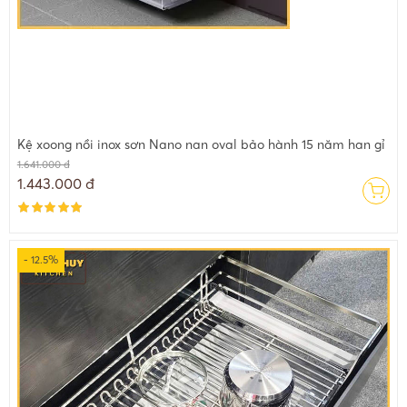
Kệ xoong nồi inox sơn Nano nan oval bảo hành 15 năm han gỉ
1.641.000 đ
1.443.000 đ
- 12.5%