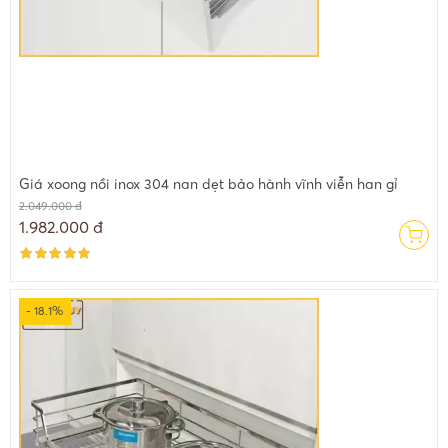
Giá xoong nồi inox 304 nan dẹt bảo hành vĩnh viễn han gỉ
2.049.000 đ
1.982.000 đ
- 18.1%