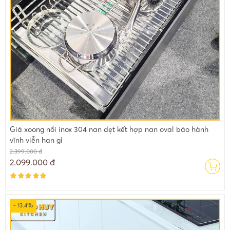
Giá xoong nồi inox 304 nan dẹt kết hợp nan oval bảo hành
vĩnh viễn han gỉ
2.399.000 đ
2.099.000 đ
- 13.4%