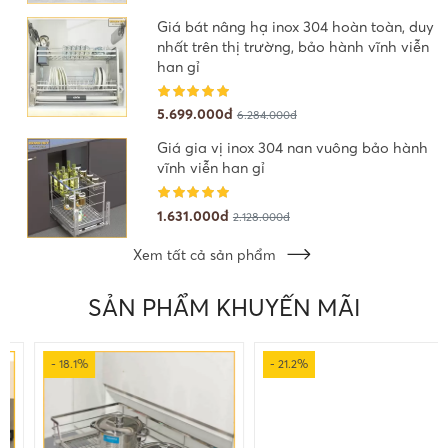
Giá bát nâng hạ inox 304 hoàn toàn, duy
nhất trên thị trường, bảo hành vĩnh viễn
han gỉ
5.699.000đ
6.284.000đ
Giá gia vị inox 304 nan vuông bảo hành
vĩnh viễn han gỉ
1.631.000đ
2.128.000đ
Xem tất cả sản phẩm
SẢN PHẨM KHUYẾN MÃI
- 18.1%
- 21.2%