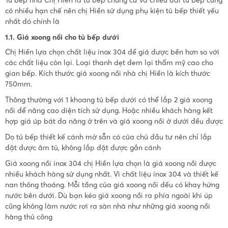
có nhiều hạn chế nên chị Hiền sử dụng phụ kiện tủ bếp thiết yếu
nhất đó chính là
1.1. Giá xoong nồi cho tủ bếp dưới
Chị Hiền lựa chọn chất liệu inox 304 để giá được bền hơn so với
các chất liệu còn lại. Loại thanh dẹt đem lại thẩm mỹ cao cho
gian bếp. Kích thước giá xoong nồi nhà chị Hiền là kích thước
750mm.
Thông thường với 1 khoang tủ bếp dưới có thể lắp 2 giá xoong
nồi để nâng cao diện tích sử dụng. Hoặc nhiều khách hàng kết
hợp giá úp bát đa năng ở trên và giá xoong nồi ở dưới đều được
Do tủ bếp thiết kế cánh mở sẵn có của chủ đầu tư nên chỉ lắp
đặt được âm tủ, không lắp đặt được gắn cánh
Giá xoong nồi inox 304 chị Hiền lựa chọn là giá xoong nồi được
nhiều khách hàng sử dụng nhất. Vì chất liệu inox 304 và thiết kế
nan thông thoáng. Mỗi tầng của giá xoong nồi đều có khay hứng
nước bên dưới. Dù bạn kéo giá xoong nồi ra phía ngoài khi úp
cũng không làm nước rơi ra sàn nhà như những giá xoong nồi
hàng thủ công