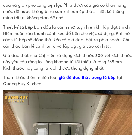
đũa và gia vị, vô cùng tiện lợi. Phía dưới của giá có khay hứng
nước để nước không bị ra sàn khi bạn úp thớt. Thiết kế thông
minh tối ưu không gian để nhất.
Thiết kế tủ bếp ban đầu là cánh mở, tuy nhiên khi lắp đặt thì chị
Hiền muốn sửa thành cánh kéo để tiện cho việc sử dụng. Khi mở
cánh tủ bếp sẽ đồng thời kéo cả giá dao thớt ra phía ngoài. Chỉ
cần tháo bản lề cánh tủ ra và lắp đặt giá vào cánh tủ.
Giá dao thớt nhà Chị Hiền sử dụng kích thước 300 với kích thước
này yêu cầu rộng lọt lòng khoang tủ tối thiểu là rộng 265mm.
Kích thước này cũng là kích thước thông dụng nhất
Tham khảo thêm nhiều loại
giá để dao thớt trong tủ bếp
tại
Quang Huy Kitchen