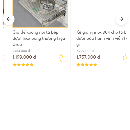
Giá để xoong nồi tủ bếp
Kệ gia vị inox 304 cho tủ bếp
dưới inox bóng thương hiệu
dưới bảo hành vĩnh viễn han
Grob
gỉ
1.464.000 đ
2.229.000 đ
1.199.000 đ
1.757.000 đ
Chúng tôi tin rằng giá trị và niềm tin là những yếu tố quan trọng
cho một mối quan hệ vững chắc, lâu dài