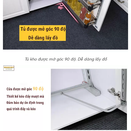
Tủ kho được mở góc 90 độ. Dễ dàng lấy đồ