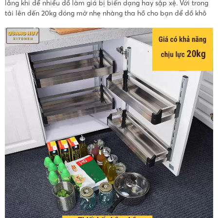
lắng khi để nhiều đồ làm giá bị biến dạng hay sập xệ. Với trong
tải lên đến 20kg đóng mở nhẹ nhàng tha hồ cho bạn để đồ khô