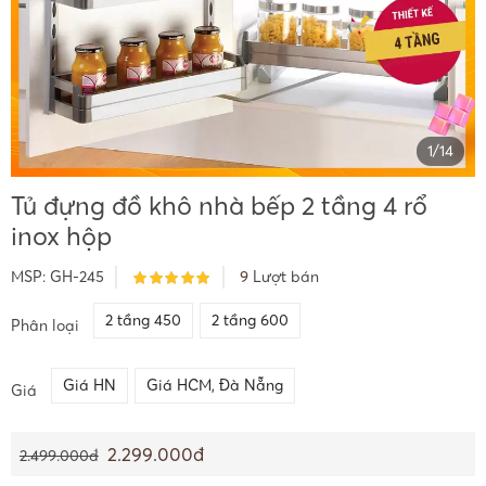
1
/
14
Tủ đựng đồ khô nhà bếp 2 tầng 4 rổ
inox hộp
MSP:
GH-245
9
Lượt bán
2 tầng 450
2 tầng 600
Phân loại
Giá HN
Giá HCM, Đà Nẵng
Giá
2.299.000đ
2.499.000đ