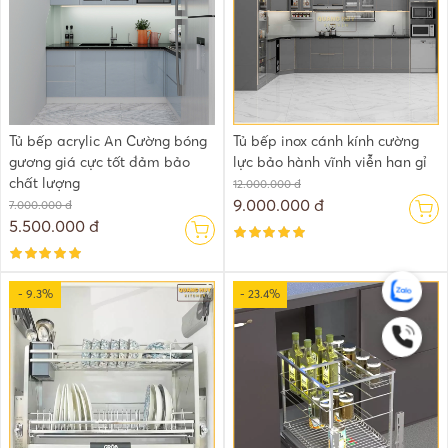
Tủ bếp acrylic An Cường bóng
Tủ bếp inox cánh kính cường
gương giá cực tốt đảm bảo
lực bảo hành vĩnh viễn han gỉ
chất lượng
12.000.000 đ
9.000.000 đ
7.000.000 đ
5.500.000 đ
- 9.3%
- 23.4%