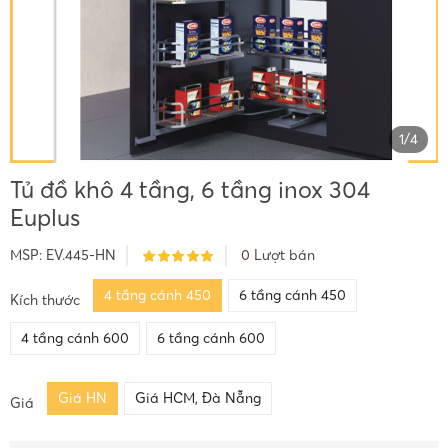
1
/
4
Tủ đồ khô 4 tầng, 6 tầng inox 304
Euplus
MSP:
EV.445-HN
0
Lượt bán
4 tầng cánh 450
6 tầng cánh 450
Kích thước
4 tầng cánh 600
6 tầng cánh 600
Giá HN
Giá HCM, Đà Nẵng
Giá