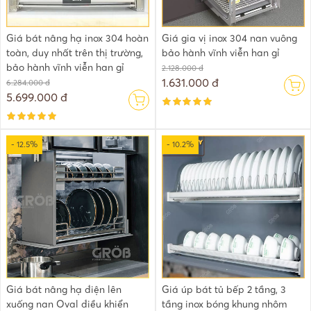
Giá bát nâng hạ inox 304 hoàn
Giá gia vị inox 304 nan vuông
toàn, duy nhất trên thị trường,
bảo hành vĩnh viễn han gỉ
bảo hành vĩnh viễn han gỉ
2.128.000 đ
1.631.000 đ
6.284.000 đ
5.699.000 đ
- 12.5%
- 10.2%
Giá bát nâng hạ điện lên
Giá úp bát tủ bếp 2 tầng, 3
xuống nan Oval điều khiển
tầng inox bóng khung nhôm