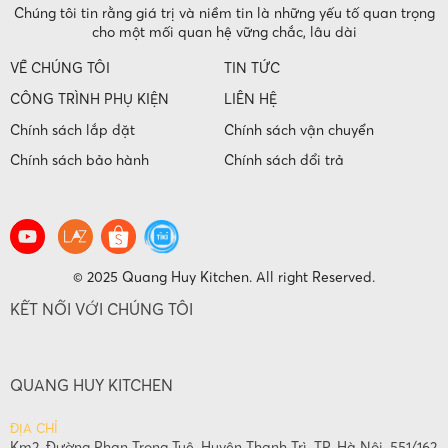
Chúng tôi tin rằng giá trị và niềm tin là những yếu tố quan trọng
cho một mối quan hệ vững chắc, lâu dài
VỀ CHÚNG TÔI
TIN TỨC
CÔNG TRÌNH PHỤ KIỆN
LIÊN HỆ
Chính sách lắp đặt
Chính sách vận chuyển
Chính sách bảo hành
Chính sách đổi trả
© 2025 Quang Huy Kitchen. All right Reserved.
KẾT NỐI VỚI CHÚNG TÔI
QUANG HUY KITCHEN
ĐỊA CHỈ
Km2, Đường Phan Trọng Tuệ, Huyện Thanh Trì, TP. Hà Nội, 551/162