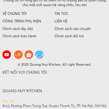
Chúng tôi tin rằng giá trị và niềm tin là những yếu tố quan trọng
cho một mối quan hệ vững chắc, lâu dài
VỀ CHÚNG TÔI
TIN TỨC
CÔNG TRÌNH PHỤ KIỆN
LIÊN HỆ
Chính sách lắp đặt
Chính sách vận chuyển
Chính sách bảo hành
Chính sách đổi trả
© 2025 Quang Huy Kitchen. All right Reserved.
KẾT NỐI VỚI CHÚNG TÔI
QUANG HUY KITCHEN
ĐỊA CHỈ
Km2, Đường Phan Trọng Tuệ, Huyện Thanh Trì, TP. Hà Nội, 551/162