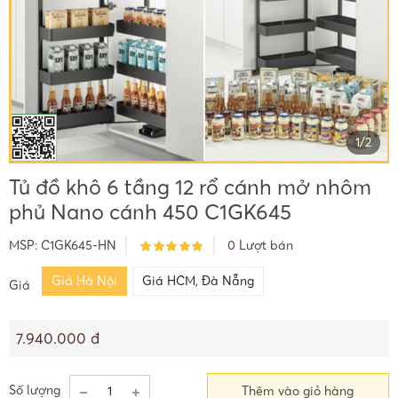
1
/
2
Tủ đồ khô 6 tầng 12 rổ cánh mở nhôm
phủ Nano cánh 450 C1GK645
MSP:
C1GK645-HN
0
Lượt bán
Giá Hà Nội
Giá HCM, Đà Nẵng
Giá
7.940.000 đ
Số lượng
Thêm vào giỏ hàng