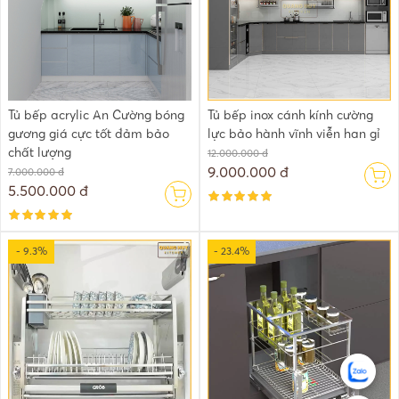
Tủ bếp acrylic An Cường bóng
Tủ bếp inox cánh kính cường
gương giá cực tốt đảm bảo
lực bảo hành vĩnh viễn han gỉ
chất lượng
12.000.000 đ
9.000.000 đ
7.000.000 đ
5.500.000 đ
- 9.3%
- 23.4%