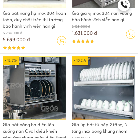
Giá bát nâng hạ inox 304 hoàn
Giá gia vị inox 304 nan vuông
toàn, duy nhất trên thị trường,
bảo hành vĩnh viễn han gỉ
bảo hành vĩnh viễn han gỉ
2.128.000 đ
1.631.000 đ
6.284.000 đ
5.699.000 đ
- 12.5%
- 10.2%
Giá bát nâng hạ điện lên
Giá úp bát tủ bếp 2 tầng, 3
xuống nan Oval điều khiển
tầng inox bóng khung nhôm
cảm ứng chạm hoặc điện thoại