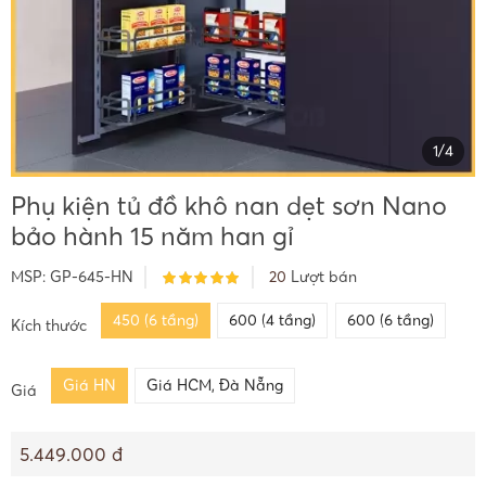
1
/
4
Phụ kiện tủ đồ khô nan dẹt sơn Nano
bảo hành 15 năm han gỉ
MSP:
GP-645-HN
20
Lượt bán
450 (6 tầng)
600 (4 tầng)
600 (6 tầng)
Kích thước
Giá HN
Giá HCM, Đà Nẵng
Giá
5.449.000 đ