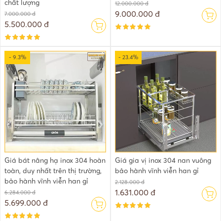
chất lượng
12.000.000 đ
9.000.000 đ
7.000.000 đ
5.500.000 đ
- 9.3%
- 23.4%
Giá bát nâng hạ inox 304 hoàn
Giá gia vị inox 304 nan vuông
toàn, duy nhất trên thị trường,
bảo hành vĩnh viễn han gỉ
bảo hành vĩnh viễn han gỉ
2.128.000 đ
1.631.000 đ
6.284.000 đ
5.699.000 đ