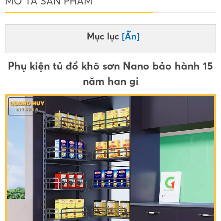
MÔ TẢ SẢN PHẨM
Mục lục
[Ẩn]
Phụ kiện tủ đồ khô sơn Nano bảo hành 15
năm han gỉ