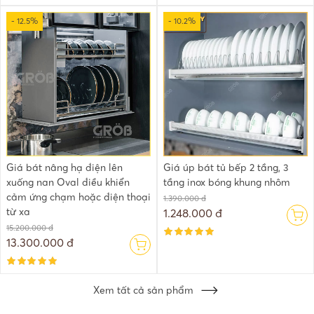
- 12.5%
- 10.2%
Giá bát nâng hạ điện lên
Giá úp bát tủ bếp 2 tầng, 3
xuống nan Oval điều khiển
tầng inox bóng khung nhôm
cảm ứng chạm hoặc điện thoại
1.390.000 đ
từ xa
1.248.000 đ
15.200.000 đ
13.300.000 đ
Xem tất cả sản phẩm