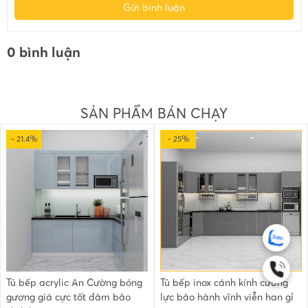
Gửi bình luận
0 bình luận
SẢN PHẨM BÁN CHẠY
- 21.4%
- 25%
Tủ bếp acrylic An Cường bóng
Tủ bếp inox cánh kính cường
gương giá cực tốt đảm bảo
lực bảo hành vĩnh viễn han gỉ