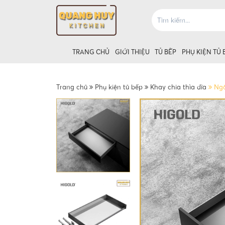
TRANG CHỦ
GIỚI THIỆU
TỦ BẾP
PHỤ KIỆN TỦ 
Trang chủ
Phụ kiện tủ bếp
Khay chia thìa dĩa
Ngă
Giá úp bát tủ
Giá úp bát t