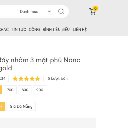
0
 KHÁC
TIN TỨC
CÔNG TRÌNH TIÊU BIỂU
LIÊN HỆ
đáy nhôm 3 mặt phủ Nano
gold
HCM
5
Lượt bán
700
800
900
M
Giá Đà Nẵng