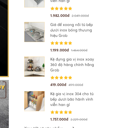
viễn han gỉ
1.982.000đ
2.049.000đ
Giá để xoong nồi tủ bếp
dưới inox bóng thương
hiệu Grob
1.199.000đ
1.464.000đ
Kệ đựng gia vị inox xoay
360 độ hàng chính hãng
Grob
419.000đ
499.000đ
Kệ gia vị inox 304 cho tủ
bếp dưới bảo hành vĩnh
viễn han gỉ
1.757.000đ
2.229.000đ