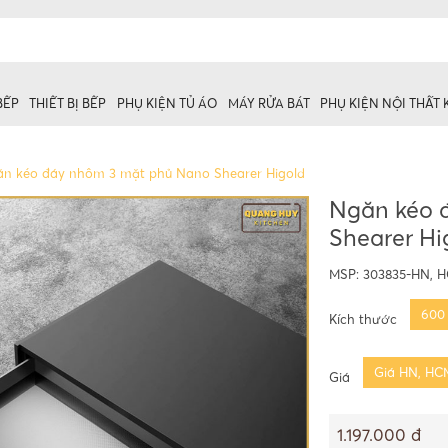
BẾP
THIẾT BỊ BẾP
PHỤ KIỆN TỦ ÁO
MÁY RỬA BÁT
PHỤ KIỆN NỘI THẤT
n kéo đáy nhôm 3 mặt phủ Nano Shearer Higold
Ngăn kéo 
Shearer Hi
 trên
ủ dưới
MSP:
303835-HN, 
600
Kích thước
Giá HN, HC
Giá
1.197.000 đ