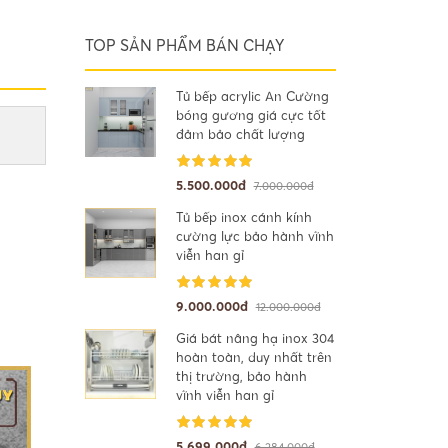
TOP SẢN PHẨM BÁN CHẠY
Tủ bếp acrylic An Cường
bóng gương giá cực tốt
đảm bảo chất lượng
5.500.000đ
7.000.000đ
Tủ bếp inox cánh kính
cường lực bảo hành vĩnh
viễn han gỉ
9.000.000đ
12.000.000đ
Giá bát nâng hạ inox 304
hoàn toàn, duy nhất trên
thị trường, bảo hành
vĩnh viễn han gỉ
5.699.000đ
6.284.000đ