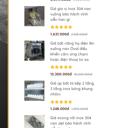
Giá gia vị inox 304 nan
vuông bảo hành vĩnh
viễn han gỉ
1.631.000đ
2.128.000đ
Giá bát nâng hạ điện lên
xuống nan Oval điều
khiển cảm ứng chạm
hoặc điện thoại từ xa
13.300.000đ
15.200.000đ
Giá úp bát tủ bếp 2 tầng,
3 tầng inox bóng khung
nhôm
1.248.000đ
1.390.000đ
Giá xoong nồi inox 304
nan dẹt bảo hành vĩnh