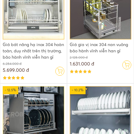
Giá bát nâng hạ inox 304 hoàn
Giá gia vị inox 304 nan vuông
toàn, duy nhất trên thị trường,
bảo hành vĩnh viễn han gỉ
bảo hành vĩnh viễn han gỉ
2.128.000 đ
1.631.000 đ
6.284.000 đ
5.699.000 đ
- 12.5%
- 10.2%