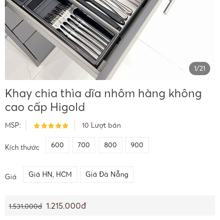
1
/
21
Khay chia thìa dĩa nhôm hàng không
cao cấp Higold
MSP:
10
Lượt bán
600
700
800
900
Kích thước
Giá HN, HCM
Giá Đà Nẵng
Giá
1.215.000đ
1.531.000đ