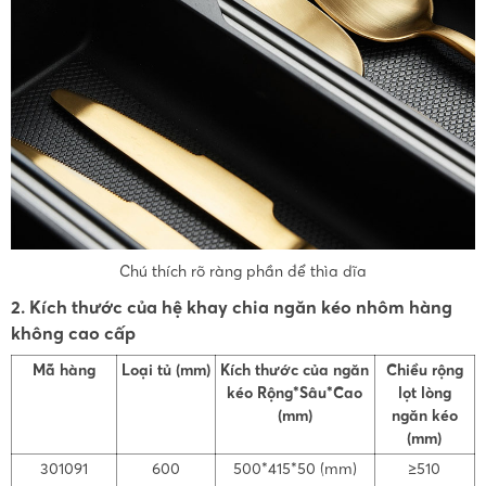
Chú thích rõ ràng phần để thìa dĩa
2. Kích thước của hệ khay chia ngăn kéo nhôm hàng
không cao cấp
Mã hàng
Loại tủ (mm)
Kích thước của ngăn
Chiều rộng
kéo Rộng*Sâu*Cao
lọt lòng
(mm)
ngăn kéo
(mm)
301091
600
500*415*50 (mm)
≥510