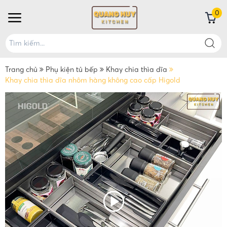
0
Trang chủ
Phụ kiện tủ bếp
Khay chia thìa dĩa
Khay chia thìa dĩa nhôm hàng không cao cấp Higold