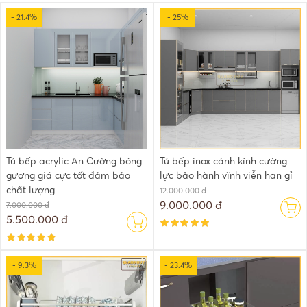
- 21.4%
- 25%
Tủ bếp acrylic An Cường bóng
Tủ bếp inox cánh kính cường
gương giá cực tốt đảm bảo
lực bảo hành vĩnh viễn han gỉ
chất lượng
12.000.000 đ
9.000.000 đ
7.000.000 đ
5.500.000 đ
- 9.3%
- 23.4%