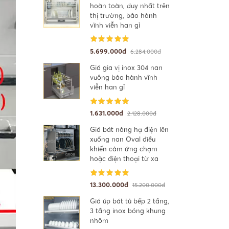
hoàn toàn, duy nhất trên
thị trường, bảo hành
vĩnh viễn han gỉ
5.699.000đ
6.284.000đ
Giá gia vị inox 304 nan
vuông bảo hành vĩnh
viễn han gỉ
1.631.000đ
2.128.000đ
Giá bát nâng hạ điện lên
xuống nan Oval điều
khiển cảm ứng chạm
hoặc điện thoại từ xa
13.300.000đ
15.200.000đ
Giá úp bát tủ bếp 2 tầng,
3 tầng inox bóng khung
nhôm