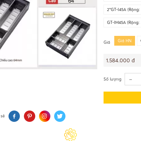
2*GT-I45A (Rộng
GT-IM45A (Rộng:
Giá HN
Giá
1.584.000 đ
Số lượng
 sẻ