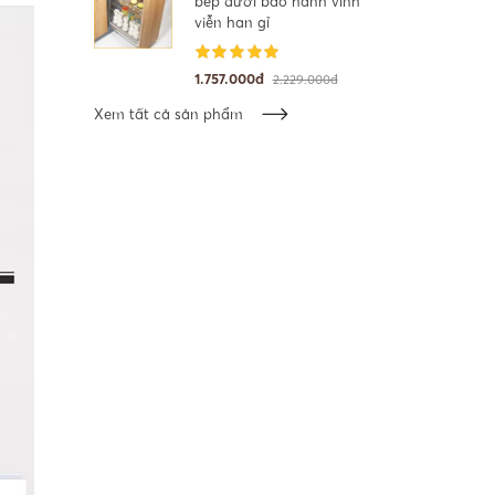
bếp dưới bảo hành vĩnh
viễn han gỉ
1.757.000đ
2.229.000đ
Xem tất cả sản phẩm