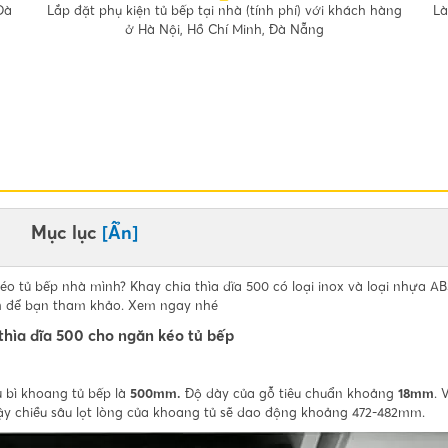
Đà
Lắp đặt phụ kiện tủ bếp tại nhà (tính phí) với khách hàng
Là
ở Hà Nội, Hồ Chí Minh, Đà Nẵng
Mục lục
[Ẩn]
éo tủ bếp nhà mình? Khay chia thìa dĩa 500 có loại inox và loại nhựa AB
iểm để bạn tham khảo. Xem ngay nhé
thìa dĩa 500 cho ngăn kéo tủ bếp
ủ bì khoang tủ bếp là
500mm.
Độ dày của gỗ tiêu chuẩn khoảng
18mm
. 
Vậy chiều sâu lọt lòng của khoang tủ sẽ dao động khoảng 472-482mm.