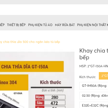
BẾP
THIẾT BỊ BẾP
PHỤ KIỆN TỦ ÁO
MÁY RỬA BÁT
PHỤ KIỆN NỘI THẤT
y chia thìa dĩa 500 cho ngăn kéo tủ bếp
Khay chia 
bếp
 trên
ủ dưới
MSP:
2*GT-I50A-H
2*G
Kích thước
GT-IM50A (Rộng:
02.50 (Rộng: 43
E32E+E32C (Rộng