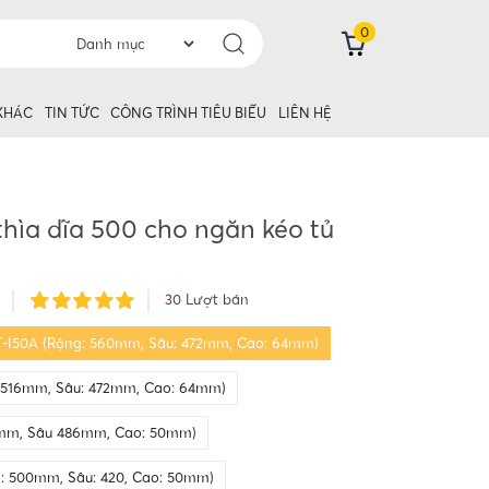
0
 KHÁC
TIN TỨC
CÔNG TRÌNH TIÊU BIỂU
LIÊN HỆ
thìa dĩa 500 cho ngăn kéo tủ
N
30
Lượt bán
T-I50A (Rộng: 560mm, Sâu: 472mm, Cao: 64mm)
 516mm, Sâu: 472mm, Cao: 64mm)
6mm, Sâu 486mm, Cao: 50mm)
: 500mm, Sâu: 420, Cao: 50mm)