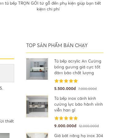
m tủ bếp TRỌN GÓI từ gỗ đến phụ kiện giúp bạn tiết
kiệm chi phí
TOP SẢN PHẨM BÁN CHẠY
Tủ bếp acrylic An Cường
bóng gương giá cực tốt
đảm bảo chất lượng
S.
5.500.000đ
7.000.000đ
Tủ bếp inox cánh kính
cường lực bảo hành vĩnh
viễn han gỉ
Với thiết
9.000.000đ
12.000.000đ
Giá bát nâng hạ inox 304