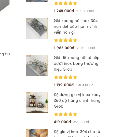
1.248.000đ
1.390.000đ
Giá xoong nồi inox 304
nan dẹt bảo hành vĩnh
viễn han gỉ
1.982.000đ
2.049.000đ
ng tin
Giá để xoong nồi tủ bếp
dưới inox bóng thương
hiệu Grob
1.199.000đ
1.464.000đ
Kệ đựng gia vị inox xoay
360 độ hàng chính hãng
Grob
419.000đ
499.000đ
Kệ gia vị inox 304 cho tủ