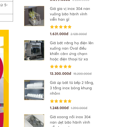
từ 5-
Giá gia vị inox 304 nan
vuông bảo hành vĩnh
viễn han gỉ
1.631.000đ
2.128.000đ
Giá bát nâng hạ điện lên
xuống nan Oval điều
khiển cảm ứng chạm
hoặc điện thoại từ xa
13.300.000đ
15.200.000đ
Giá úp bát tủ bếp 2 tầng,
3 tầng inox bóng khung
nhôm
1.248.000đ
1.390.000đ
Giá xoong nồi inox 304
nan dẹt bảo hành vĩnh