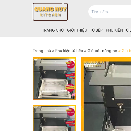
TRANG CHỦ
GIỚI THIỆU
TỦ BẾP
PHỤ KIỆN TỦ 
Trang chủ
Phụ kiện tủ bếp
Giá bát nâng hạ
Giá 
Giá úp bát tủ
Giá úp bát t