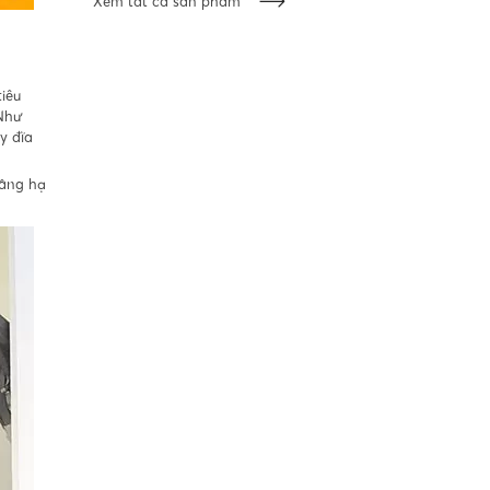
Xem tất cả sản phẩm
iêu
 Như
y đĩa
nâng hạ