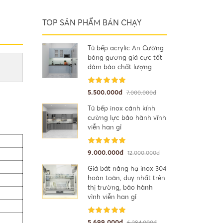
TOP SẢN PHẨM BÁN CHẠY
Tủ bếp acrylic An Cường
bóng gương giá cực tốt
đảm bảo chất lượng
5.500.000đ
7.000.000đ
Tủ bếp inox cánh kính
cường lực bảo hành vĩnh
viễn han gỉ
9.000.000đ
12.000.000đ
Giá bát nâng hạ inox 304
hoàn toàn, duy nhất trên
thị trường, bảo hành
vĩnh viễn han gỉ
5.699.000đ
6.284.000đ