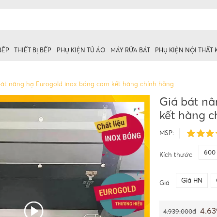
BẾP
THIẾT BỊ BẾP
PHỤ KIỆN TỦ ÁO
MÁY RỬA BÁT
PHỤ KIỆN NỘI THẤT
bát nâng hạ Eurogold inox bóng cam kết hàng chính hãng
Giá bát nâ
kết hàng c
 trên
ủ dưới
MSP:
600
Kích thước
Giá HN
Giá
4.6
4.939.000đ