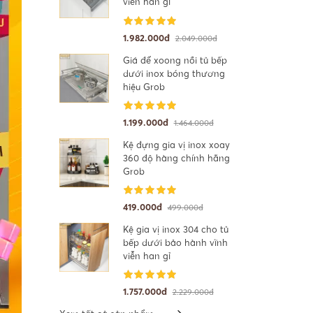
viễn han gỉ
1.982.000đ
2.049.000đ
Giá để xoong nồi tủ bếp
dưới inox bóng thương
hiệu Grob
1.199.000đ
1.464.000đ
Kệ đựng gia vị inox xoay
360 độ hàng chính hãng
Grob
419.000đ
499.000đ
Kệ gia vị inox 304 cho tủ
bếp dưới bảo hành vĩnh
viễn han gỉ
1.757.000đ
2.229.000đ