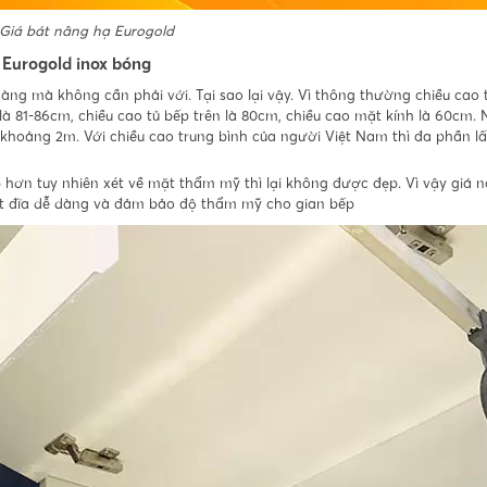
Giá bát nâng hạ Eurogold
a Eurogold inox bóng
dàng mà không cần phải với. Tại sao lại vậy. Vì thông thường chiều cao t
là 81-86cm, chiều cao tủ bếp trên là 80cm, chiều cao mặt kính là 60cm.
ẽ khoảng 2m. Với chiều cao trung bình của người Việt Nam thì đa phần lấ
 hơn tuy nhiên xét về mặt thẩm mỹ thì lại không được đẹp. Vì vậy giá 
bát đĩa dễ dàng và đảm bảo độ thẩm mỹ cho gian bếp