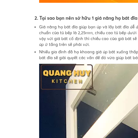
2. Tại sao bạn nên sở hữu 1 giá nâng hạ bát đĩ
Giá nâng hạ bát đĩa giúp bạn úp và lấy bát đĩa dễ 
chuẩn của tủ bếp là 2,25mm, chiều cao tủ bếp dưới 
vậy với giá bát cố định thì chiều cao của giá bát s
úp ở tầng trên sẽ phải với.
Nhiều gia đình đã hạ khoang giá úp bát xuống thấp
bát đĩa sẽ giải quyết các vấn đề đó vừa giúp bát 