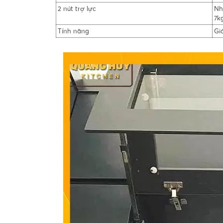
2 nút trợ lực
Nh
7k
Tính năng
Gi