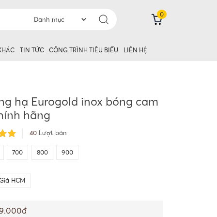
0
 KHÁC
TIN TỨC
CÔNG TRÌNH TIÊU BIỂU
LIÊN HỆ
ng hạ Eurogold inox bóng cam
hính hãng
40
Lượt bán
700
800
900
Giá HCM
39.000đ