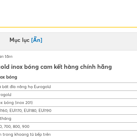
Mục lục
[Ẩn]
an tâm
gold inox bóng cam kết hàng chính hãng
nox bóng
á bát đĩa nâng hạ Eurogold
rogold
ox bóng (inox 201)
I160, EUI170, EUI180, EUI190
 tháng
0, 700, 800, 900
n trong khoang tủ bếp trên