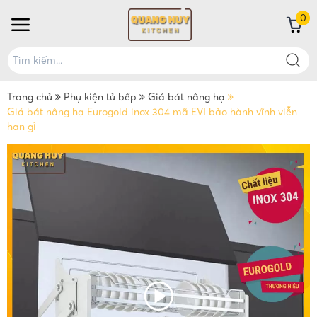
0
Trang chủ
Phụ kiện tủ bếp
Giá bát nâng hạ
Giá bát nâng hạ Eurogold inox 304 mã EVI bảo hành vĩnh viễn
han gỉ