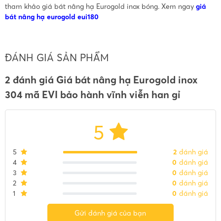
tham khảo giá bát nâng hạ Eurogold inox bóng. Xem ngay
giá
bát nâng hạ eurogold eui180
ĐÁNH GIÁ SẢN PHẨM
2 đánh giá Giá bát nâng hạ Eurogold inox
304 mã EVI bảo hành vĩnh viễn han gỉ
5
5
2
đánh giá
4
0
đánh giá
3
0
đánh giá
2
0
đánh giá
1
0
đánh giá
Gửi đánh giá của bạn